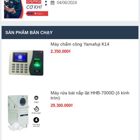
04/06/2024
SẢN PHẨM BÁN CHẠY
Máy chấm cô​ng Yamafuji K14
2.350.000₫
Máy rửa bát nắp lật HHB-7000D (ô kính
tròn)
29.300.000₫