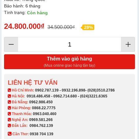
Bảo hành: 6 tháng
Tình trạng:
Còn hàng
24.800.000₫
34.500.000₫
28%
Thêm vào giỏ hàng
(Mua online giao hàng tận tay)
LIÊN HỆ TƯ VẤN
​ Hồ Chí Minh:
0902.787.139
-
0932.196.898
-
(028)3510.2786
Hà Nội:
0918.486.458
-
0962.714.680
-
(024)3221.6365
Đà Nẵng:
0962.986.450
Hải Phòng:
0868.22.7775
Thanh Hóa:
0963.040.460
Nghệ An:
0969.581.266
Đắk Lắk:
0984.762.139
Cần Thơ:
0938 704 139​