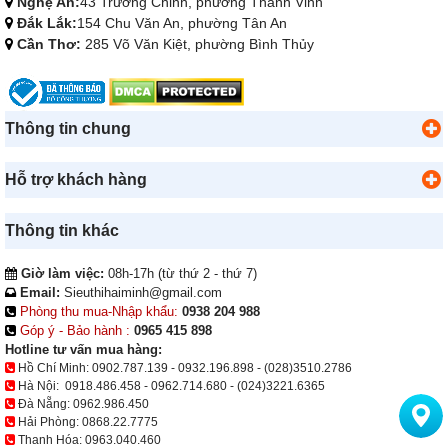
Nghệ An:
43 Trường Chinh, phường Thành Vinh
Đắk Lắk:
154 Chu Văn An, phường Tân An
Cần Thơ:
285 Võ Văn Kiệt, phường Bình Thủy
Thông tin chung
Hỗ trợ khách hàng
Thông tin khác
Giờ làm việc:
08h-17h (từ thứ 2 - thứ 7)
Email:
Sieuthihaiminh@gmail.com
Phòng thu mua-Nhập khẩu:
0938 204 988
Góp ý - Bảo hành :
0965 415 898
Hotline tư vấn mua hàng:
Hồ Chí Minh:
0902.787.139
-
0932.196.898
-
(028)3510.2786
Hà Nội:
0918.486.458
-
0962.714.680
-
(024)3221.6365
Đà Nẵng:
0962.986.450
Hải Phòng:
0868.22.7775
Thanh Hóa:
0963.040.460