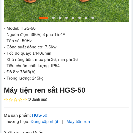
- Model: HGS-50
- Nguồn điện: 380V, 3 pha 15.4A
- Tần số: 50Hz
- Công suất động cơ: 7.5Kw
- Tốc độ quay: 1440r/min
- Khả năng tiện: max phi 36, min phi 16
- Tiêu chuẩn chất lượng: IP54
- Độ ồn: 78dB(A)
- Trọng lượng: 245kg
Máy tiện ren sắt HGS-50
(0 đánh giá)
Mã sản phẩm:
HGS-50
Thương hiệu:
Đang cập nhật
|
Máy tiện ren
Xuất xứ: Trung Quốc