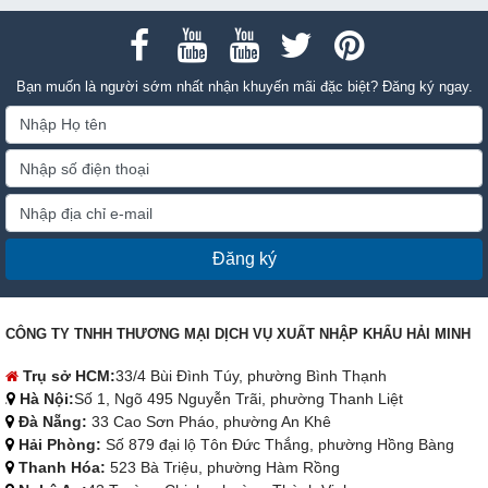
Bạn muốn là người sớm nhất nhận khuyến mãi đặc biệt? Đăng ký ngay.
Đăng ký
CÔNG TY TNHH THƯƠNG MẠI DỊCH VỤ XUẤT NHẬP KHẨU HẢI MINH
Trụ sở HCM:
33/4 Bùi Đình Túy, phường Bình Thạnh
Hà Nội:
Số 1, Ngõ 495 Nguyễn Trãi, phường Thanh Liệt
Đà Nẵng:
33 Cao Sơn Pháo, phường An Khê
Hải Phòng:
Số 879 đại lộ Tôn Đức Thắng, phường Hồng Bàng
Thanh Hóa:
523 Bà Triệu, phường Hàm Rồng