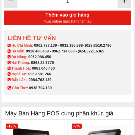
Thêm vào giỏ hàng
(Mua online giao hàng tận tay)
LIÊN HỆ TƯ VẤN
​ Hồ Chí Minh:
0902.787.139
-
0932.196.898
-
(028)3510.2786
Hà Nội:
0918.486.458
-
0962.714.680
-
(024)3221.6365
Đà Nẵng:
0962.986.450
Hải Phòng:
0868.22.7775
Thanh Hóa:
0963.040.460
Nghệ An:
0969.581.266
Đắk Lắk:
0984.762.139
Cần Thơ:
0938 704 139​
Máy Bán Hàng POS cùng phân khúc giá
-12%
-9%