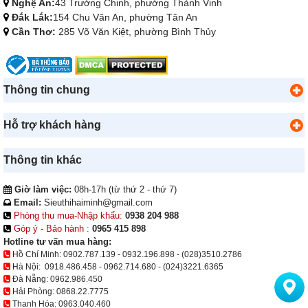
Nghệ An:
43 Trường Chinh, phường Thành Vinh
Đắk Lắk:
154 Chu Văn An, phường Tân An
Cần Thơ:
285 Võ Văn Kiệt, phường Bình Thủy
Thông tin chung
Hỗ trợ khách hàng
Thông tin khác
Giờ làm việc:
08h-17h (từ thứ 2 - thứ 7)
Email:
Sieuthihaiminh@gmail.com
Phòng thu mua-Nhập khẩu:
0938 204 988
Góp ý - Bảo hành :
0965 415 898
Hotline tư vấn mua hàng:
Hồ Chí Minh:
0902.787.139
-
0932.196.898
-
(028)3510.2786
Hà Nội:
0918.486.458
-
0962.714.680
-
(024)3221.6365
Đà Nẵng:
0962.986.450
Hải Phòng:
0868.22.7775
Thanh Hóa:
0963.040.460