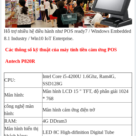
Hỗ trợ nhiều hệ điều hành như POS ready7 / Windows Embedded
8.1 Industry / Win10 IoT Enterprise.
Các thông số kỹ thuật của máy tính tiền cảm ứng POS
Antech P820R
Intel Core i5-4200U 1.6Ghz, Ram4G,
CPU:
SSD128G
Màn hình LCD 15 ″ TFT, độ phân giải 1024
Màn hình:
* 768
công nghệ màn
Màn hình cảm ứng điện trở
hình:
RAM:
4G DDram3
Màn hình hiển thị
LED 8C High-difinition Digital Tube
khách hàng: