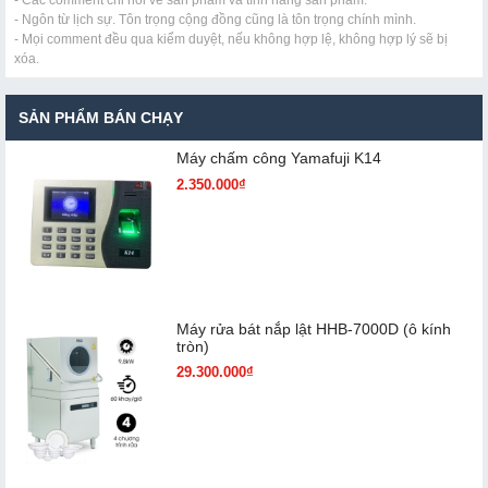
- Các comment chỉ nói về sản phẩm và tính năng sản phẩm.
- Ngôn từ lịch sự. Tôn trọng cộng đồng cũng là tôn trọng chính mình.
- Mọi comment đều qua kiểm duyệt, nếu không hợp lệ, không hợp lý sẽ bị
xóa.
SẢN PHẨM BÁN CHẠY
Máy chấm cô​ng Yamafuji K14
2.350.000₫
Máy rửa bát nắp lật HHB-7000D (ô kính
tròn)
29.300.000₫