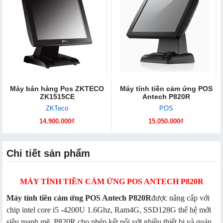
Máy bán hàng Pos ZKTECO
Máy tính tiền cảm ứng POS
ZK1515CE
Antech P820R
ZKTeco
POS
14.900.000₫
15.050.000₫
Chi tiết sản phẩm
MÁY TÍNH TIỀN CẢM ỨNG POS ANTECH P820R
Máy tính tiền cảm ứng POS Antech P820R
được nâng cấp với
chip intel core i5 -4200U 1.6Ghz, Ram4G, SSD128G thế hệ mới
siêu mạnh mẽ. P820R cho phép kết nối với nhiều thiết bị và quản