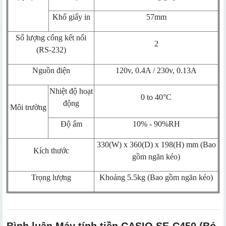
Khổ giấy in
57mm
Số lượng cổng kết nối
2
(RS-232)
Nguồn điện
120v, 0.4A / 230v, 0.13A
Nhiệt độ hoạt
0 to 40°C
động
Môi trường
Độ ẩm
10% - 90%RH
330(W) x 360(D) x 198(H) mm (Bao
Kích thước
gồm ngăn kéo)
Trọng lượng
Khoảng 5.5kg (Bao gồm ngăn kéo)
Bình luận Máy tính tiền CASIO SE-C450 (Bỏ