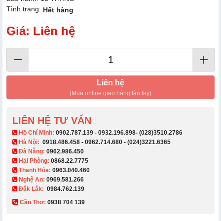
Tình trạng:
Hết hàng
Giá: Liên hệ
Liên hệ
(Mua online giao hàng tận tay)
LIÊN HỆ TƯ VẤN
​ Hồ Chí Minh:
0902.787.139
-
0932.196.898
-
(028)3510.2786
Hà Nội:
0918.486.458
-
0962.714.680
-
(024)3221.6365
Đà Nẵng:
0962.986.450
Hải Phòng:
0868.22.7775
Thanh Hóa:
0963.040.460
Nghệ An:
0969.581.266
Đắk Lắk:
0984.762.139
Cần Thơ:
0938 704 139​