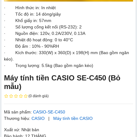
· Hình thức in: In nhiệt
· Tốc độ in: 14 dòng/giây
· Khổ giấy in: 57mm
· Số lượng cổng kết nối (RS-232): 2
· Nguồn điện: 120v, 0.2A/230V, 0.13A
· Nhiệt độ hoạt động: 0 to 40°C
· Độ ẩm : 10% - 90%RH
· Kích thước: 330(W) x 360(D) x 198(H) mm (Bao gồm ngăn
kéo).
· Trọng lượng: 5.5kg (Bao gồm ngăn kéo)
Máy tính tiền CASIO SE-C450 (Bỏ
mẫu)
(0 đánh giá)
Mã sản phẩm:
CASIO-SE-C450
Thương hiệu:
CASIO
|
Máy tính tiền CASIO
Xuất xứ: Nhật bản
Bảo hành: 12 THÁNG