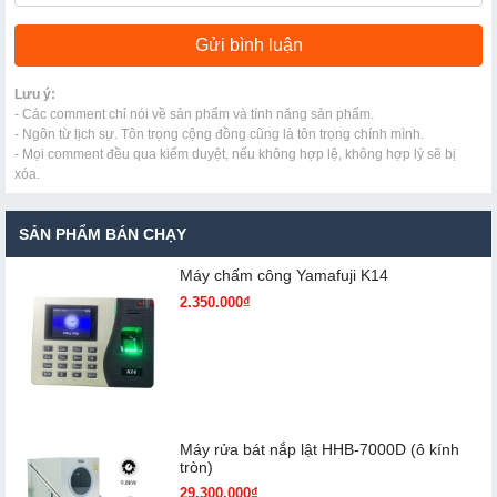
Lưu ý:
- Các comment chỉ nói về sản phẩm và tính năng sản phẩm.
- Ngôn từ lịch sự. Tôn trọng cộng đồng cũng là tôn trọng chính mình.
- Mọi comment đều qua kiểm duyệt, nếu không hợp lệ, không hợp lý sẽ bị
xóa.
SẢN PHẨM BÁN CHẠY
Máy chấm cô​ng Yamafuji K14
2.350.000₫
Máy rửa bát nắp lật HHB-7000D (ô kính
tròn)
29.300.000₫