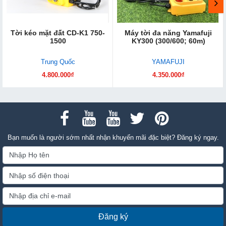
Tời kéo mặt đất CD-K1 750-
Máy tời đa năng Yamafuji
1500
KY300 (300/600; 60m)
Trung Quốc
YAMAFUJI
4.800.000₫
4.350.000₫
Bạn muốn là người sớm nhất nhận khuyến mãi đặc biệt? Đăng ký ngay.
Đăng ký