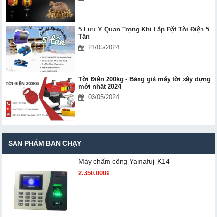
5 Lưu Ý Quan Trọng Khi Lắp Đặt Tời Điện 5
Tấn
21/05/2024
Tời Điện 200kg - Bảng giá máy tời xây dựng
mới nhất 2024
03/05/2024
SẢN PHẨM BÁN CHẠY
Máy chấm cô​ng Yamafuji K14
2.350.000₫