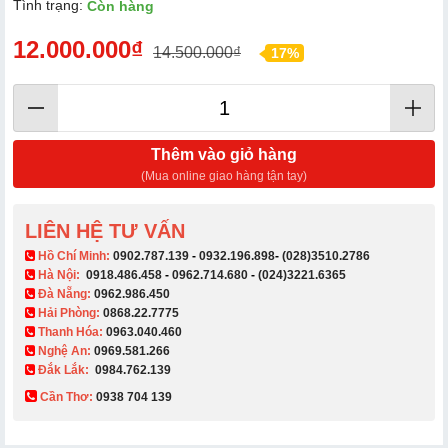
Tình trạng:
Còn hàng
12.000.000₫
14.500.000₫
17%
Thêm vào giỏ hàng
(Mua online giao hàng tận tay)
LIÊN HỆ TƯ VẤN
​ Hồ Chí Minh:
0902.787.139
-
0932.196.898
-
(028)3510.2786
Hà Nội:
0918.486.458
-
0962.714.680
-
(024)3221.6365
Đà Nẵng:
0962.986.450
Hải Phòng:
0868.22.7775
Thanh Hóa:
0963.040.460
Nghệ An:
0969.581.266
Đắk Lắk:
0984.762.139
Cần Thơ:
0938 704 139​