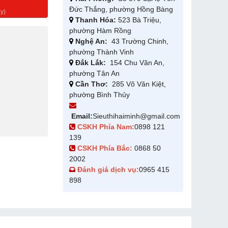
g
Đức Thắng, phường Hồng Bàng
y)
Thanh Hóa:
523 Bà Triệu,
phường Hàm Rồng
Nghệ An:
43 Trường Chinh,
phường Thành Vinh
Đắk Lắk:
154 Chu Văn An,
phường Tân An
Cần Thơ:
285 Võ Văn Kiệt,
phường Bình Thủy
Email:
Sieuthihaiminh@gmail.com
CSKH Phía Nam:
0898 121
139
CSKH Phía Bắc:
0868 50
2002
Đánh giá dịch vụ:
0965 415
898