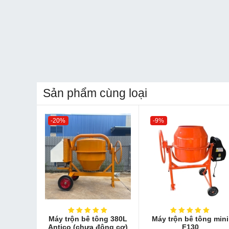
Sản phẩm cùng loại
-20%
-9%
Máy trộn bê tông 380L
Máy trộn bê tông mini
Antico (chưa động cơ)
F130