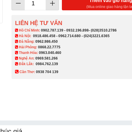
Thêm vào giỏ hàn
(Mua online giao hàng tận ta
LIÊN HỆ TƯ VẤN
​ Hồ Chí Minh:
0902.787.139
-
0932.196.898
-
(028)3510.2786
Hà Nội:
0918.486.458
-
0962.714.680
-
(024)3221.6365
Đà Nẵng:
0962.986.450
Hải Phòng:
0868.22.7775
Thanh Hóa:
0963.040.460
Nghệ An:
0969.581.266
Đắk Lắk:
0984.762.139
Cần Thơ:
0938 704 139​
khúc giá