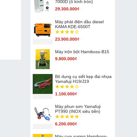
7000D (ô kính tròn)
29.300.000₫
Máy phát điện dầu diesel
KAMA KDE-6500T
23.900.000₫
Máy trộn bột Hamiboss-B15
9.800.000₫
Bộ dụng cụ siết kẹp đai nhựa
Yamafuji H19/J19
1.100.000₫
Máy phun sơn Yamafuji
PT990 (INOX siêu bền)
6.200.000₫
Máy cưa xương Hamiboss-