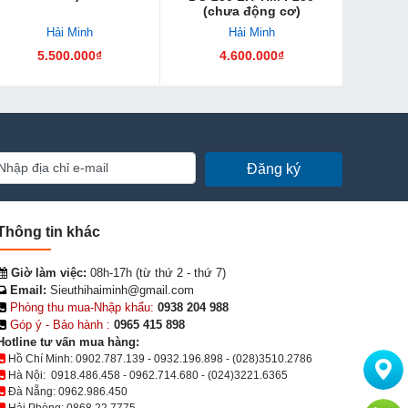
(chưa động cơ)
Hải Minh
Hải Minh
5.500.000₫
4.600.000₫
Đăng ký
Thông tin khác
Giờ làm việc:
08h-17h (từ thứ 2 - thứ 7)
Email:
Sieuthihaiminh@gmail.com
Phòng thu mua-Nhập khẩu:
0938 204 988
Góp ý - Bảo hành :
0965 415 898
Hotline tư vấn mua hàng:
Hồ Chí Minh:
0902.787.139
-
0932.196.898
-
(028)3510.2786
Hà Nội:
0918.486.458
-
0962.714.680
-
(024)3221.6365
Đà Nẵng:
0962.986.450
Hải Phòng:
0868.22.7775