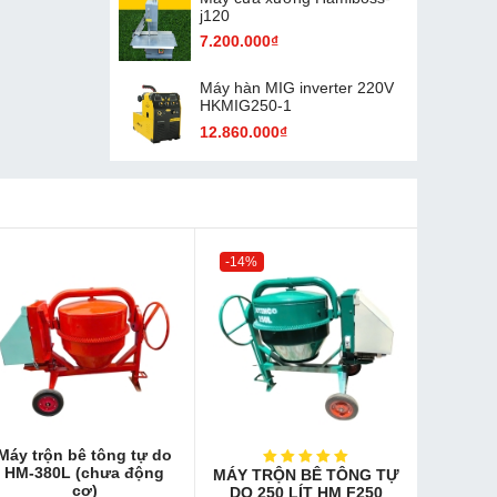
j120
7.200.000₫
Máy hàn MIG inverter 220V
HKMIG250-1
12.860.000₫
-14%
Máy trộn bê tông tự do
HM-380L (chưa động
MÁY TRỘN BÊ TÔNG TỰ
cơ)
DO 250 LÍT HM F250