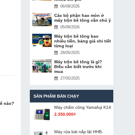
06/08/2026
Các bộ phận hao mòn ở
máy trộn bê tông cần chú ý
05/08/2026
Máy trộn bê tông bao
nhiêu tiền, bảng giá chi tiết
từng loại
28/05/2025
Máy trộn bê tông là gì?
Điều cần biết trước khi
mua
27/05/2025
SẢN PHẨM BÁN CHẠY
hế nào?
Máy chấm cô​ng Yamafuji K14
2.350.000₫
Máy rửa bát nắp lật HHB-