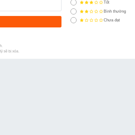
Tốt
Bình thường
Chưa đạt
h.
ý sẽ bị xóa.