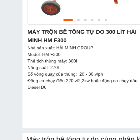
MÁY TRỘN BÊ TÔNG TỰ DO 300 LÍT HẢI
MINH HM F300
Nhà sản xuất: HẢI MINH GROUP
Model: HM F300
Thể tích thùng máy: 300l
Năng suất: 270l
Số vòng quay của thùng: 20 - 30 v/ph
Động cơ chạy điện 220 v/2,2kw hoặc động cơ chạy dầu
Diesel D6
Máy trộn bê tông tự do cùng phân 