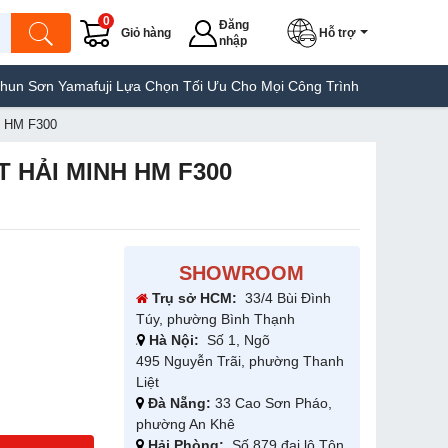
0
Đăng
Giỏ hàng
Hỗ trợ
nhập
Yamafuji Lựa Chọn Tối Ưu Cho Mọi Công Trình
Máy Hàn Túi Yamaf
 HM F300
T HẢI MINH HM F300
SHOWROOM
Trụ sở HCM:
33/4 Bùi Đình
Túy, phường Bình Thạnh
Hà Nội:
Số 1, Ngõ
495 Nguyễn Trãi, phường Thanh
Liệt
Đà Nẵng:
33 Cao Sơn Pháo,
phường An Khê
Hải Phòng:
Số 879 đại lộ Tôn