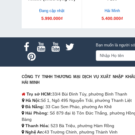
Đang cập nhật
Hải Minh
5.990.000₫
5.400.000₫
Bạn muốn là người sớ
CÔNG TY TNHH THƯƠNG MẠI DỊCH VỤ XUẤT NHẬP KHẨ
HẢI MINH
Trụ sở HCM:
33/4 Bùi Đình Túy, phường Bình Thạnh
Hà Nội:
Số 1, Ngõ 495 Nguyễn Trãi, phường Thanh Liệt
Đà Nẵng:
33 Cao Sơn Pháo, phường An Khê
Hải Phòng:
Số 879 đại lộ Tôn Đức Thắng, phường Hồn
Bàng
Thanh Hóa:
523 Bà Triệu, phường Hàm Rồng
Nghệ An:
43 Trường Chinh, phường Thành Vinh