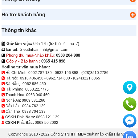
Hỗ trợ khách hàng
Thông tin khác
Giờ làm việc:
08h-17h (từ thứ 2 - thứ 7)
Email:
Sieuthihaiminh@gmail.com
Phòng thu mua-Nhập khẩu:
0938 204 988
Góp ý - Bảo hành :
0965 415 898
Hotline tư vấn mua hàng:
Hồ Chí Minh:
0902.787.139
-
0932.196.898
-
(028)3510.2786
Hà Nội:
0918.486.458
-
0962.714.680
-
(024)3221.6365
Đà Nẵng:
0962.986.450
Hải Phòng:
0868.22.7775
Thanh Hóa:
0963.040.460
Nghệ An:
0969.581.266
Đắk Lắk:
0984.762.139
Cần Thơ:
0938 704 139
CSKH Phía Nam:
0898 121 139
CSKH Phía Bắc:
0868 50 2002
Copyright © 2013 - 2022 Công ty TNHH TMDV xuất nhập khẩu Hải Minh.