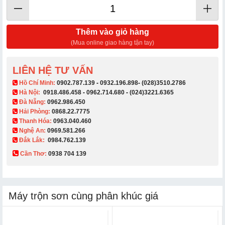
Thêm vào giỏ hàng
(Mua online giao hàng tận tay)
LIÊN HỆ TƯ VẤN
​ Hồ Chí Minh:
0902.787.139
-
0932.196.898
-
(028)3510.2786
Hà Nội:
0918.486.458
-
0962.714.680
-
(024)3221.6365
Đà Nẵng:
0962.986.450
Hải Phòng:
0868.22.7775
Thanh Hóa:
0963.040.460
Nghệ An:
0969.581.266
Đắk Lắk:
0984.762.139
Cần Thơ:
0938 704 139​
Máy trộn sơn cùng phân khúc giá