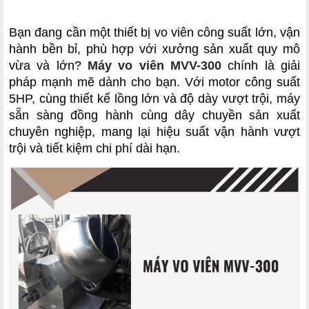
Bạn đang cần một thiết bị vo viên công suất lớn, vận 
hành bền bỉ, phù hợp với xưởng sản xuất quy mô 
vừa và lớn? 
Máy vo viên
MVV-300
 chính là giải 
a. Thiết kế chuyên nghiệp – Chịu tải cao
pháp mạnh mẽ dành cho bạn. Với motor công suất 
b. Tính năng nổi bật của Máy vo viên MVV-300
5HP, cùng thiết kế lồng lớn và độ dày vượt trội, máy 
sẵn sàng đồng hành cùng dây chuyền sản xuất 
chuyên nghiệp, mang lại hiệu suất vận hành vượt 
trội và tiết kiệm chi phí dài hạn.