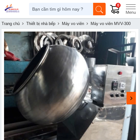
0
Trang chủ
Thiết bị nhà bếp
Máy vo viên
Máy vo viên MVV-300