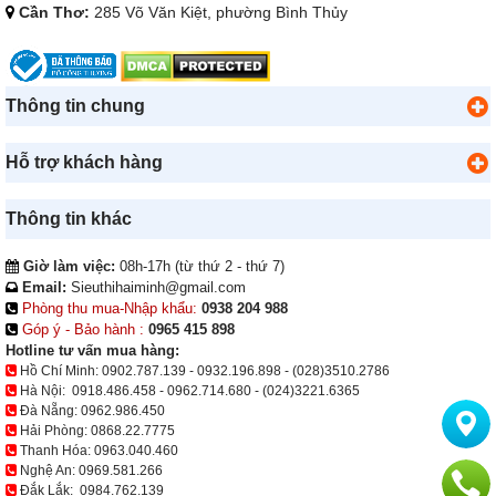
Cần Thơ:
285 Võ Văn Kiệt, phường Bình Thủy
Thông tin chung
Hỗ trợ khách hàng
Thông tin khác
Giờ làm việc:
08h-17h (từ thứ 2 - thứ 7)
Email:
Sieuthihaiminh@gmail.com
Phòng thu mua-Nhập khẩu:
0938 204 988
Góp ý - Bảo hành :
0965 415 898
Hotline tư vấn mua hàng:
Hồ Chí Minh:
0902.787.139
-
0932.196.898
-
(028)3510.2786
Hà Nội:
0918.486.458
-
0962.714.680
-
(024)3221.6365
Đà Nẵng:
0962.986.450
Hải Phòng:
0868.22.7775
Thanh Hóa:
0963.040.460
Nghệ An:
0969.581.266
Đắk Lắk:
0984.762.139