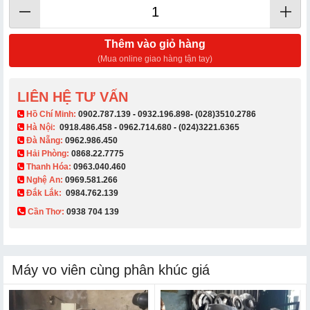
Thêm vào giỏ hàng
(Mua online giao hàng tận tay)
LIÊN HỆ TƯ VẤN
​ Hồ Chí Minh:
0902.787.139
-
0932.196.898
-
(028)3510.2786
Hà Nội:
0918.486.458
-
0962.714.680
-
(024)3221.6365
Đà Nẵng:
0962.986.450
Hải Phòng:
0868.22.7775
Thanh Hóa:
0963.040.460
Nghệ An:
0969.581.266
Đắk Lắk:
0984.762.139
Cần Thơ:
0938 704 139​
Máy vo viên cùng phân khúc giá