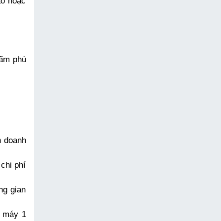
o hoặc 
ẩm phù 
 doanh 
chi phí 
g gian 
 máy 1 