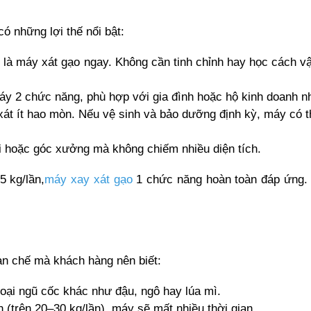
ó những lợi thế nổi bật:
o là máy xát gạo ngay. Không cần tinh chỉnh hay học cách vậ
y 2 chức năng, phù hợp với gia đình hoặc hộ kinh doanh n
xát ít hao mòn. Nếu vệ sinh và bảo dưỡng định kỳ, máy có th
ơi hoặc góc xưởng mà không chiếm nhiều diện tích.
5 kg/lần,
máy xay xát gạo
 1 chức năng hoàn toàn đáp ứng. 
n chế mà khách hàng nên biết:
loại ngũ cốc khác như đậu, ngô hay lúa mì.
n (trên 20–30 kg/lần), máy sẽ mất nhiều thời gian.