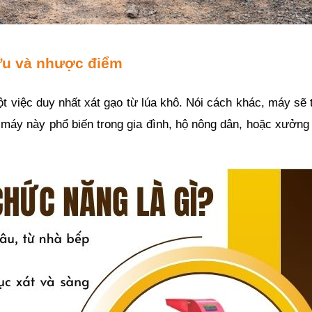
 Ưu và nhược điểm
t việc duy nhất xát gạo từ lúa khô. Nói cách khác, máy sẽ t
 máy này phổ biến trong gia đình, hộ nông dân, hoặc xưởng n