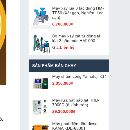
Máy xay lúa 3 tác dụng HM-
TF56 (Xát gạo, Nghiền, Lọc
sạn)
8.700.000₫
Bộ máy xay xát tự động tải
lúa 2 gầu múc HM1000
Giá:
Liên hệ
SẢN PHẨM BÁN CHẠY
Máy chấm cô​ng Yamafuji K14
2.350.000₫
Máy rửa bát nắp lật HHB-
7000D (ô kính tròn)
29.300.000₫
ộ.
Máy phát điện dầu diesel
KAMA KDE-6500T