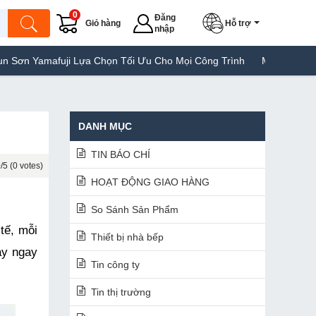
0
Đăng
Giỏ hàng
Hỗ trợ
nhập
i Lựa Chọn Tối Ưu Cho Mọi Công Trình
Máy Hàn Túi Yamafuji Lựa
DANH MỤC
TIN BÁO CHÍ
/5 (0 votes)
HOẠT ĐỘNG GIAO HÀNG
So Sánh Sản Phẩm
ế, mỗi 
Thiết bị nhà bếp
y ngay 
Tin công ty
Tin thị trường