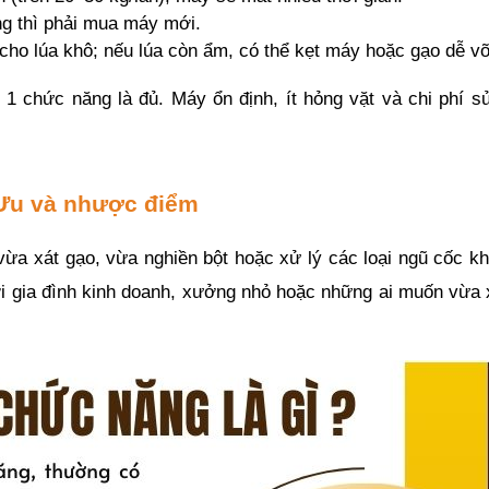
g thì phải mua máy mới.
 cho lúa khô; nếu lúa còn ẩm, có thể kẹt máy hoặc gạo dễ v
 chức năng là đủ. Máy ổn định, ít hỏng vặt và chi phí sử
? Ưu và nhược điểm
ừa xát gạo, vừa nghiền bột hoặc xử lý các loại ngũ cốc kh
 gia đình kinh doanh, xưởng nhỏ hoặc những ai muốn vừa x