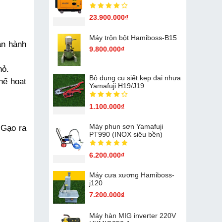
23.900.000₫
Máy trộn bột Hamiboss-B15
n hành 
9.800.000₫
hỏ.
Bộ dụng cụ siết kẹp đai nhựa
ể hoạt 
Yamafuji H19/J19
1.100.000₫
Máy phun sơn Yamafuji
Gạo ra 
PT990 (INOX siêu bền)
6.200.000₫
Máy cưa xương Hamiboss-
j120
7.200.000₫
Máy hàn MIG inverter 220V