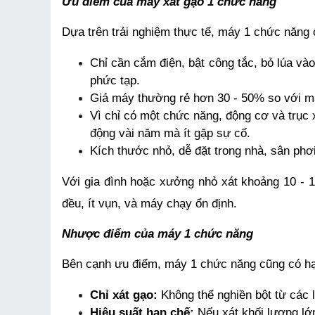
Ưu điểm của máy xát gạo 1 chức năng
Dựa trên trải nghiệm thực tế, máy 1 chức năng c
Chỉ cần cắm điện, bật công tắc, bỏ lúa và
phức tạp.
Giá máy thường rẻ hơn 30 - 50% so với má
Vì chỉ có một chức năng, động cơ và trục 
động vài năm mà ít gặp sự cố.
Kích thước nhỏ, dễ đặt trong nhà, sân ph
Với gia đình hoặc xưởng nhỏ xát khoảng 10 - 1
đều, ít vụn, và máy chạy ổn định.
Nhược điểm của máy 1 chức năng
Bên cạnh ưu điểm, máy 1 chức năng cũng có hạ
Chỉ xát gạo:
 Không thể nghiền bột từ các 
Hiệu suất hạn chế:
 Nếu xát khối lượng lớ