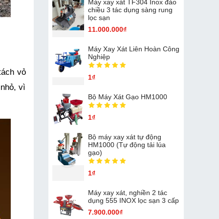
Máy xay xát TF304 Inox đảo
chiều 3 tác dụng sàng rung
lọc sạn
11.000.000₫
Máy Xay Xát Liên Hoàn Công
Nghiệp
ách vỏ 
1₫
hỏ, vì 
Bộ Máy Xát Gạo HM1000
1₫
Bộ máy xay xát tự động
HM1000 (Tự động tải lúa
gạo)
1₫
Máy xay xát, nghiền 2 tác
dụng 555 INOX lọc sạn 3 cấp
7.900.000₫