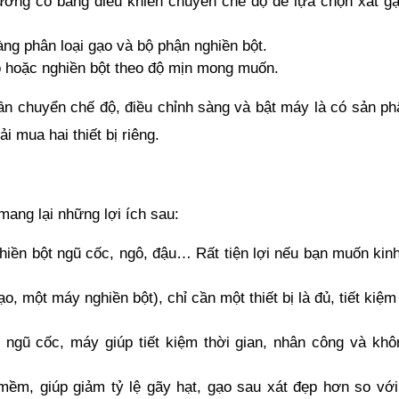
ờng có bảng điều khiển chuyển chế độ để lựa chọn xát gạ
ng phân loại gạo và bộ phận nghiền bột.
ạo hoặc nghiền bột theo độ mịn mong muốn.
ần chuyển chế độ, điều chỉnh sàng và bật máy là có sản ph
 mua hai thiết bị riêng.
mang lại những lợi ích sau:
hiền bột ngũ cốc, ngô, đậu… Rất tiện lợi nếu bạn muốn kinh
 một máy nghiền bột), chỉ cần một thiết bị là đủ, tiết kiệm 
gũ cốc, máy giúp tiết kiệm thời gian, nhân công và khôn
ềm, giúp giảm tỷ lệ gãy hạt, gạo sau xát đẹp hơn so với