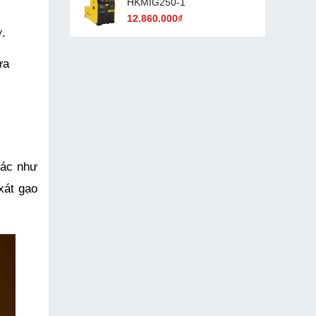
HKMIG250-1
12.860.000₫
ỡ.
a 
ác như 
át gạo 