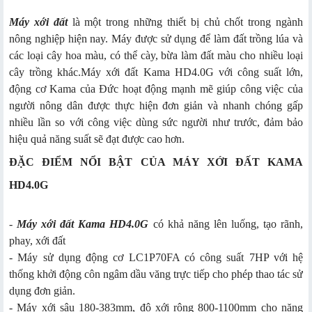
Máy xới đất
là một trong những thiết bị chủ chốt trong ngành
nông nghiệp hiện nay. Máy được sử dụng để làm đất trồng lúa và
các loại cây hoa màu, có thể cày, bừa làm đất màu cho nhiều loại
cây trồng khác.Máy xới đất Kama HD4.0G với công suất lớn,
động cơ Kama của Đức hoạt động mạnh mẽ giúp công việc của
người nông dân được thực hiện đơn giản và nhanh chóng gấp
nhiều lần so với công việc dùng sức người như trước, đảm bảo
hiệu quả năng suất sẽ đạt được cao hơn.
ĐẶC ĐIỂM NỔI BẬT CỦA MÁY XỚI ĐẤT KAMA
HD4.0G
-
Máy xới đất Kama HD4.0G
có khả năng lên luống, tạo rãnh,
phay, xới đất
- Máy sử dụng động cơ LC1P70FA có công suất 7HP với hệ
thống khởi động côn ngâm dầu văng trực tiếp cho phép thao tác sử
dụng đơn giản.
- Máy xới sâu 180-383mm, độ xới rộng 800-1100mm cho năng