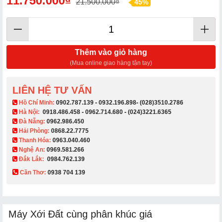
11.750.000₫
21.500.000₫
45%
Thêm vào giỏ hàng
(Mua online giao hàng tận tay)
LIÊN HỆ TƯ VẤN
​ Hồ Chí Minh:
0902.787.139
-
0932.196.898
-
(028)3510.2786
Hà Nội:
0918.486.458
-
0962.714.680
-
(024)3221.6365
Đà Nẵng:
0962.986.450
Hải Phòng:
0868.22.7775
Thanh Hóa:
0963.040.460
Nghệ An:
0969.581.266
Đắk Lắk:
0984.762.139
Cần Thơ:
0938 704 139​
Máy Xới Đất cùng phân khúc giá