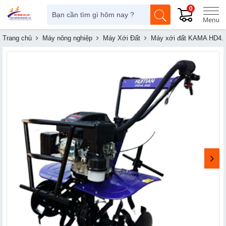
0
Trang chủ
Máy nông nghiệp
Máy Xới Đất
Máy xới đất KAMA HD4.0