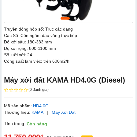
Truyền động hộp số
:
Trục các đăng
Các Số
:
Côn ngâm dầu văng trực tiếp
Độ xới sâu
:
180-383 mm
Độ xới rộng
:
800-1100 mm
Số lưỡi xới
:
24
Công suất làm việc
:
trên 600m2/h
Máy xới đất KAMA HD4.0G (Diesel)
(0 đánh giá)
Mã sản phẩm:
HD4.0G
Thương hiệu:
KAMA
|
Máy Xới Đất
Tình trạng:
Còn hàng