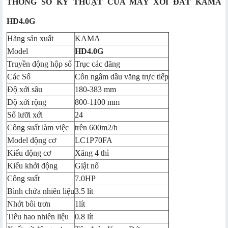
THÔNG SỐ KỸ THUẬT CỦA MÁY XỚI ĐẤT KAMA
HD4.0G
Hãng sản xuất
KAMA
Model
HD4.0G
Truyền động hộp số
Trục các đăng
Các Số
Côn ngâm dầu văng trực tiếp
Độ xới sâu
180-383 mm
Độ xới rộng
800-1100 mm
Số lưỡi xới
24
Công suất làm việc
trên 600m2/h
Model động cơ
LC1P70FA
Kiểu động cơ
Xăng 4 thì
Kiểu khởi động
Giật nổ
Công suất
7.0HP
Bình chứa nhiên liệu
3.5 lít
Nhớt bôi trơn
1lít
Tiêu hao nhiên liệu
0.8 lít