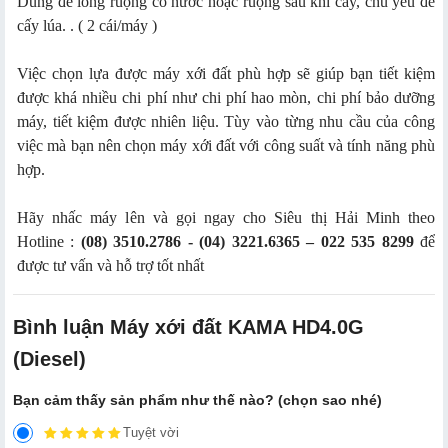
Dùng để lồng ruộng có nước hoặc ruộng sau khi cầy, chủ yếu để
cấy lúa. . ( 2 cái/máy )
Việc chọn lựa được máy xới đất phù hợp sẽ giúp bạn tiết kiệm
được khá nhiều chi phí như chi phí hao mòn, chi phí bảo dưỡng
máy, tiết kiệm được nhiên liệu. Tùy vào từng nhu cầu của công
việc mà bạn nên chọn máy xới đất với công suất và tính năng phù
hợp.
Hãy nhấc máy lên và gọi ngay cho Siêu thị Hải Minh theo
Hotline :
(08) 3510.2786 - (04) 3221.6365 – 022 535 8299
để
được tư vấn và hỗ trợ tốt nhất
Bình luận Máy xới đất KAMA HD4.0G
(Diesel)
Bạn cảm thấy sản phẩm như thế nào? (chọn sao nhé)
Tuyệt vời