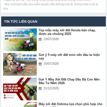
- Ngôn từ lịch sự. Tôn trọng cộng đồng cũng là tôn trọng chính mình.
- Mọi comment đều qua kiểm duyệt, nếu không hợp lệ, không hợp lý sẽ bị
xóa.
TIN TỨC LIÊN QUAN
Top mẫu máy xới đất Honda bán chạy,
được ưa chuộng 2025
23/07/2026
Gợi ý 5 máy xới đất mini nên đầu tư hiện
nay
15/07/2026
Gợi Ý Máy Xới Đất Chạy Dầu Bà Con Nên
Đầu Tư Năm 2026
31/12/2025
Máy xới đất Oshima lựa chọn phù hợp cho