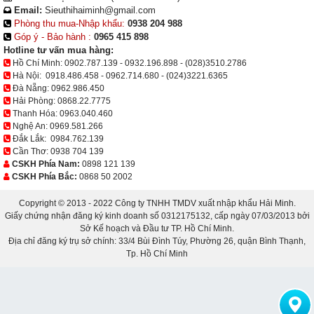
Email:
Sieuthihaiminh@gmail.com
Phòng thu mua-Nhập khẩu:
0938 204 988
Góp ý - Bảo hành :
0965 415 898
Hotline tư vấn mua hàng:
Hồ Chí Minh:
0902.787.139
-
0932.196.898
-
(028)3510.2786
Hà Nội:
0918.486.458
-
0962.714.680
-
(024)3221.6365
Đà Nẵng:
0962.986.450
Hải Phòng:
0868.22.7775
Thanh Hóa:
0963.040.460
Nghệ An:
0969.581.266
Đắk Lắk:
0984.762.139
Cần Thơ:
0938 704 139
CSKH Phía Nam:
0898 121 139
CSKH Phía Bắc:
0868 50 2002
Copyright © 2013 - 2022 Công ty TNHH TMDV xuất nhập khẩu Hải Minh.
Giấy chứng nhận đăng ký kinh doanh số 0312175132, cấp ngày 07/03/2013 bởi
Sở Kế hoạch và Đầu tư TP. Hồ Chí Minh.
Địa chỉ đăng ký trụ sở chính: 33/4 Bùi Đình Túy, Phường 26, quận Bình Thạnh,
Tp. Hồ Chí Minh