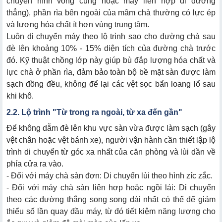
chuyển hình vòng cung hoặc máy liên hợp đi đường
thẳng), phần rìa bên ngoài của mâm chà thường có lực ép
và lượng hóa chất ít hơn vùng trung tâm.
Luôn di chuyển máy theo lộ trình sao cho đường chà sau
đè lên khoảng 10% - 15% diện tích của đường chà trước
đó. Kỹ thuật chồng lớp này giúp bù đắp lượng hóa chất và
lực chà ở phần rìa, đảm bảo toàn bộ bề mặt sàn được làm
sạch đồng đều, không để lại các vệt sọc bẩn loang lổ sau
khi khô.
2.2. Lộ trình "Từ trong ra ngoài, từ xa đến gần"
Để không dẫm đè lên khu vực sàn vừa được làm sạch (gây
vệt chân hoặc vệt bánh xe), người vận hành cần thiết lập lộ
trình di chuyển từ góc xa nhất của căn phòng và lùi dần về
phía cửa ra vào.
- Đối với máy chà sàn đơn: Di chuyển lùi theo hình zíc zắc.
- Đối với máy chà sàn liên hợp hoặc ngồi lái: Di chuyển
theo các đường thẳng song song dài nhất có thể để giảm
thiểu số lần quay đầu máy, từ đó tiết kiệm năng lượng cho