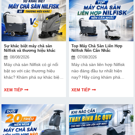
Sự khác biệt máy chà sàn
Top Máy Chà Sàn Liên Hợp
Nilfisk và thương hiệu khác
Nilfisk Nên Cân Nhắc
08/08/2026
07/08/2026
Máy chà sàn Nilfisk có gì nổi
Máy chà sàn liên hợp Nilfisk
bật so với các thương hiệu
nào đáng đầu tư nhất hiện
khác? Khám phá sự khác biệt
nay? Hãy cùng khám phá
về hiệu suất, độ bền, công
những model nổi bật trong bài
nghệ, khả năng vận hành và
viết dưới đây.
XEM TIẾP
XEM TIẾP
chi phí đầu tư trước khi lựa
chọn.