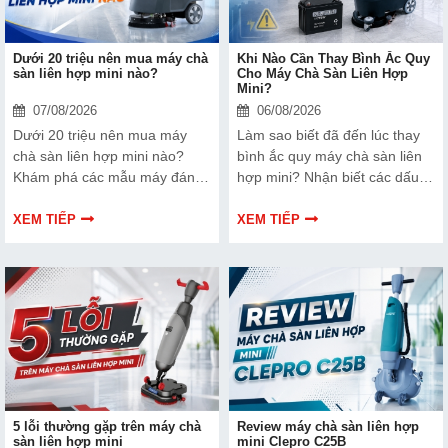
Dưới 20 triệu nên mua máy chà
Khi Nào Cần Thay Bình Ắc Quy
sàn liên hợp mini nào?
Cho Máy Chà Sàn Liên Hợp
Mini?
07/08/2026
06/08/2026
Dưới 20 triệu nên mua máy
Làm sao biết đã đến lúc thay
chà sàn liên hợp mini nào?
bình ắc quy máy chà sàn liên
Khám phá các mẫu máy đáng
hợp mini? Nhận biết các dấu
mua, tính năng, hiệu suất và
hiệu, nguyên nhân chai pin và
gợi ý lựa chọn phù hợp từng
thời điểm thay thế để đảm bảo
XEM TIẾP
XEM TIẾP
nhu cầu.
máy hoạt động ổn định.
5 lỗi thường gặp trên máy chà
Review máy chà sàn liên hợp
sàn liên hợp mini
mini Clepro C25B