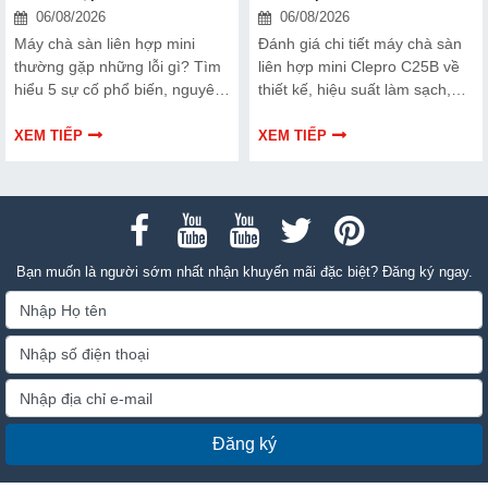
06/08/2026
06/08/2026
Máy chà sàn liên hợp mini
Đánh giá chi tiết máy chà sàn
thường gặp những lỗi gì? Tìm
liên hợp mini Clepro C25B về
hiểu 5 sự cố phổ biến, nguyên
thiết kế, hiệu suất làm sạch,
nhân, cách khắc phục nhanh
khả năng vận hành, ưu nhược
và mẹo sử dụng giúp máy vận
điểm và đối tượng phù hợp để
XEM TIẾP
XEM TIẾP
hành bền bỉ, ổn định.
đầu tư.
Bạn muốn là người sớm nhất nhận khuyến mãi đặc biệt? Đăng ký ngay.
Đăng ký