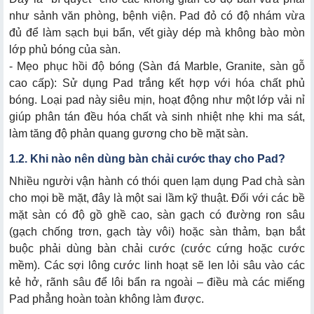
như sảnh văn phòng, bệnh viện. Pad đỏ có độ nhám vừa
đủ để làm sạch bụi bẩn, vết giày dép mà không bào mòn
lớp phủ bóng của sàn.
- Mẹo phục hồi độ bóng (Sàn đá Marble, Granite, sàn gỗ
cao cấp): Sử dụng Pad trắng kết hợp với hóa chất phủ
bóng. Loại pad này siêu mịn, hoạt động như một lớp vải nỉ
giúp phân tán đều hóa chất và sinh nhiệt nhẹ khi ma sát,
làm tăng độ phản quang gương cho bề mặt sàn.
1.2. Khi nào nên dùng bàn chải cước thay cho Pad?
Nhiều người vận hành có thói quen lạm dụng Pad chà sàn
cho mọi bề mặt, đây là một sai lầm kỹ thuật.
Đối với các bề
mặt sàn có độ gồ ghề cao, sàn gạch có đường ron sâu
(gạch chống trơn, gạch tày vôi) hoặc sàn thảm, bạn bắt
buộc phải dùng bàn chải cước (cước cứng hoặc cước
mềm). Các sợi lông cước linh hoạt sẽ len lỏi sâu vào các
kẻ hở, rãnh sâu để lôi bẩn ra ngoài – điều mà các miếng
Pad phẳng hoàn toàn không làm được.