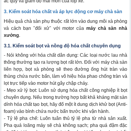
ắc quy và giảm độ mài mòn của lốp xe.
3. Kiểm soát hóa chất và áp lực động cơ máy chà sàn
Hiệu quả chà sàn phụ thuộc rất lớn vào dung môi xà phòng
và cách bạn "đối xử" với motor của
máy chà sàn nhà
xưởng
.
3.1. Kiểm soát bọt và nồng độ hóa chất chuyên dụng
- Nói không với hóa chất dân dụng: Các loại nước lau nhà
thông thường tạo ra lượng bọt rất lớn. Đối với máy chà sàn
liên hợp, bọt xà phòng sẽ theo đường ống hút tràn vào
thùng chứa nước bẩn, làm vô hiệu hóa phao chống tràn và
lọt trực tiếp vào motor hút gây chập cháy.
- Mẹo xử lý bọt: Luôn sử dụng hóa chất công nghiệp ít bọt
chuyên dụng. Nếu trong trường hợp bất khả kháng mặt sàn
dính hóa chất tạo bọt, hãy đổ một ít dung dịch khử bọt (Anti-
foam) vào bình chứa nước bẩn trước khi vận hành.
- Tỷ lệ pha chế: Luôn tuân thủ tỷ lệ pha từ nhà sản xuất.
Pha quá loãng máy sẽ chà không sạch; pha quá đậm đặc