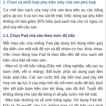
3.2. Quy tắc 20 phút bảo vệ nhiệt motor
1. Chọn và phối hợp phụ kiện máy chà sàn phù hợp
Cơ chế làm sạch của máy chà sàn dựa trên sự cân bằng
giữa áp lực tì và lực ma sát bề mặt. Việc dùng sai phụ kiện
không chỉ làm giảm 50% hiệu quả sạch mà còn có nguy cơ
phá hủy kết cấu sàn.
1.1. Chọn Pad chà sàn theo mức độ bẩn
Mỗi màu sắc của miếng Pad (áp dụng khi dùng mâm gai)
đại diện cho một mật độ sợi và độ nhám cơ học khác nhau.
Việc chọn đúng loại Pad là mẹo đầu tiên để vừa sạch vết
bẩn, vừa bảo vệ men sàn:
- Mẹo xử lý vết bẩn nặng (Dầu mỡ công nghiệp, vệt cao su
bám chết, vết xi măng): Bắt buộc phải sử dụng pad đen
hoặc pad nâu. Các sợi cước thô ráp trên loại pad này kết
hợp với áp lực tì của máy mới đủ mô-men xoắn để bóc tách
liên kết bẩn bám trên sàn bê tông, sàn đá thô. Tuyệt đối
không dùng cho sàn đá bóng vì sẽ gây xước mờ bề mặt.
- Mẹo bảo dưỡng và vệ sinh hàng ngày: Sử dụng Pad đỏ.
Đây là "bí quyết" cho các không gian có độ bẩn vừa phải