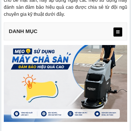
cho bề mặt sàn, hãy áp dụng ngay các mẹo sử dụng máy
đánh sàn đảm bảo hiệu quả cao được chia sẻ từ đội ngũ
chuyên gia kỹ thuật dưới đây.
DANH MỤC
1.1. Chọn Pad chà sàn theo mức độ bẩn
1.2. Khi nào nên dùng bàn chải cước thay cho Pad?
2.1. Kỹ thuật "chồng lớp
2.2. Lộ trình "Từ trong ra ngoài, từ xa đến gần"
3.1. Kiểm soát bọt và nồng độ hóa chất chuyên dụng