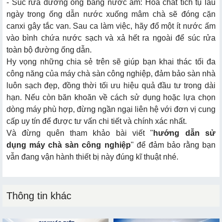
- Súc rửa đường ống bằng nước ấm: Hóa chất tích tụ lâu
ngày trong ống dẫn nước xuống mâm chà sẽ đóng cặn
canxi gây tắc van. Sau ca làm việc, hãy đổ một ít nước ấm
vào bình chứa nước sạch và xả hết ra ngoài để súc rửa
toàn bộ đường ống dẫn.
Hy vọng những chia sẻ trên sẽ giúp bạn khai thác tối đa
công năng của máy chà sàn công nghiệp, đảm bảo sàn nhà
luôn sạch đẹp, đồng thời tối ưu hiệu quả đầu tư trong dài
hạn. Nếu còn băn khoăn về cách sử dụng hoặc lựa chọn
dòng máy phù hợp, đừng ngần ngại liên hệ với đơn vị cung
cấp uy tín để được tư vấn chi tiết và chính xác nhất.
Và đừng quên tham khảo bài viết "
hướng dẫn sử
dụng máy chà sàn công nghiệp
" để đảm bảo rằng bạn
vẫn đang vận hành thiết bị này đúng kĩ thuật nhé.
Thông tin khác