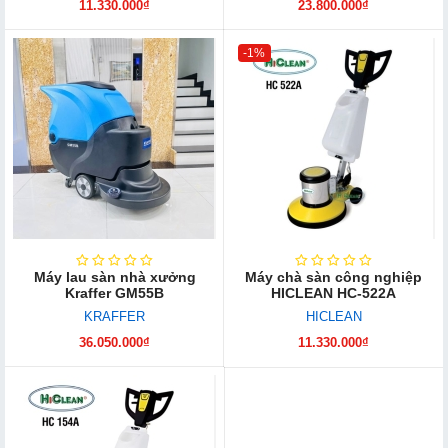
11.330.000₫
23.800.000₫
-1%
Máy lau sàn nhà xưởng
Máy chà sàn công nghiệp
Kraffer GM55B
HICLEAN HC-522A
KRAFFER
HICLEAN
36.050.000₫
11.330.000₫