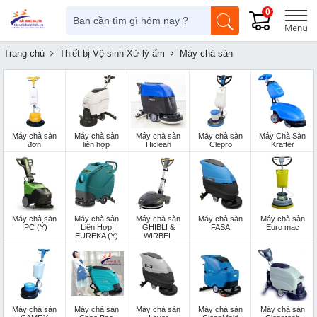
0
Trang chủ
Thiết bị Vệ sinh-Xử lý ẩm
Máy chà sàn
Máy chà sàn
Máy chà sàn
Máy chà sàn
Máy chà sàn
Máy Chà Sàn
đơn
liên hợp
Hiclean
Clepro
Kraffer
Máy chà sàn
Máy chà sàn
Máy chà sàn
Máy chà sàn
Máy chà sàn
IPC (Ý)
Liên Hợp
GHIBLI &
FASA
Euro mac
EUREKA (Ý)
WIRBEL
Máy chà sàn
Máy chà sàn
Máy chà sàn
Máy chà sàn
Máy chà sàn