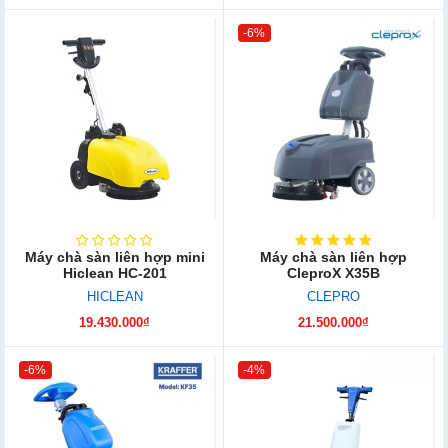
-6%
Máy chà sàn liên hợp mini
Máy chà sàn liên hợp
Hiclean HC-201
CleproX X35B
HICLEAN
CLEPRO
19.430.000₫
21.500.000₫
-6%
-4%