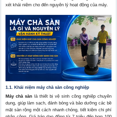
2.1. Động cơ
xét khái niệm cho đến nguyên lý hoạt động của máy.
2.2. Bàn chải và Pad chà sàn
2.3. Hệ thống bình chứa dung dịch
2.4. Hệ thống điều khiển và cần gạt nước
2.5. Khung máy và hệ thống bánh xe di chuyển
3.1. Máy chà sàn đơn (Máy đánh sàn một đĩa)
3.2. Máy đánh sàn liên hợp
1.1. Khái niệm máy chà sàn công nghiệp
3.3. Máy lau sàn ngồi lái
Máy chà sàn
là thiết bị vệ sinh công nghiệp chuyên
dụng, giúp làm sạch, đánh bóng và bảo dưỡng các bề
mặt sàn rộng một cách nhanh chóng, tiết kiệm chi phí
4.1. Bảng giá phân khúc máy chà sàn đơn
nhân công. Giá bán dao động từ 7 triệu đến hơn 100