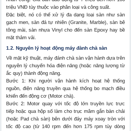
4.2. Bảng giá máy đánh sàn liên hợp (Mini & Công
triệu VNĐ tùy thuộc vào phân loại và công suất.
nghiệp)
Đặc biệt, nó có thể xử lý đa dạng loại sàn như sàn
gạch men, sàn đá tự nhiên (Granite, Marble), sàn bê
4.3. Bảng giá máy chà sàn ngồi lái cao cấp
tông mài, sàn nhựa Vinyl cho đến sàn Epoxy hay bề
mặt thảm vải.
1.2. Nguyên lý hoạt động máy đành chà sàn
Về mặt kỹ thuật, máy đánh chà sàn vận hành dựa trên
6.1. Chọn loại máy theo diện tích mặt sàn thực tế
nguyên lý chuyển hóa điện năng (hoặc năng lượng từ
ắc quy) thành động năng.
6.2. Lựa chọn nguồn cấp năng lượng
Bước 1: Khi người vận hành kích hoạt hệ thống
nguồn, điện năng truyền qua hệ thống bo mạch điều
khiển đến động cơ (Motor chà).
Bước 2: Motor quay với tốc độ lớn truyền lực trực
7.1. Bước 1: Công tác chuẩn bị vận hành
tiếp hoặc qua hộp số làm cho trục mâm gắn bàn chải
7.2. Bước 2: Tiến trình vận hành kỹ thuật
(hoặc Pad chà sàn) bên dưới đáy máy xoay tròn với
tốc độ cao (từ 140 rpm đến hơn 175 rpm tùy dòng
7.3. Bước 3: Vệ sinh và bảo dưỡng sau vận hành