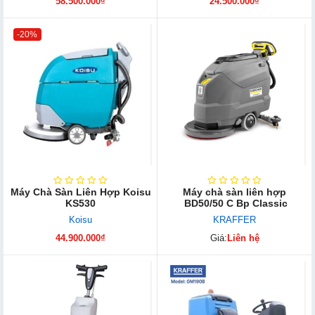
58.500.000₫
24.500.000₫
-20%
Máy Chà Sàn Liên Hợp Koisu
Máy chà sàn liên hợp
KS530
BD50/50 C Bp Classic
Koisu
KRAFFER
44.900.000₫
Giá:
Liên hệ