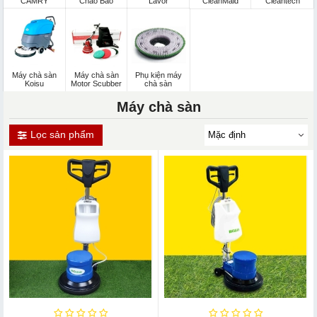
CAMRY
Chao Bao
Lavor
CleanMaid
Cleantech
Máy chà sàn
Máy chà sàn
Phụ kiện máy
Koisu
Motor Scubber
chà sàn
Máy chà sàn
Lọc sản phẩm