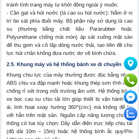
tránh tình trạng máy tự khởi động ngoài ý muốn.
- Cần gạt và hút nước (lá cao su hút nước): Nằm ở vị
trí bo sát phía đuôi máy. Bộ phận này sử dụng lá cao
su (thường bằng chất liệu Pararubber hoặc
Polyurethane chống mài mòn) áp sát xuống mặt sàn
để thu gom và cô lập dòng nước thải, tạo tiền đề cho
lực hút chân không đưa nước dơ về bình chứa.
2.5. Khung máy và hệ thống bánh xe di chuyển
Khung chịu lực của máy thường được đúc bằng nhựa
ABS chịu va đập mạnh hoặc khung thép sơn tĩnh điện
chống rỉ sét trong môi trường ẩm ướt. Hệ thống bánh
xe bọc cao su chịu tải lớn giúp thiết bị vận hành êm
ái, linh hoạt xoay hướng 360^{circ} mà không để lại
vết hằn trên mặt sàn. Nguồn cấp năng lượng cho hệ
thống có hai tùy chọn: Dây dẫn điện trực tiếp chịu tải
(độ dài 10m – 15m) hoặc hệ thống bình ắc quy/Pin