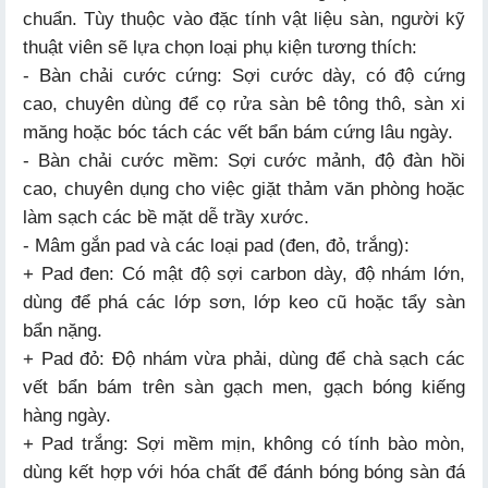
chuẩn. Tùy thuộc vào đặc tính vật liệu sàn, người kỹ
thuật viên sẽ lựa chọn loại phụ kiện tương thích:
- Bàn chải cước cứng: Sợi cước dày, có độ cứng
cao, chuyên dùng để cọ rửa sàn bê tông thô, sàn xi
măng hoặc bóc tách các vết bẩn bám cứng lâu ngày.
- Bàn chải cước mềm: Sợi cước mảnh, độ đàn hồi
cao, chuyên dụng cho việc giặt thảm văn phòng hoặc
làm sạch các bề mặt dễ trầy xước.
- Mâm gắn pad và các loại pad (đen, đỏ, trắng):
+ Pad đen: Có mật độ sợi carbon dày, độ nhám lớn,
dùng để phá các lớp sơn, lớp keo cũ hoặc tẩy sàn
bẩn nặng.
+ Pad đỏ: Độ nhám vừa phải, dùng để chà sạch các
vết bẩn bám trên sàn gạch men, gạch bóng kiếng
hàng ngày.
+ Pad trắng: Sợi mềm mịn, không có tính bào mòn,
dùng kết hợp với hóa chất để đánh bóng bóng sàn đá