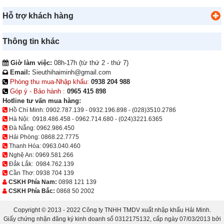
Hỗ trợ khách hàng
Thông tin khác
Giờ làm việc:
08h-17h (từ thứ 2 - thứ 7)
Email:
Sieuthihaiminh@gmail.com
Phòng thu mua-Nhập khẩu:
0938 204 988
Góp ý - Bảo hành :
0965 415 898
Hotline tư vấn mua hàng:
Hồ Chí Minh:
0902.787.139
-
0932.196.898
-
(028)3510.2786
Hà Nội:
0918.486.458
-
0962.714.680
-
(024)3221.6365
Đà Nẵng:
0962.986.450
Hải Phòng:
0868.22.7775
Thanh Hóa:
0963.040.460
Nghệ An:
0969.581.266
Đắk Lắk:
0984.762.139
Cần Thơ:
0938 704 139
CSKH Phía Nam:
0898 121 139
CSKH Phía Bắc:
0868 50 2002
Copyright © 2013 - 2022 Công ty TNHH TMDV xuất nhập khẩu Hải Minh.
Giấy chứng nhận đăng ký kinh doanh số 0312175132, cấp ngày 07/03/2013 bởi