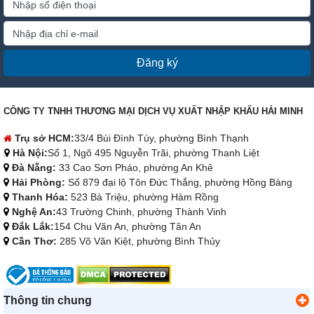
Đăng ký
CÔNG TY TNHH THƯƠNG MẠI DỊCH VỤ XUẤT NHẬP KHẨU HẢI MINH
Trụ sở HCM:
33/4 Bùi Đình Túy, phường Bình Thạnh
Hà Nội:
Số 1, Ngõ 495 Nguyễn Trãi, phường Thanh Liệt
Đà Nẵng:
33 Cao Sơn Pháo, phường An Khê
Hải Phòng:
Số 879 đại lộ Tôn Đức Thắng, phường Hồng Bàng
Thanh Hóa:
523 Bà Triệu, phường Hàm Rồng
Nghệ An:
43 Trường Chinh, phường Thành Vinh
Đắk Lắk:
154 Chu Văn An, phường Tân An
Cần Thơ:
285 Võ Văn Kiệt, phường Bình Thủy
Thông tin chung