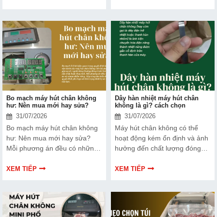
và ngân hàng tin tưởng lựa
thương hiệu trên thị trường.
chọn.
Tìm hiểu ngay về ưu nhược
điểm của thiết bị này để có
thêm thông tin và giúp bạn đưa
ra lựa chọn phù hợp, hiệu quả
hơn nhé!
Bo mạch máy hút chân không
Dây hàn nhiệt máy hút chân
hư: Nên mua mới hay sửa?
không là gì? cách chọn
31/07/2026
31/07/2026
Bo mạch máy hút chân không
Máy hút chân không có thể
hư: Nên mua mới hay sửa?
hoạt động kém ổn định và ảnh
Mỗi phương án đều có những
hưởng đến chất lượng đóng
ưu và nhược điểm riêng. Hãy
gói nếu dây hàn nhiệt gặp lỗi.
cùng tìm hiểu để đưa ra quyết
Bài viết dưới đây sẽ giúp bạn
XEM TIẾP
XEM TIẾP
định phù hợp với tình trạng
hiểu rõ hơn về dây hàn nhiệt
thiết bị và ngân sách của bạn.
và cách lựa chọn phù hợp.