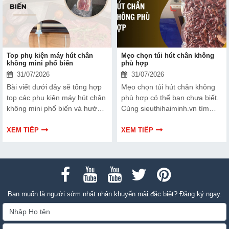
Top phụ kiện máy hút chân
Mẹo chọn túi hút chân không
không mini phổ biến
phù hợp
31/07/2026
31/07/2026
Bài viết dưới đây sẽ tổng hợp
Mẹo chọn túi hút chân không
top các phụ kiện máy hút chân
phù hợp có thể bạn chưa biết.
không mini phổ biến và hướng
Cùng sieuthihaiminh.vn tìm
dẫn bạn cách bảo trì, thay thế
hiểu chi tiết cách lựa chọn qua
chuẩn kỹ thuật ngay tại nhà.
thông tin bài viết dưới đây nhé!
XEM TIẾP
XEM TIẾP
Bạn muốn là người sớm nhất nhận khuyến mãi đặc biệt? Đăng ký ngay.