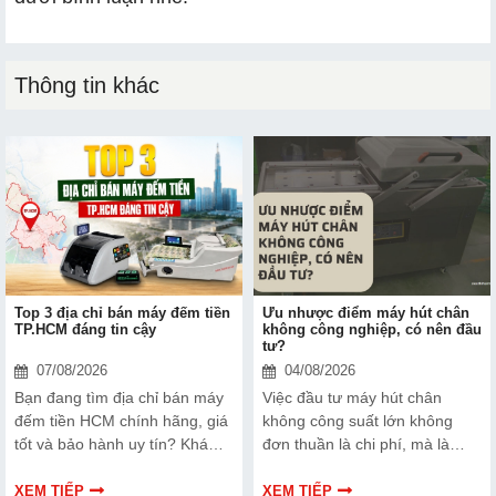
Thông tin khác
Top 3 địa chỉ bán máy đếm tiền
Ưu nhược điểm máy hút chân
TP.HCM đáng tin cậy
không công nghiệp, có nên đầu
tư?
07/08/2026
04/08/2026
Bạn đang tìm địa chỉ bán máy
Việc đầu tư máy hút chân
đếm tiền HCM chính hãng, giá
không công suất lớn không
tốt và bảo hành uy tín? Khám
đơn thuần là chi phí, mà là
phá ngay Top 3 đơn vị được
cách bạn bảo vệ chất lượng
nhiều doanh nghiệp, cửa hàng
sản phẩm và nâng cao vị thế
XEM TIẾP
XEM TIẾP