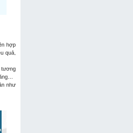
iên hợp
ệu quả,
h tương
 măng…
gần như