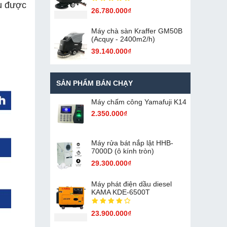
ữu được
26.780.000₫
Máy chà sàn Kraffer GM50B
(Acquy - 2400m2/h)
39.140.000₫
SẢN PHẨM BÁN CHẠY
Máy chấm cô​ng Yamafuji K14
2.350.000₫
Máy rửa bát nắp lật HHB-
7000D (ô kính tròn)
29.300.000₫
Máy phát điện dầu diesel
KAMA KDE-6500T
23.900.000₫