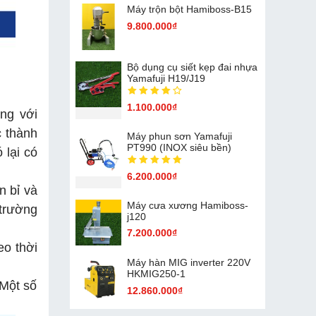
Máy trộn bột Hamiboss-B15
9.800.000₫
Bộ dụng cụ siết kẹp đai nhựa
Yamafuji H19/J19
1.100.000₫
ng với
c thành
Máy phun sơn Yamafuji
PT990 (INOX siêu bền)
 lại có
6.200.000₫
n bỉ và
Máy cưa xương Hamiboss-
 trường
j120
7.200.000₫
eo thời
Máy hàn MIG inverter 220V
HKMIG250-1
 Một số
12.860.000₫