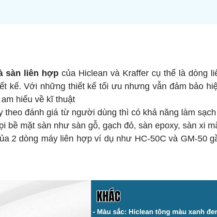
 sàn liên hợp
của Hiclean và Kraffer cụ thể là dòng l
t kế. Với những thiết kế tối ưu nhưng vẫn đảm bảo hi
am hiểu về kĩ thuật
 theo đánh giá từ người dùng thì có khả năng làm sạc
mọi bề mặt sàn như sàn gỗ, gạch đỏ, sàn epoxy, sàn xi
tư của 2 dòng máy liên hợp ví dụ như HC-50C và GM-50 