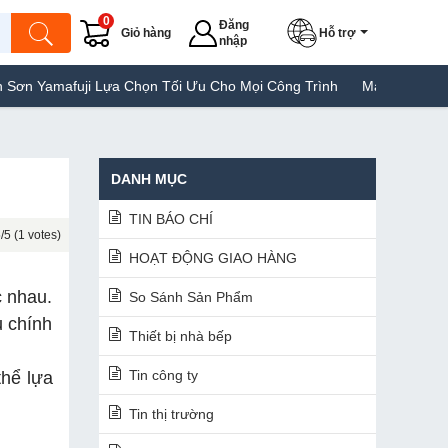
0
Đăng
Giỏ hàng
Hỗ trợ
nhập
i Lựa Chọn Tối Ưu Cho Mọi Công Trình
Máy Hàn Túi Yamafuji Lựa
DANH MỤC
TIN BÁO CHÍ
/5 (1 votes)
HOẠT ĐỘNG GIAO HÀNG
c nhau.
So Sánh Sản Phẩm
u chính
Thiết bị nhà bếp
Tin công ty
thể lựa
Tin thị trường