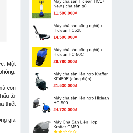
Máy chà sàn Hiclean HC17
New ( chà sàn tạ)
11.500.000₫
Máy chà sàn công nghiệp
Hiclean HC528
14.500.000₫
Máy chà sàn công nghiệp
Hiclean HC-50C
26.780.000₫
ợc. Một
 phòng,
Máy chà sàn liên hợp Kraffer
KF450E (dùng điện)
21.530.000₫
 mà còn
khẩu từ
Máy chà sàn liên hợp Hiclean
HC-500
a thiết
24.720.000₫
ong gia
Máy Chà Sàn Liên Hợp
Kraffer GM50