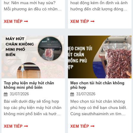
hư: Nên mua mới hay sửa?
hoạt động kém ổn định và ảnh
Mỗi phương án đều có những
hưởng đến chất lượng đóng
ưu và nhược điểm riêng. Hãy
gói nếu dây hàn nhiệt gặp lỗi.
cùng tìm hiểu để đưa ra quyết
Bài viết dưới đây sẽ giúp bạn
XEM TIẾP
XEM TIẾP
định phù hợp với tình trạng
hiểu rõ hơn về dây hàn nhiệt
thiết bị và ngân sách của bạn.
và cách lựa chọn phù hợp.
Top phụ kiện máy hút chân
Mẹo chọn túi hút chân không
không mini phổ biến
phù hợp
31/07/2026
31/07/2026
Bài viết dưới đây sẽ tổng hợp
Mẹo chọn túi hút chân không
top các phụ kiện máy hút chân
phù hợp có thể bạn chưa biết.
không mini phổ biến và hướng
Cùng sieuthihaiminh.vn tìm
dẫn bạn cách bảo trì, thay thế
hiểu chi tiết cách lựa chọn qua
chuẩn kỹ thuật ngay tại nhà.
thông tin bài viết dưới đây nhé!
XEM TIẾP
XEM TIẾP