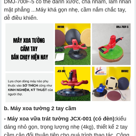
DMJ-700F-5 có thể đánh xước, chà nhám, làm nhẵn
mặt phẳng ...Máy khá gọn nhẹ, cầm nắm chắc tay,
dễ điều khiển.
b. Máy xoa tường 2 tay cầm
- Máy xoa vữa trát tường JCX-001 (có đèn):
kiểu
dáng nhỏ gọn, trọng lượng nhẹ (4kg), thiết kế 2 tay
cầm cân đối thuận tiện cho quá trình thao tác. Công