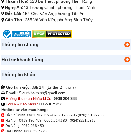
Thanh Hóa:
523 Bà Triệu, phường Hàm Rồng
Nghệ An:
43 Trường Chinh, phường Thành Vinh
Đắk Lắk:
154 Chu Văn An, phường Tân An
Cần Thơ:
285 Võ Văn Kiệt, phường Bình Thủy
Thông tin chung
Hỗ trợ khách hàng
Thông tin khác
Giờ làm việc:
08h-17h (từ thứ 2 - thứ 7)
Email:
Sieuthihaiminh@gmail.com
Phòng thu mua-Nhập khẩu:
0938 204 988
Góp ý - Bảo hành :
0965 415 898
Hotline tư vấn mua hàng:
Hồ Chí Minh:
0902.787.139
-
0932.196.898
-
(028)3510.2786
Hà Nội:
0918.486.458
-
0962.714.680
-
(024)3221.6365
Đà Nẵng:
0962.986.450
Hải Phòng:
0868.22.7775