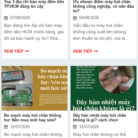
Top 3 địa chỉ bán máy đếm tiền
Ưu nhược điểm máy hút chân
TP.HCM đáng tin cậy
không công nghiệp, có nên đầu
tư?
07/08/2026
04/08/2026
Bạn đang tìm địa chỉ bán máy
Việc đầu tư máy hút chân
đếm tiền HCM chính hãng, giá
không công suất lớn không
tốt và bảo hành uy tín? Khám
đơn thuần là chi phí, mà là
phá ngay Top 3 đơn vị được
cách bạn bảo vệ chất lượng
nhiều doanh nghiệp, cửa hàng
sản phẩm và nâng cao vị thế
XEM TIẾP
XEM TIẾP
và ngân hàng tin tưởng lựa
thương hiệu trên thị trường.
chọn.
Tìm hiểu ngay về ưu nhược
điểm của thiết bị này để có
thêm thông tin và giúp bạn đưa
ra lựa chọn phù hợp, hiệu quả
hơn nhé!
Bo mạch máy hút chân không
Dây hàn nhiệt máy hút chân
hư: Nên mua mới hay sửa?
không là gì? cách chọn
31/07/2026
31/07/2026
Bo mạch máy hút chân không
Máy hút chân không có thể