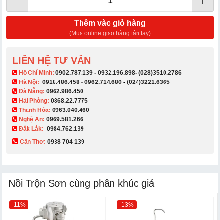
Thêm vào giỏ hàng
(Mua online giao hàng tận tay)
LIÊN HỆ TƯ VẤN
​ Hồ Chí Minh:
0902.787.139
-
0932.196.898
-
(028)3510.2786
Hà Nội:
0918.486.458
-
0962.714.680
-
(024)3221.6365
Đà Nẵng:
0962.986.450
Hải Phòng:
0868.22.7775
Thanh Hóa:
0963.040.460
Nghệ An:
0969.581.266
Đắk Lắk:
0984.762.139
Cần Thơ:
0938 704 139​
Nồi Trộn Sơn cùng phân khúc giá
-11%
-13%