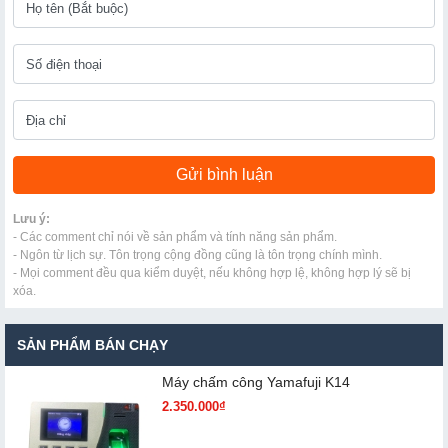
Lưu ý:
- Các comment chỉ nói về sản phẩm và tính năng sản phẩm.
- Ngôn từ lịch sự. Tôn trọng cộng đồng cũng là tôn trọng chính mình.
- Mọi comment đều qua kiểm duyệt, nếu không hợp lệ, không hợp lý sẽ bị
xóa.
SẢN PHẨM BÁN CHẠY
Máy chấm cô​ng Yamafuji K14
2.350.000₫