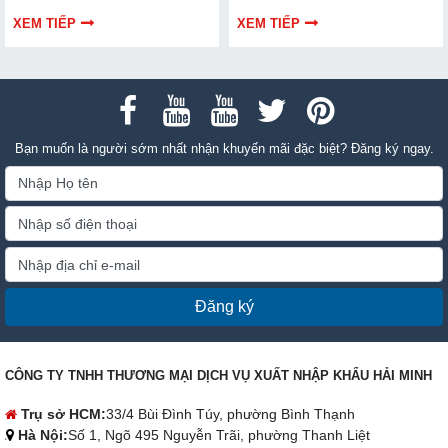
dẫn bạn cách bảo trì, thay thế
hiểu chi tiết cách lựa chọn qua
chuẩn kỹ thuật ngay tại nhà.
thông tin bài viết dưới đây nhé!
XEM TIẾP
XEM TIẾP
Bạn muốn là người sớm nhất nhận khuyến mãi đặc biệt? Đăng ký ngay.
Đăng ký
CÔNG TY TNHH THƯƠNG MẠI DỊCH VỤ XUẤT NHẬP KHẨU HẢI MINH
Trụ sở HCM:
33/4 Bùi Đình Túy, phường Bình Thạnh
Hà Nội:
Số 1, Ngõ 495 Nguyễn Trãi, phường Thanh Liệt