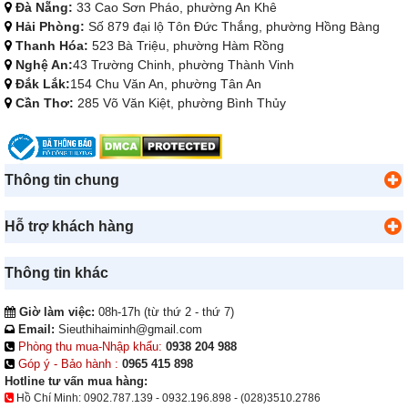
Đà Nẵng:
33 Cao Sơn Pháo, phường An Khê
Hải Phòng:
Số 879 đại lộ Tôn Đức Thắng, phường Hồng Bàng
Thanh Hóa:
523 Bà Triệu, phường Hàm Rồng
Nghệ An:
43 Trường Chinh, phường Thành Vinh
Đắk Lắk:
154 Chu Văn An, phường Tân An
Cần Thơ:
285 Võ Văn Kiệt, phường Bình Thủy
Thông tin chung
Hỗ trợ khách hàng
Thông tin khác
Giờ làm việc:
08h-17h (từ thứ 2 - thứ 7)
Email:
Sieuthihaiminh@gmail.com
Phòng thu mua-Nhập khẩu:
0938 204 988
Góp ý - Bảo hành :
0965 415 898
Hotline tư vấn mua hàng:
Hồ Chí Minh:
0902.787.139
-
0932.196.898
-
(028)3510.2786