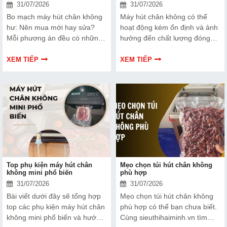
31/07/2026
31/07/2026
Bo mạch máy hút chân không
Máy hút chân không có thể
hư: Nên mua mới hay sửa?
hoạt động kém ổn định và ảnh
Mỗi phương án đều có những
hưởng đến chất lượng đóng
ưu và nhược điểm riêng. Hãy
gói nếu dây hàn nhiệt gặp lỗi.
cùng tìm hiểu để đưa ra quyết
Bài viết dưới đây sẽ giúp bạn
XEM TIẾP
XEM TIẾP
định phù hợp với tình trạng
hiểu rõ hơn về dây hàn nhiệt
thiết bị và ngân sách của bạn.
và cách lựa chọn phù hợp.
Top phụ kiện máy hút chân
Mẹo chọn túi hút chân không
không mini phổ biến
phù hợp
31/07/2026
31/07/2026
Bài viết dưới đây sẽ tổng hợp
Mẹo chọn túi hút chân không
top các phụ kiện máy hút chân
phù hợp có thể bạn chưa biết.
không mini phổ biến và hướng
Cùng sieuthihaiminh.vn tìm