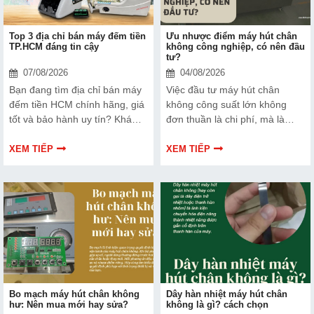
Top 3 địa chỉ bán máy đếm tiền
Ưu nhược điểm máy hút chân
TP.HCM đáng tin cậy
không công nghiệp, có nên đầu
tư?
07/08/2026
04/08/2026
Bạn đang tìm địa chỉ bán máy
Việc đầu tư máy hút chân
đếm tiền HCM chính hãng, giá
không công suất lớn không
tốt và bảo hành uy tín? Khám
đơn thuần là chi phí, mà là
phá ngay Top 3 đơn vị được
cách bạn bảo vệ chất lượng
nhiều doanh nghiệp, cửa hàng
sản phẩm và nâng cao vị thế
XEM TIẾP
XEM TIẾP
và ngân hàng tin tưởng lựa
thương hiệu trên thị trường.
chọn.
Tìm hiểu ngay về ưu nhược
điểm của thiết bị này để có
thêm thông tin và giúp bạn đưa
ra lựa chọn phù hợp, hiệu quả
hơn nhé!
Bo mạch máy hút chân không
Dây hàn nhiệt máy hút chân
hư: Nên mua mới hay sửa?
không là gì? cách chọn