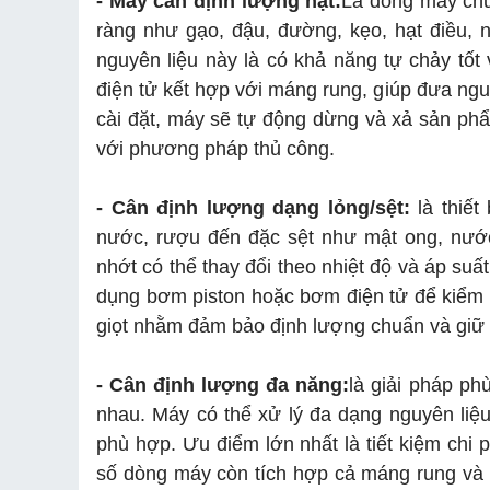
- Máy cân định lượng hạt:
Là dòng máy chu
ràng như gạo, đậu, đường, kẹo, hạt điều, n
nguyên liệu này là có khả năng tự chảy tốt
điện tử kết hợp với máng rung, giúp đưa ngu
cài đặt, máy sẽ tự động dừng và xả sản phẩ
với phương pháp thủ công.
- Cân định lượng dạng lỏng/sệt:
là thiết
nước, rượu đến đặc sệt như mật ong, nước
nhớt có thể thay đổi theo nhiệt độ và áp suất
dụng bơm piston hoặc bơm điện tử để kiểm s
giọt nhằm đảm bảo định lượng chuẩn và giữ 
- Cân định lượng đa năng:
là giải pháp p
nhau. Máy có thể xử lý đa dạng nguyên liệu 
phù hợp. Ưu điểm lớn nhất là tiết kiệm chi 
số dòng máy còn tích hợp cả máng rung và tr