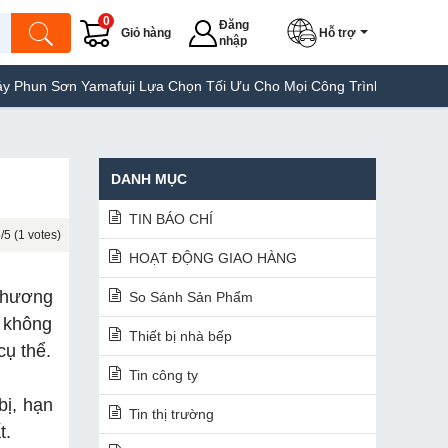
0
Đăng
Giỏ hàng
Hỗ trợ
nhập
Yamafuji Lựa Chọn Tối Ưu Cho Mọi Công Trình
Máy Hàn Túi Yama
DANH MỤC
TIN BÁO CHÍ
/5 (1 votes)
HOẠT ĐỘNG GIAO HÀNG
 phương
So Sánh Sản Phẩm
g không
Thiết bị nhà bếp
cụ thể.
Tin công ty
bị, hạn
Tin thị trường
t.