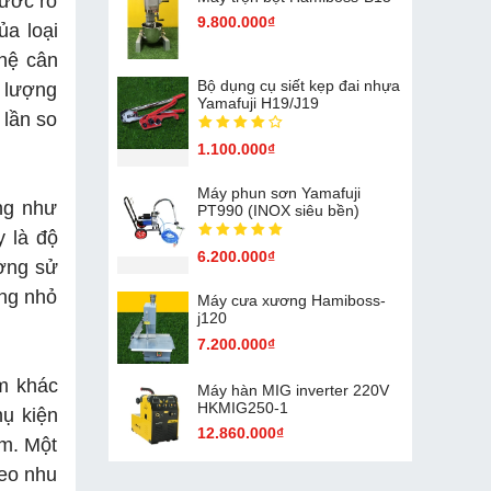
hước rõ
9.800.000₫
ủa loại
ghệ cân
Bộ dụng cụ siết kẹp đai nhựa
i lượng
Yamafuji H19/J19
 lần so
1.100.000₫
Máy phun sơn Yamafuji
ãng như
PT990 (INOX siêu bền)
 là độ
6.200.000₫
ường sử
ống nhỏ
Máy cưa xương Hamiboss-
j120
7.200.000₫
ẩm khác
Máy hàn MIG inverter 220V
HKMIG250-1
hụ kiện
12.860.000₫
ẩm. Một
heo nhu