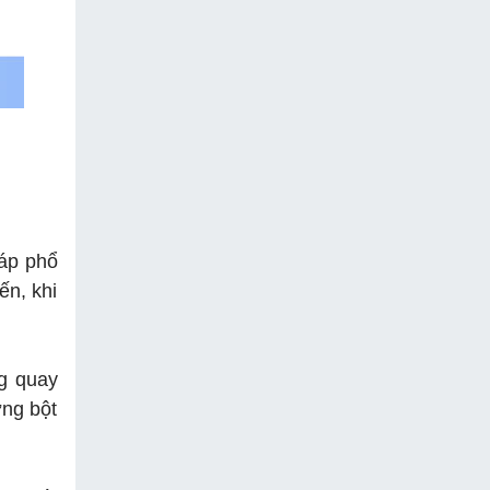
háp phổ
ến, khi
g quay
ợng bột