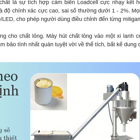
hất là sự tích hợp cảm biến Loadcell cực nhạy kết h
là độ chính xác cực cao, sai số thường dưới 1 - 2%. Mọ
D/LED, cho phép người dùng điều chỉnh đến từng miliga
g cho chất lỏng. Máy hút chất lỏng vào một xi lanh c
m bảo tính nhất quán tuyệt vời về thể tích, bất kể dung 