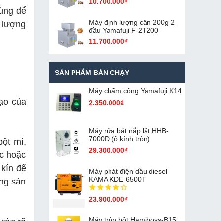
10.700.000₫
dùng để
Máy định lượng cân 200g 2
u lượng
đầu Yamafuji F-2T200
11.700.000₫
SẢN PHẨM BÁN CHẠY
Máy chấm cô​ng Yamafuji K14
tạo của
2.350.000₫
Máy rửa bát nắp lật HHB-
7000D (ô kính tròn)
bột mì,
29.300.000₫
ục hoặc
 kín để
Máy phát điện dầu diesel
KAMA KDE-6500T
ợng sản
23.900.000₫
Máy trộn bột Hamiboss-B15