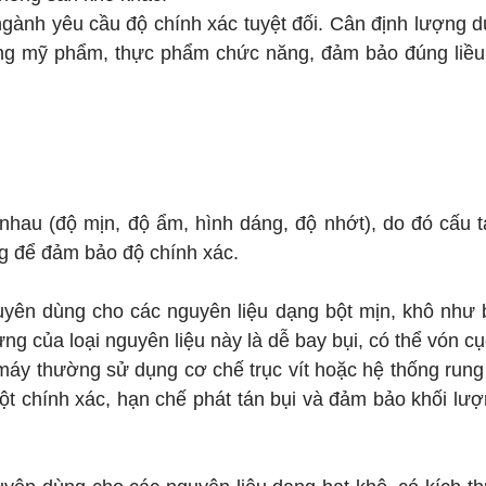
gành yêu cầu độ chính xác tuyệt đối. Cân định lượng 
 uống mỹ phẩm, thực phẩm chức năng, đảm bảo đúng liề
c nhau (độ mịn, độ ẩm, hình dáng, độ nhớt), do đó cấu 
g để đảm bảo độ chính xác.
yên dùng cho các nguyên liệu dạng bột mịn, khô như 
ưng của loại nguyên liệu này là dễ bay bụi, có thể vón c
 máy thường sử dụng cơ chế trục vít hoặc hệ thống rung
 bột chính xác, hạn chế phát tán bụi và đảm bảo khối lư