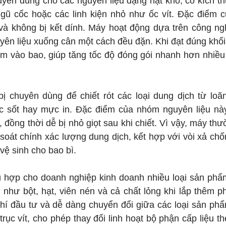
yên dùng cho các nguyên liệu dạng hạt khô, có kích t
gũ cốc hoặc các linh kiện nhỏ như ốc vít. Đặc điểm c
 và không bị kết dính. Máy hoạt động dựa trên công n
yên liệu xuống cân một cách đều đặn. Khi đạt đúng khố
m vào bao, giúp tăng tốc độ đóng gói nhanh hơn nhiều
 bị chuyên dùng để chiết rót các loại dung dịch từ lo
 sốt hay mực in. Đặc điểm của nhóm nguyên liệu này
, đồng thời dễ bị nhỏ giọt sau khi chiết. Vì vậy, máy th
oát chính xác lượng dung dịch, kết hợp với vòi xả ch
vệ sinh cho bao bì.
hù hợp cho doanh nghiệp kinh doanh nhiều loại sản ph
như bột, hạt, viên nén và cả chất lỏng khi lắp thêm p
phí đầu tư và dễ dàng chuyển đổi giữa các loại sản ph
ục vít, cho phép thay đổi linh hoạt bộ phận cấp liệu t