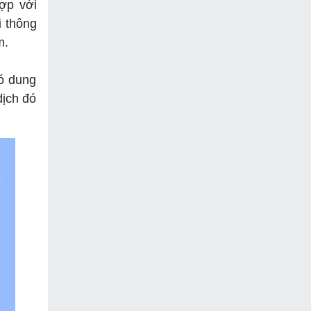
ợp với
i thông
m.
ó dung
dịch đó