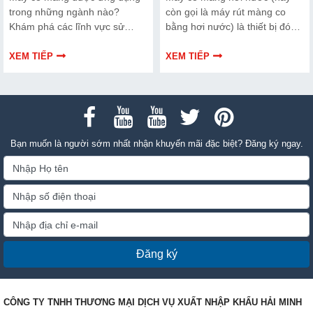
trong những ngành nào?
còn gọi là máy rút màng co
Khám phá các lĩnh vực sử
bằng hơi nước) là thiết bị đóng
dụng máy co màng phổ biến
gói chuyên dụng, sử dụng áp
hiện nay và cách lựa chọn thiết
suất và nhiệt lượng từ hơi
XEM TIẾP
XEM TIẾP
bị phù hợp với từng ngành sản
nước nóng bão hòa để làm
xuất.
nóng chảy đều và thu nhỏ lớp
màng nhựa (như PVC, PET,
POF) bọc xung quanh sản
phẩm
Bạn muốn là người sớm nhất nhận khuyến mãi đặc biệt? Đăng ký ngay.
Đăng ký
CÔNG TY TNHH THƯƠNG MẠI DỊCH VỤ XUẤT NHẬP KHẨU HẢI MINH