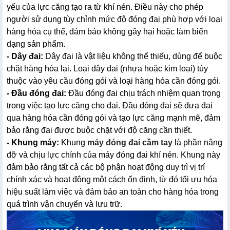
yếu của lực căng tạo ra từ khí nén. Điều này cho phép 
người sử dụng tùy chỉnh mức độ đóng đai phù hợp với loại 
hàng hóa cụ thể, đảm bảo không gây hại hoặc làm biến 
dạng sản phẩm.
- Dây đai:
 Dây đai là vật liệu không thể thiếu, dùng để buộc 
chặt hàng hóa lại. Loại dây đai (nhựa hoặc kim loại) tùy 
thuộc vào yêu cầu đóng gói và loại hàng hóa cần đóng gói.
- Đầu đóng đai:
 Đầu đóng đai chịu trách nhiệm quan trọng 
trong việc tạo lực căng cho đai. Đầu đóng đai sẽ đưa đai 
qua hàng hóa cần đóng gói và tạo lực căng mạnh mẽ, đảm 
bảo rằng đai được buộc chặt với độ căng cần thiết.
- Khung máy:
 Khung 
máy đóng đai cầm tay
 là phần nâng 
đỡ và chịu lực chính của máy đóng đai khí nén. Khung này 
đảm bảo rằng tất cả các bộ phận hoạt động duy trì vị trí 
chính xác và hoạt động một cách ổn định, từ đó tối ưu hóa 
hiệu suất làm việc và đảm bảo an toàn cho hàng hóa trong 
quá trình vận chuyển và lưu trữ. 