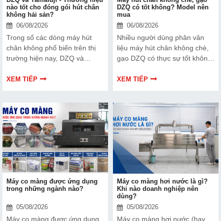
nào tốt cho đóng gói hút chân
DZQ có tốt không? Model nên
không hải sản?
mua
06/08/2026
06/08/2026
Trong số các dòng máy hút
Nhiều người dùng phân vân
chân không phổ biến trên thị
liệu máy hút chân không chè,
trường hiện nay, DZQ và
gạo DZQ có thực sự tốt không
Yamafuji là hai cái tên được
và đâu là những model đáng
nhiều người quan tâm. Vậy
đầu tư hiện nay? cùng Hải
XEM TIẾP
XEM TIẾP
thương hiệu nào phù hợp hơn
Minh tìm hiểu chi tiết qua bài
cho nhu cầu đóng gói hút chân
viết dưới đây.
không hải sản? Cùng Hải Minh
phân tích chi tiết trong bài viết
này nhé!
Máy co màng được ứng dụng
Máy co màng hơi nước là gì?
trong những ngành nào?
Khi nào doanh nghiệp nên
dùng?
05/08/2026
05/08/2026
Máy co màng được ứng dụng
Máy co màng hơi nước (hay