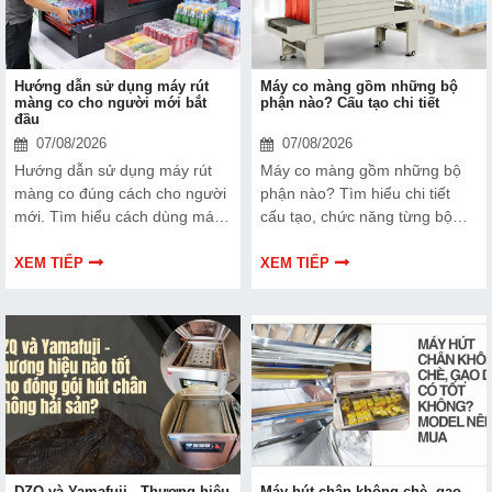
Hướng dẫn sử dụng máy rút
Máy co màng gồm những bộ
màng co cho người mới bắt
phận nào? Cấu tạo chi tiết
đầu
07/08/2026
07/08/2026
Hướng dẫn sử dụng máy rút
Máy co màng gồm những bộ
màng co đúng cách cho người
phận nào? Tìm hiểu chi tiết
mới. Tìm hiểu cách dùng máy
cấu tạo, chức năng từng bộ
co màng, các bước vận hành,
phận và cách vận hành máy co
lưu ý an toàn và hạn chế lỗi khi
màng đúng kỹ thuật để đạt
XEM TIẾP
XEM TIẾP
sử dụng.
hiệu quả đóng gói cao.
DZQ và Yamafuji - Thương hiệu
Máy hút chân không chè, gạo