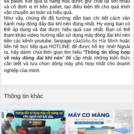
và pallet. Kết quả là hàng hóa được giữ chặt lại với nhau 
và cố định vị trí trên pallet, tạo điều kiện tốt cho quá trình 
vận chuyển an toàn và hiệu quả.
Như vậy, chúng tôi đã hướng dẫn bạn chi tiết cách vận 
hành máy đóng dây đai khí nén đúng nhất. Hy vọng bạn có 
thể áp dụng và đạt được hiệu quả cao nhất. Bạn có thể 
tham khảo video hướng dẫn sử dụng máy đóng đai khí nén 
trên các kênh youtube, fanpage của
Siêu thị Hải Minh
 hoặc 
liên hệ trực tiếp qua HOTLINE để được hỗ trợ nhé! Ngoài 
ra, hãy dành chút thời gian tìm hiểu “
Thông tin tổng hợp 
về máy đóng đai khí nén
” để cập nhật những kiến thức 
cần biết và lựa chọn dòng máy phù hợp nhất cho doanh 
nghiệp của mình. 
Thông tin khác