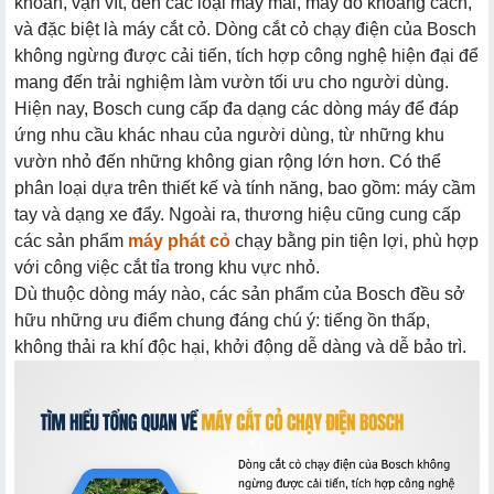
khoan, vặn vít, đến các loại máy mài, máy đo khoảng cách,
và đặc biệt là máy cắt cỏ. Dòng cắt cỏ chạy điện của Bosch
không ngừng được cải tiến, tích hợp công nghệ hiện đại để
mang đến trải nghiệm làm vườn tối ưu cho người dùng.
Hiện nay, Bosch cung cấp đa dạng các dòng máy để đáp
ứng nhu cầu khác nhau của người dùng, từ những khu
vườn nhỏ đến những không gian rộng lớn hơn. Có thể
phân loại dựa trên thiết kế và tính năng, bao gồm: máy cầm
tay và dạng xe đẩy. Ngoài ra, thương hiệu cũng cung cấp
các sản phẩm
máy phát cỏ
chạy bằng pin tiện lợi, phù hợp
với công việc cắt tỉa trong khu vực nhỏ.
Dù thuộc dòng máy nào, các sản phẩm của Bosch đều sở
hữu những ưu điểm chung đáng chú ý: tiếng ồn thấp,
không thải ra khí độc hại, khởi động dễ dàng và dễ bảo trì.