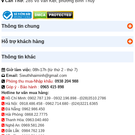
Cần Thơ:
285 Võ Văn Kiệt, phường Bình Thủy
Thông tin chung
Hỗ trợ khách hàng
Thông tin khác
Giờ làm việc:
08h-17h (từ thứ 2 - thứ 7)
Email:
Sieuthihaiminh@gmail.com
Phòng thu mua-Nhập khẩu:
0938 204 988
Góp ý - Bảo hành :
0965 415 898
Hotline tư vấn mua hàng:
Hồ Chí Minh:
0902.787.139
-
0932.196.898
-
(028)3510.2786
Hà Nội:
0918.486.458
-
0962.714.680
-
(024)3221.6365
Đà Nẵng:
0962.986.450
Hải Phòng:
0868.22.7775
Thanh Hóa:
0963.040.460
Nghệ An:
0969.581.266
Đắk Lắk:
0984.762.139