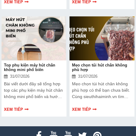
cùng tìm hiểu để đưa ra quyết
Bài viết dưới đây sẽ giúp bạn
XEM TIẾP
XEM TIẾP
định phù hợp với tình trạng
hiểu rõ hơn về dây hàn nhiệt
thiết bị và ngân sách của bạn.
và cách lựa chọn phù hợp.
Top phụ kiện máy hút chân
Mẹo chọn túi hút chân không
không mini phổ biến
phù hợp
31/07/2026
31/07/2026
Bài viết dưới đây sẽ tổng hợp
Mẹo chọn túi hút chân không
top các phụ kiện máy hút chân
phù hợp có thể bạn chưa biết.
không mini phổ biến và hướng
Cùng sieuthihaiminh.vn tìm
dẫn bạn cách bảo trì, thay thế
hiểu chi tiết cách lựa chọn qua
chuẩn kỹ thuật ngay tại nhà.
thông tin bài viết dưới đây nhé!
XEM TIẾP
XEM TIẾP