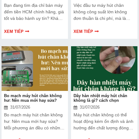
Bạn đang tìm địa chỉ bán máy
Việc đầu tư máy hút chân
đếm tiền HCM chính hãng, giá
không công suất lớn không
tốt và bảo hành uy tín? Khám
đơn thuần là chi phí, mà là
phá ngay Top 3 đơn vị được
cách bạn bảo vệ chất lượng
nhiều doanh nghiệp, cửa hàng
sản phẩm và nâng cao vị thế
XEM TIẾP
XEM TIẾP
và ngân hàng tin tưởng lựa
thương hiệu trên thị trường.
chọn.
Tìm hiểu ngay về ưu nhược
điểm của thiết bị này để có
thêm thông tin và giúp bạn đưa
ra lựa chọn phù hợp, hiệu quả
hơn nhé!
Bo mạch máy hút chân không
Dây hàn nhiệt máy hút chân
hư: Nên mua mới hay sửa?
không là gì? cách chọn
31/07/2026
31/07/2026
Bo mạch máy hút chân không
Máy hút chân không có thể
hư: Nên mua mới hay sửa?
hoạt động kém ổn định và ảnh
Mỗi phương án đều có những
hưởng đến chất lượng đóng
ưu và nhược điểm riêng. Hãy
gói nếu dây hàn nhiệt gặp lỗi.