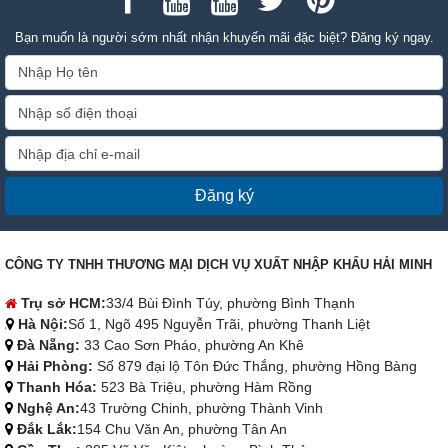
Bạn muốn là người sớm nhất nhận khuyến mãi đặc biệt? Đăng ký ngay.
Đăng ký
CÔNG TY TNHH THƯƠNG MẠI DỊCH VỤ XUẤT NHẬP KHẨU HẢI MINH
Trụ sở HCM:
33/4 Bùi Đình Túy, phường Bình Thạnh
Hà Nội:
Số 1, Ngõ 495 Nguyễn Trãi, phường Thanh Liệt
Đà Nẵng:
33 Cao Sơn Pháo, phường An Khê
Hải Phòng:
Số 879 đại lộ Tôn Đức Thắng, phường Hồng Bàng
Thanh Hóa:
523 Bà Triệu, phường Hàm Rồng
Nghệ An:
43 Trường Chinh, phường Thành Vinh
Đắk Lắk:
154 Chu Văn An, phường Tân An