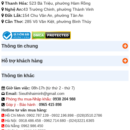
Thanh Hóa:
523 Bà Triệu, phường Hàm Rồng
Nghệ An:
43 Trường Chinh, phường Thành Vinh
Đắk Lắk:
154 Chu Văn An, phường Tân An
Cần Thơ:
285 Võ Văn Kiệt, phường Bình Thủy
Thông tin chung
Hỗ trợ khách hàng
Thông tin khác
Giờ làm việc:
08h-17h (từ thứ 2 - thứ 7)
Email:
Sieuthihaiminh@gmail.com
Phòng thu mua-Nhập khẩu:
0938 204 988
Góp ý - Bảo hành :
0965 415 898
Hotline tư vấn mua hàng:
Hồ Chí Minh:
0902.787.139
-
0932.196.898
-
(028)3510.2786
Hà Nội:
0918.486.458
-
0962.714.680
-
(024)3221.6365
Đà Nẵng:
0962.986.450