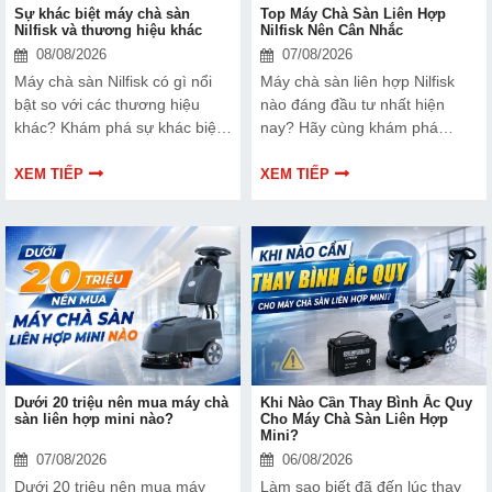
Sự khác biệt máy chà sàn
Top Máy Chà Sàn Liên Hợp
Nilfisk và thương hiệu khác
Nilfisk Nên Cân Nhắc
08/08/2026
07/08/2026
Máy chà sàn Nilfisk có gì nổi
Máy chà sàn liên hợp Nilfisk
bật so với các thương hiệu
nào đáng đầu tư nhất hiện
khác? Khám phá sự khác biệt
nay? Hãy cùng khám phá
về hiệu suất, độ bền, công
những model nổi bật trong bài
nghệ, khả năng vận hành và
viết dưới đây.
XEM TIẾP
XEM TIẾP
chi phí đầu tư trước khi lựa
chọn.
Dưới 20 triệu nên mua máy chà
Khi Nào Cần Thay Bình Ắc Quy
sàn liên hợp mini nào?
Cho Máy Chà Sàn Liên Hợp
Mini?
07/08/2026
06/08/2026
Dưới 20 triệu nên mua máy
Làm sao biết đã đến lúc thay