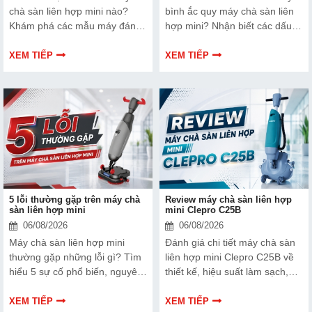
chà sàn liên hợp mini nào?
bình ắc quy máy chà sàn liên
Khám phá các mẫu máy đáng
hợp mini? Nhận biết các dấu
mua, tính năng, hiệu suất và
hiệu, nguyên nhân chai pin và
gợi ý lựa chọn phù hợp từng
thời điểm thay thế để đảm bảo
XEM TIẾP
XEM TIẾP
nhu cầu.
máy hoạt động ổn định.
5 lỗi thường gặp trên máy chà
Review máy chà sàn liên hợp
sàn liên hợp mini
mini Clepro C25B
06/08/2026
06/08/2026
Máy chà sàn liên hợp mini
Đánh giá chi tiết máy chà sàn
thường gặp những lỗi gì? Tìm
liên hợp mini Clepro C25B về
hiểu 5 sự cố phổ biến, nguyên
thiết kế, hiệu suất làm sạch,
nhân, cách khắc phục nhanh
khả năng vận hành, ưu nhược
và mẹo sử dụng giúp máy vận
điểm và đối tượng phù hợp để
XEM TIẾP
XEM TIẾP