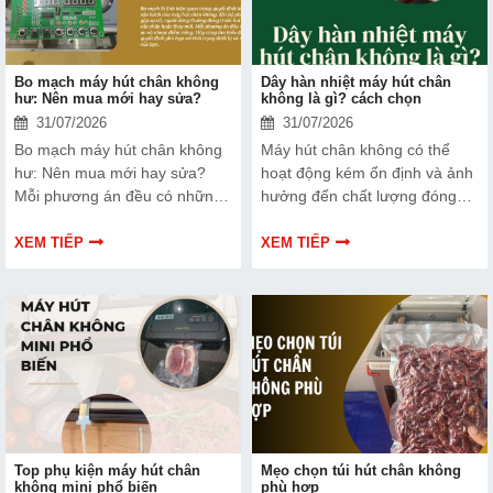
Bo mạch máy hút chân không
Dây hàn nhiệt máy hút chân
hư: Nên mua mới hay sửa?
không là gì? cách chọn
31/07/2026
31/07/2026
Bo mạch máy hút chân không
Máy hút chân không có thể
hư: Nên mua mới hay sửa?
hoạt động kém ổn định và ảnh
Mỗi phương án đều có những
hưởng đến chất lượng đóng
ưu và nhược điểm riêng. Hãy
gói nếu dây hàn nhiệt gặp lỗi.
cùng tìm hiểu để đưa ra quyết
Bài viết dưới đây sẽ giúp bạn
XEM TIẾP
XEM TIẾP
định phù hợp với tình trạng
hiểu rõ hơn về dây hàn nhiệt
thiết bị và ngân sách của bạn.
và cách lựa chọn phù hợp.
Top phụ kiện máy hút chân
Mẹo chọn túi hút chân không
không mini phổ biến
phù hợp