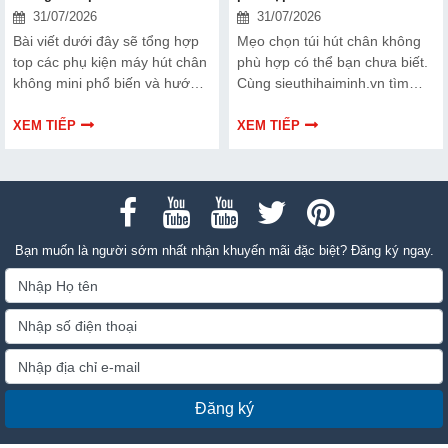
31/07/2026
31/07/2026
Bài viết dưới đây sẽ tổng hợp
Mẹo chọn túi hút chân không
top các phụ kiện máy hút chân
phù hợp có thể bạn chưa biết.
không mini phổ biến và hướng
Cùng sieuthihaiminh.vn tìm
dẫn bạn cách bảo trì, thay thế
hiểu chi tiết cách lựa chọn qua
chuẩn kỹ thuật ngay tại nhà.
thông tin bài viết dưới đây nhé!
XEM TIẾP
XEM TIẾP
Bạn muốn là người sớm nhất nhận khuyến mãi đặc biệt? Đăng ký ngay.
Đăng ký