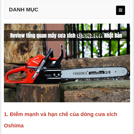
DANH MỤC
1.1 Điểm mạnh
1.2 Hạn chế
2.1 Máy cưa xích Oshima 5900
2.2 May cua xich Oshima 688
2.3 Máy cưa Oshima CMI 40
2.4 Cưa xích Oshima OS 25
1. Điểm mạnh và hạn chế của dòng cưa xích
Oshima