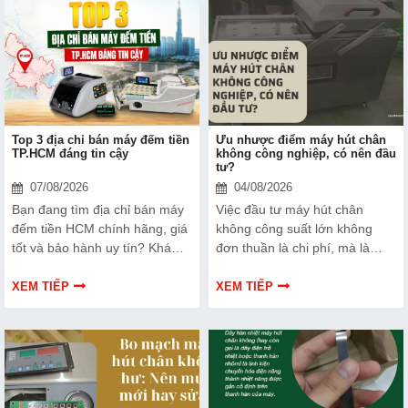
Top 3 địa chỉ bán máy đếm tiền
Ưu nhược điểm máy hút chân
TP.HCM đáng tin cậy
không công nghiệp, có nên đầu
tư?
07/08/2026
04/08/2026
Bạn đang tìm địa chỉ bán máy
Việc đầu tư máy hút chân
đếm tiền HCM chính hãng, giá
không công suất lớn không
tốt và bảo hành uy tín? Khám
đơn thuần là chi phí, mà là
phá ngay Top 3 đơn vị được
cách bạn bảo vệ chất lượng
nhiều doanh nghiệp, cửa hàng
sản phẩm và nâng cao vị thế
XEM TIẾP
XEM TIẾP
và ngân hàng tin tưởng lựa
thương hiệu trên thị trường.
chọn.
Tìm hiểu ngay về ưu nhược
điểm của thiết bị này để có
thêm thông tin và giúp bạn đưa
ra lựa chọn phù hợp, hiệu quả
hơn nhé!