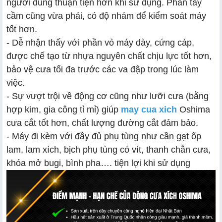
người dùng thuận tiện hơn khi sử dụng. Phần tay
cầm cũng vừa phải, có độ nhám để kiểm soát máy
tốt hơn.
- Dễ nhận thấy với phần vỏ máy dày, cứng cáp,
được chế tạo từ nhựa nguyên chất chịu lực tốt hơn,
bảo vệ cưa tối đa trước các va đập trong lúc làm
việc.
- Sự vượt trội về động cơ cũng như lưỡi cưa (bằng
hợp kim, gia công tỉ mỉ) giúp
may cua xich
Oshima
cưa cắt tốt hơn, chất lượng đường cắt đảm bảo.
- Máy đi kèm với đầy đủ phụ tùng như cần gạt ốp
lam, lam xích, bịch phụ tùng có vít, thanh chắn cưa,
khóa mở bugi, bình pha…. tiện lợi khi sử dụng