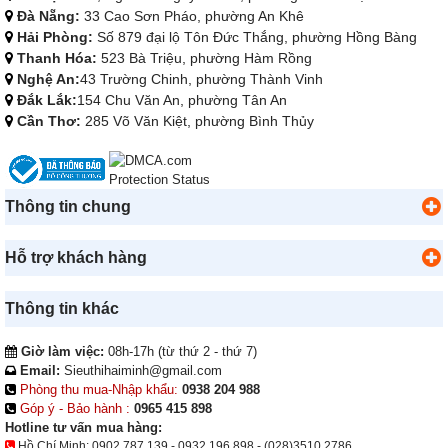
Đà Nẵng:
33 Cao Sơn Pháo, phường An Khê
Hải Phòng:
Số 879 đại lộ Tôn Đức Thắng, phường Hồng Bàng
Thanh Hóa:
523 Bà Triệu, phường Hàm Rồng
Nghệ An:
43 Trường Chinh, phường Thành Vinh
Đắk Lắk:
154 Chu Văn An, phường Tân An
Cần Thơ:
285 Võ Văn Kiệt, phường Bình Thủy
Thông tin chung
Hỗ trợ khách hàng
Thông tin khác
Giờ làm việc:
08h-17h (từ thứ 2 - thứ 7)
Email:
Sieuthihaiminh@gmail.com
Phòng thu mua-Nhập khẩu:
0938 204 988
Góp ý - Bảo hành :
0965 415 898
Hotline tư vấn mua hàng:
Hồ Chí Minh:
0902.787.139
-
0932.196.898
-
(028)3510.2786