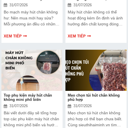
31/07/2026
31/07/2026
Bo mạch máy hút chân không
Máy hút chân không có thể
hư: Nên mua mới hay sửa?
hoạt động kém ổn định và ảnh
Mỗi phương án đều có những
hưởng đến chất lượng đóng
ưu và nhược điểm riêng. Hãy
gói nếu dây hàn nhiệt gặp lỗi.
cùng tìm hiểu để đưa ra quyết
Bài viết dưới đây sẽ giúp bạn
XEM TIẾP
XEM TIẾP
định phù hợp với tình trạng
hiểu rõ hơn về dây hàn nhiệt
thiết bị và ngân sách của bạn.
và cách lựa chọn phù hợp.
Top phụ kiện máy hút chân
Mẹo chọn túi hút chân không
không mini phổ biến
phù hợp
31/07/2026
31/07/2026
Bài viết dưới đây sẽ tổng hợp
Mẹo chọn túi hút chân không
top các phụ kiện máy hút chân
phù hợp có thể bạn chưa biết.
không mini phổ biến và hướng
Cùng sieuthihaiminh.vn tìm