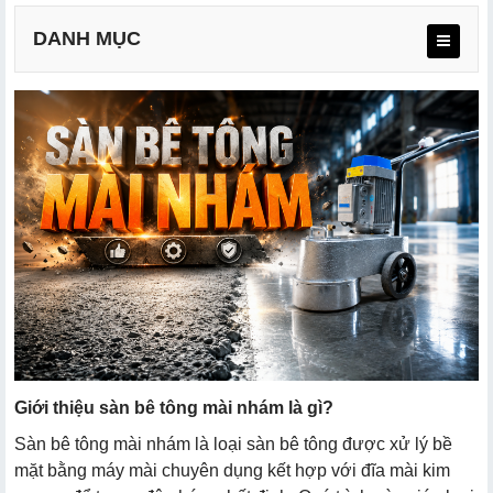
DANH MỤC
Ưu điểm nổi bật
Nhược điểm
Quy trình thực hiện sàn bê tông mài nhám đúng kỹ
thuật
Bước 1: Khảo sát bề mặt
Bước 2: Tiến hành mài thô bề mặt
Bước 3: Xử lý khuyết điểm và tăng cứng bê tông
Giới thiệu sàn bê tông mài nhám là gì?
Bước 4: Mài hoàn thiện tạo độ nhám theo yêu cầu
Sàn bê tông mài nhám là loại sàn bê tông được xử lý bề
mặt bằng máy mài chuyên dụng kết hợp với đĩa mài kim
Bước 5: Vệ sinh và nghiệm thu công trình