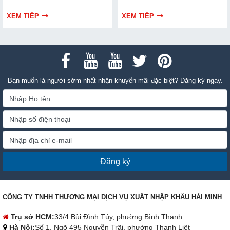
dẫn bạn cách bảo trì, thay thế
hiểu chi tiết cách lựa chọn qua
chuẩn kỹ thuật ngay tại nhà.
thông tin bài viết dưới đây nhé!
XEM TIẾP
XEM TIẾP
Bạn muốn là người sớm nhất nhận khuyến mãi đặc biệt? Đăng ký ngay.
Đăng ký
CÔNG TY TNHH THƯƠNG MẠI DỊCH VỤ XUẤT NHẬP KHẨU HẢI MINH
Trụ sở HCM:
33/4 Bùi Đình Túy, phường Bình Thạnh
Hà Nội:
Số 1, Ngõ 495 Nguyễn Trãi, phường Thanh Liệt