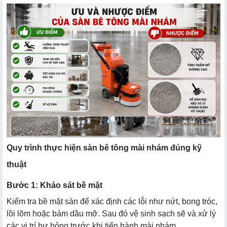
Quy trình thực hiện sàn bê tông mài nhám đúng kỹ
thuật
Bước 1: Khảo sát bề mặt
Kiểm tra bề mặt sàn để xác định các lỗi như nứt, bong tróc,
lồi lõm hoặc bám dầu mỡ. Sau đó vệ sinh sạch sẽ và xử lý
các vị trí hư hỏng trước khi tiến hành mài nhám.