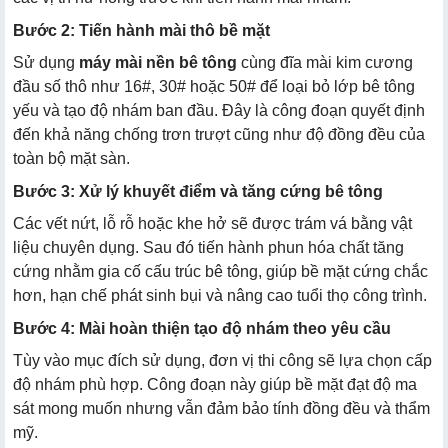
Bước 2: Tiến hành mài thô bề mặt
Sử dụng
máy mài nền bê tông
cùng đĩa mài kim cương
đầu số thô như 16#, 30# hoặc 50# để loại bỏ lớp bê tông
yếu và tạo độ nhám ban đầu. Đây là công đoạn quyết định
đến khả năng chống trơn trượt cũng như độ đồng đều của
toàn bộ mặt sàn.
Bước 3: Xử lý khuyết điểm và tăng cứng bê tông
Các vết nứt, lỗ rỗ hoặc khe hở sẽ được trám vá bằng vật
liệu chuyên dụng. Sau đó tiến hành phun hóa chất tăng
cứng nhằm gia cố cấu trúc bê tông, giúp bề mặt cứng chắc
hơn, hạn chế phát sinh bụi và nâng cao tuổi thọ công trình.
Bước 4: Mài hoàn thiện tạo độ nhám theo yêu cầu
Tùy vào mục đích sử dụng, đơn vị thi công sẽ lựa chọn cấp
độ nhám phù hợp. Công đoạn này giúp bề mặt đạt độ ma
sát mong muốn nhưng vẫn đảm bảo tính đồng đều và thẩm
mỹ.