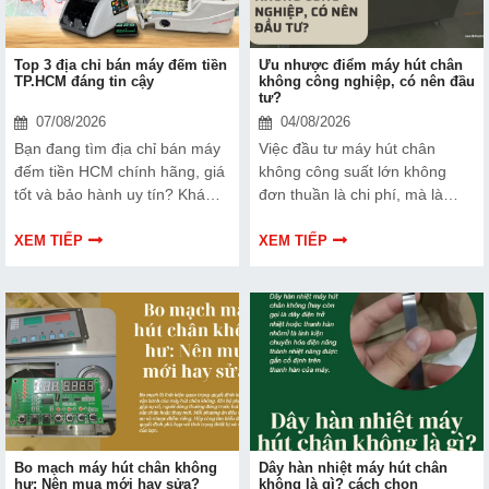
Top 3 địa chỉ bán máy đếm tiền
Ưu nhược điểm máy hút chân
TP.HCM đáng tin cậy
không công nghiệp, có nên đầu
tư?
07/08/2026
04/08/2026
Bạn đang tìm địa chỉ bán máy
Việc đầu tư máy hút chân
đếm tiền HCM chính hãng, giá
không công suất lớn không
tốt và bảo hành uy tín? Khám
đơn thuần là chi phí, mà là
phá ngay Top 3 đơn vị được
cách bạn bảo vệ chất lượng
nhiều doanh nghiệp, cửa hàng
sản phẩm và nâng cao vị thế
XEM TIẾP
XEM TIẾP
và ngân hàng tin tưởng lựa
thương hiệu trên thị trường.
chọn.
Tìm hiểu ngay về ưu nhược
điểm của thiết bị này để có
thêm thông tin và giúp bạn đưa
ra lựa chọn phù hợp, hiệu quả
hơn nhé!
Bo mạch máy hút chân không
Dây hàn nhiệt máy hút chân
hư: Nên mua mới hay sửa?
không là gì? cách chọn