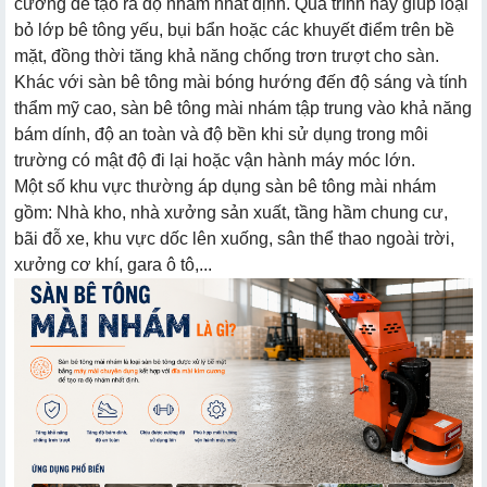
cương để tạo ra độ nhám nhất định. Quá trình này giúp loại
bỏ lớp bê tông yếu, bụi bẩn hoặc các khuyết điểm trên bề
mặt, đồng thời tăng khả năng chống trơn trượt cho sàn.
Khác với sàn bê tông mài bóng hướng đến độ sáng và tính
thẩm mỹ cao, sàn bê tông mài nhám tập trung vào khả năng
bám dính, độ an toàn và độ bền khi sử dụng trong môi
trường có mật độ đi lại hoặc vận hành máy móc lớn.
Một số khu vực thường áp dụng sàn bê tông mài nhám
gồm: Nhà kho, nhà xưởng sản xuất, tầng hầm chung cư,
bãi đỗ xe, khu vực dốc lên xuống, sân thể thao ngoài trời,
xưởng cơ khí, gara ô tô,...