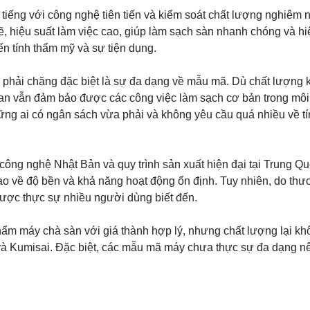
tiếng với công nghệ tiên tiến và kiểm soát chất lượng nghiêm n
hiệu suất làm việc cao, giúp làm sạch sàn nhanh chóng và hi
ến tính thẩm mỹ và sự tiện dụng.
 phải chăng đặc biệt là sự đa dạng về mẫu mã. Dù chất lượng
n vẫn đảm bảo được các công việc làm sạch cơ bản trong môi
hững ai có ngân sách vừa phải và không yêu cầu quá nhiều về t
ng nghệ Nhật Bản và quy trình sản xuất hiện đại tại Trung Qu
 về độ bền và khả năng hoạt động ổn định. Tuy nhiên, do th
được thực sự nhiều người dùng biết đến.
ẩm máy chà sàn với giá thành hợp lý, nhưng chất lượng lại kh
và Kumisai. Đặc biệt, các mẫu mã máy chưa thực sự đa dạng nê