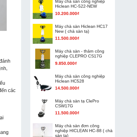
Máy chà sàn công nghiệp
Hiclean HC-522-NEW
10.200.000₫
Máy chà sàn Hiclean HC17
New ( chà sàn tạ)
11.500.000₫
Máy chà sàn - thảm công
nghiệp CLEPRO CS17G
 đánh
9.850.000₫
ịnh,
Máy chà sàn công nghiệp
Hiclean HC528
iểu
14.500.000₫
đến các
Máy chà sàn tạ ClePro
CSW17G
11.500.000₫
ại
Máy chà sàn đơn công
nghiệp HICLEAN HC-88 ( chà
mang
sàn tạ)