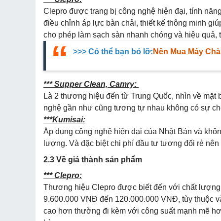
Clepro được trang bị công nghệ hiện đại, tính nă
điều chỉnh áp lực bàn chải, thiết kế thông minh g
cho phép làm sạch sàn nhanh chóng và hiệu quả, ti
>>> Có thể bạn bỏ lỡ:
Nên Mua Máy Chà 
*** Supper Clean, Camry:
Là 2 thương hiệu đến từ Trung Quốc, nhìn về mặt
nghệ gần như cũng tương tự nhau không có sự chê
***Kumisai:
Áp dụng công nghệ hiện đại của Nhật Bản và khôn
lượng. Và đặc biệt chi phí đầu tư tương đối rẻ nê
2.3 Về giá thành sản phẩm
*** Clepro:
Thương hiệu Clepro được biết đến với chất lượng
9.600.000 VNĐ đến 120.000.000 VNĐ, tùy thuộc v
cao hơn thường đi kèm với công suất mạnh mẽ hơn,