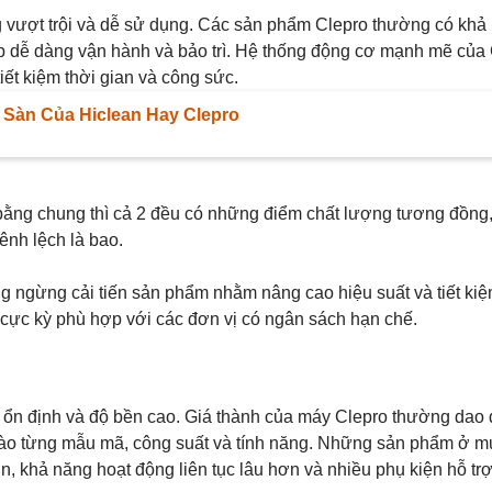
ng vượt trội và dễ sử dụng. Các sản phẩm Clepro thường có khả
iúp dễ dàng vận hành và bảo trì. Hệ thống động cơ mạnh mẽ của
ết kiệm thời gian và công sức.
Sàn Của Hiclean Hay Clepro
 bằng chung thì cả 2 đều có những điểm chất lượng tương đồng
nh lệch là bao.
g ngừng cải tiến sản phẩm nhằm nâng cao hiệu suất và tiết ki
n cực kỳ phù hợp với các đơn vị có ngân sách hạn chế.
 ổn định và độ bền cao. Giá thành của máy Clepro thường dao 
ào từng mẫu mã, công suất và tính năng. Những sản phẩm ở m
 khả năng hoạt động liên tục lâu hơn và nhiều phụ kiện hỗ trợ