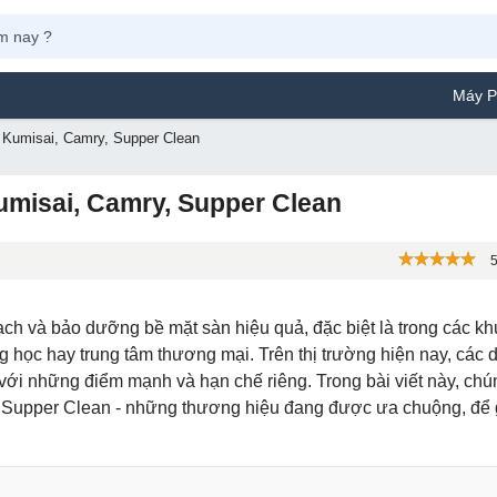
Máy Phun Sơn Yamaf
Kumisai, Camry, Supper Clean
misai, Camry, Supper Clean
5
sạch và bảo dưỡng bề mặt sàn hiệu quả, đặc biệt là trong các k
g học hay trung tâm thương mại. Trên thị trường hiện nay, các 
ới những điểm mạnh và hạn chế riêng. Trong bài viết này, chún
, Supper Clean - những thương hiệu đang được ưa chuộng, để 