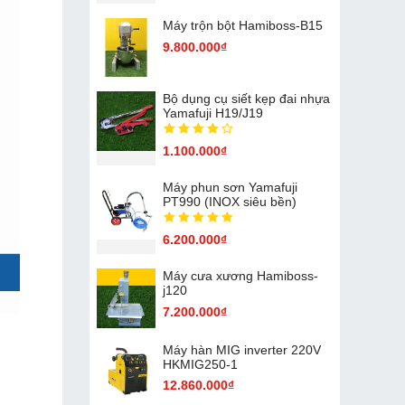
Máy trộn bột Hamiboss-B15
9.800.000₫
Bộ dụng cụ siết kẹp đai nhựa
Yamafuji H19/J19
1.100.000₫
Máy phun sơn Yamafuji
PT990 (INOX siêu bền)
6.200.000₫
Máy cưa xương Hamiboss-
j120
7.200.000₫
Máy hàn MIG inverter 220V
HKMIG250-1
12.860.000₫