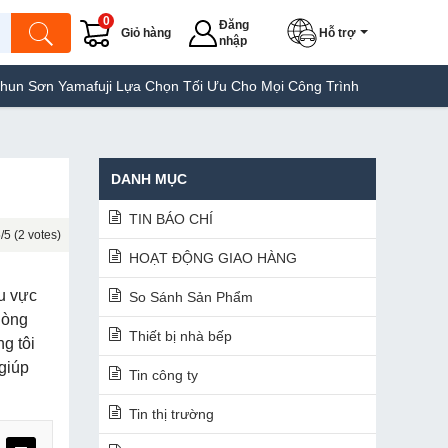
0
Đăng
Giỏ hàng
Hỗ trợ
nhập
uji Lựa Chọn Tối Ưu Cho Mọi Công Trình
Máy Hàn Túi Yamafuji L
DANH MỤC
TIN BÁO CHÍ
/5 (2 votes)
HOẠT ĐỘNG GIAO HÀNG
hu vực
So Sánh Sản Phẩm
dòng
Thiết bị nhà bếp
g tôi
giúp
Tin công ty
Tin thị trường