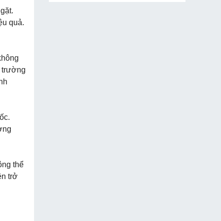
gặt.
ệu quả.
 không
 trường
ính
ốc.
ương
ông thể
n trở