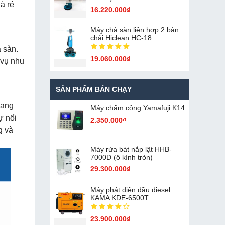
à rẻ
16.220.000₫
Máy chà sàn liên hợp 2 bàn
chải Hiclean HC-18
 sàn.
19.060.000₫
 vụ nhu
SẢN PHẨM BÁN CHẠY
dạng
Máy chấm cô​ng Yamafuji K14
ự nổi
2.350.000₫
g và
Máy rửa bát nắp lật HHB-
7000D (ô kính tròn)
29.300.000₫
Máy phát điện dầu diesel
KAMA KDE-6500T
23.900.000₫