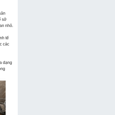
sản
ể sở
an nhỏ.
nh tế
c các
a dạng
ông