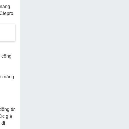
 năng
 Clepro
, công
ệm năng
động từ
ức giá
 đi