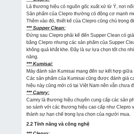
Là thương hiệu có nguồn gốc xuất xứ từ Ý, nơi nổi 
Sản phẩm của Clepro thường có động cơ mạnh mẽ, 
Thêm vào đó, thiết kế của Clepro cũng chú trọng đ
*** Supper Clean:
Đứng sau Clepro phải kể đến Supper Clean có giá
bằng Clepro nhưng các sản phẩm của Supper Clea
không quá khắt khe. Đây là sự lựa chọn tốt cho n
năng.
*** Kumisai:
Máy đánh sàn Kumisai mang đến sự kết hợp giữa cô
Các sản phẩm của Kumisai cũng được đánh giá cao
hiệu này cũng mới có tại Việt Nam nên vẫn chưa 
*** Camry:
Camry là thương hiệu chuyên cung cấp các sản ph
so sánh với các thương hiệu cao cấp như Clepro 
thành sự hạn chế trong lựa chọn của người mua.
2.2 Tính năng và công nghệ
*** Clepro: