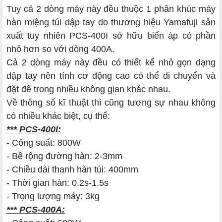
Tuy cả 2 dòng máy này đều thuộc 1 phân khúc máy
b. Hiệu suất và độ bền khi làm việc
hàn miệng túi dập tay do thương hiệu Yamafuji sản
c. Chi phí đầu tư máy ép túi nilong
xuất tuy nhiên PCS-400I sở hữu biến áp có phần
nhỏ hơn so với dòng 400A.
Cả 2 dòng máy này đều có thiết kế nhỏ gọn dạng
dập tay nên tính cơ động cao có thể di chuyển và
đặt để trong nhiều không gian khác nhau.
Về thông số kĩ thuật thì cũng tương sự nhau không
có nhiều khác biệt, cụ thể:
*** PCS-400I:
- Công suất: 800W
- Bề rộng đường hàn: 2-3mm
- Chiều dài thanh hàn túi: 400mm
- Thời gian hàn: 0.2s-1.5s
- Trọng lượng máy: 3kg
*** PCS-400A: