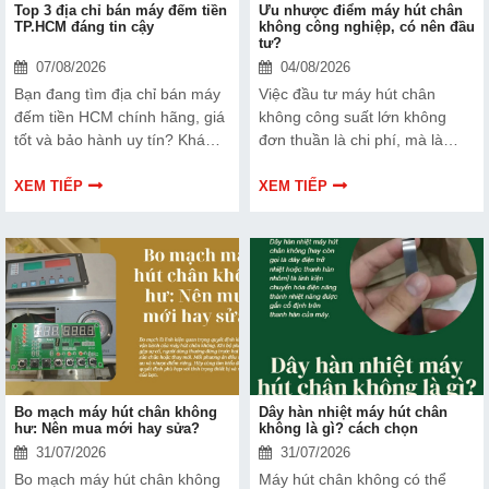
Top 3 địa chỉ bán máy đếm tiền
Ưu nhược điểm máy hút chân
TP.HCM đáng tin cậy
không công nghiệp, có nên đầu
tư?
07/08/2026
04/08/2026
Bạn đang tìm địa chỉ bán máy
Việc đầu tư máy hút chân
đếm tiền HCM chính hãng, giá
không công suất lớn không
tốt và bảo hành uy tín? Khám
đơn thuần là chi phí, mà là
phá ngay Top 3 đơn vị được
cách bạn bảo vệ chất lượng
nhiều doanh nghiệp, cửa hàng
sản phẩm và nâng cao vị thế
XEM TIẾP
XEM TIẾP
và ngân hàng tin tưởng lựa
thương hiệu trên thị trường.
chọn.
Tìm hiểu ngay về ưu nhược
điểm của thiết bị này để có
thêm thông tin và giúp bạn đưa
ra lựa chọn phù hợp, hiệu quả
hơn nhé!
Bo mạch máy hút chân không
Dây hàn nhiệt máy hút chân
hư: Nên mua mới hay sửa?
không là gì? cách chọn
31/07/2026
31/07/2026
Bo mạch máy hút chân không
Máy hút chân không có thể