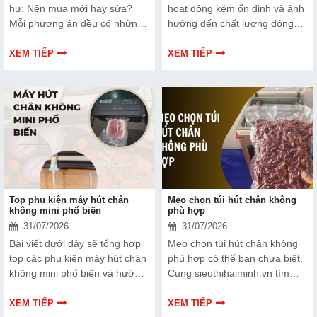
hư: Nên mua mới hay sửa?
hoạt động kém ổn định và ảnh
Mỗi phương án đều có những
hưởng đến chất lượng đóng
ưu và nhược điểm riêng. Hãy
gói nếu dây hàn nhiệt gặp lỗi.
cùng tìm hiểu để đưa ra quyết
Bài viết dưới đây sẽ giúp bạn
XEM TIẾP
XEM TIẾP
định phù hợp với tình trạng
hiểu rõ hơn về dây hàn nhiệt
thiết bị và ngân sách của bạn.
và cách lựa chọn phù hợp.
Top phụ kiện máy hút chân
Mẹo chọn túi hút chân không
không mini phổ biến
phù hợp
31/07/2026
31/07/2026
Bài viết dưới đây sẽ tổng hợp
Mẹo chọn túi hút chân không
top các phụ kiện máy hút chân
phù hợp có thể bạn chưa biết.
không mini phổ biến và hướng
Cùng sieuthihaiminh.vn tìm
dẫn bạn cách bảo trì, thay thế
hiểu chi tiết cách lựa chọn qua
chuẩn kỹ thuật ngay tại nhà.
thông tin bài viết dưới đây nhé!
XEM TIẾP
XEM TIẾP