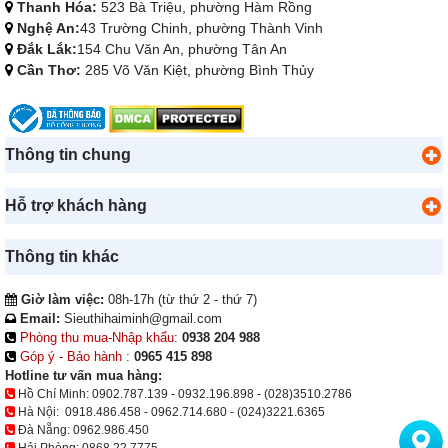
Thanh Hóa:
523 Bà Triệu, phường Hàm Rồng
Nghệ An:
43 Trường Chinh, phường Thành Vinh
Đắk Lắk:
154 Chu Văn An, phường Tân An
Cần Thơ:
285 Võ Văn Kiệt, phường Bình Thủy
Thông tin chung
Hỗ trợ khách hàng
Thông tin khác
Giờ làm việc:
08h-17h (từ thứ 2 - thứ 7)
Email:
Sieuthihaiminh@gmail.com
Phòng thu mua-Nhập khẩu:
0938 204 988
Góp ý - Bảo hành :
0965 415 898
Hotline tư vấn mua hàng:
Hồ Chí Minh:
0902.787.139
-
0932.196.898
-
(028)3510.2786
Hà Nội:
0918.486.458
-
0962.714.680
-
(024)3221.6365
Đà Nẵng:
0962.986.450