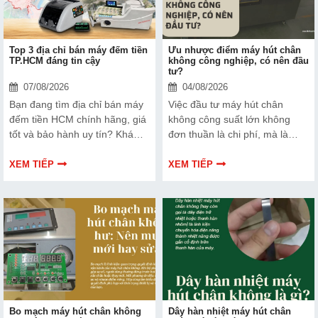
Top 3 địa chỉ bán máy đếm tiền
Ưu nhược điểm máy hút chân
TP.HCM đáng tin cậy
không công nghiệp, có nên đầu
tư?
07/08/2026
04/08/2026
Bạn đang tìm địa chỉ bán máy
Việc đầu tư máy hút chân
đếm tiền HCM chính hãng, giá
không công suất lớn không
tốt và bảo hành uy tín? Khám
đơn thuần là chi phí, mà là
phá ngay Top 3 đơn vị được
cách bạn bảo vệ chất lượng
nhiều doanh nghiệp, cửa hàng
sản phẩm và nâng cao vị thế
XEM TIẾP
XEM TIẾP
và ngân hàng tin tưởng lựa
thương hiệu trên thị trường.
chọn.
Tìm hiểu ngay về ưu nhược
điểm của thiết bị này để có
thêm thông tin và giúp bạn đưa
ra lựa chọn phù hợp, hiệu quả
hơn nhé!
Bo mạch máy hút chân không
Dây hàn nhiệt máy hút chân