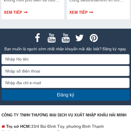
dẫn bạn cách bảo trì, thay thế
hiểu chi tiết cách lựa chọn qua
chuẩn kỹ thuật ngay tại nhà.
thông tin bài viết dưới đây nhé!
XEM TIẾP
XEM TIẾP
Bạn muốn là người sớm nhất nhận khuyến mãi đặc biệt? Đăng ký ngay.
Đăng ký
CÔNG TY TNHH THƯƠNG MẠI DỊCH VỤ XUẤT NHẬP KHẨU HẢI MINH
Trụ sở HCM:
33/4 Bùi Đình Túy, phường Bình Thạnh