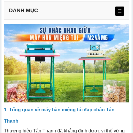
DANH MỤC
2.1. Thiết kế và kiểu dáng
2.2. Độ rộng đường hàn
2.3. Hệ thống kiểm soát nhiệt độ
2.4. Chi phí mua hàng và vận hành
1. Tổng quan về máy hàn miệng túi đạp chân Tân
Thanh
Thương hiệu Tân Thanh đã khẳng định được vị thế vững