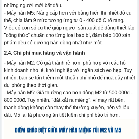
những người mới bắt đầu.
- Máy hàn M5: Nâng cấp hơn với bảng hiển thị nhiệt độ cụ
thể, chia làm 9 mức tương ứng từ 0 - 400 độ C rõ ràng.
Việc có con số cụ thể giúp người sản xuất dễ dàng thiết lập
"công thức" chuẩn cho từng loại bao bì, đảm bảo 100 sản
phẩm đều có đường hàn đồng nhất như một.
2.4. Chi phí mua hàng và vận hành
- Máy hàn M2: Có giá thành rẻ hơn, phù hợp với các hộ
kinh doanh nhỏ lẻ, khởi nghiệp với ngân sách eo hẹp. Tuy
nhiên, bạn sẽ tốn thêm một khoản phí nhỏ để mua dây nhiệt
dự phòng theo thời gian.
- Máy hàn M5: Giá thường cao hơn dòng M2 từ 500.000đ -
800.000đ. Tuy nhiên, "đắt xắt ra miếng", vì máy rất bền,
thanh đồng không cần thay thế thường xuyên, nên về lâu
dài, M5 lại là phương án tiết kiệm chi phí bảo trì hơn.