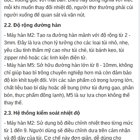
mỗi khi muốn thay đổi nhiệt độ, người thợ thường phải cúi
người xuống để quan sát và vặn nút.
2.2. Độ rộng đường hàn
- Máy hàn M2: Tạo ra đường hàn mảnh với độ rộng từ 2 -
3mm. Đây là lựa chọn lý tưởng cho các loại túi nhỏ, nhẹ,
yêu cầu tính thẩm mỹ cao như túi chè, túi bánh kẹo, túi
zipper nhỏ hoặc các linh kiện điện tử.
- Máy hàn M5: Sở hữu đường hàn lớn từ 8 - 10mm, không
chỉ giúp bao bì trông chuyên nghiệp hơn mà còn đảm bảo
độ kín khít tuyệt đối. Với các sản phẩm có trọng lượng lớn,
chất liệu bao bì dày hoặc dễ bung (như túi đựng gạo, phân
bón, thực phẩm đông lạnh), M5 là sự lựa chọn không thể
thay thế.
2.3. Hệ thống kiểm soát nhiệt độ
- Máy hàn M2: Sử dụng bộ điều chỉnh nhiệt theo từng mức
từ 1 đến 9. Người dùng sẽ điều chỉnh dựa trên cảm nhận
và độ dày của túi. Cơ chế này đơn giản, dễ dùng cho