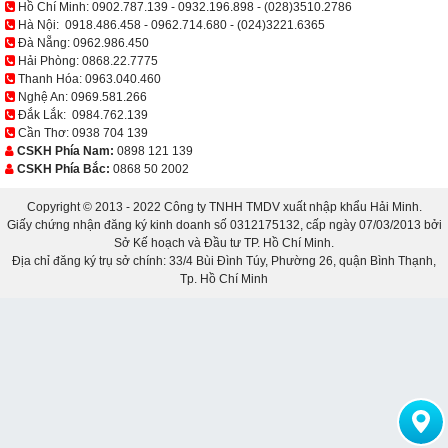
Hồ Chí Minh:
0902.787.139
-
0932.196.898
-
(028)3510.2786
Hà Nội:
0918.486.458
-
0962.714.680
-
(024)3221.6365
Đà Nẵng:
0962.986.450
Hải Phòng:
0868.22.7775
Thanh Hóa:
0963.040.460
Nghệ An:
0969.581.266
Đắk Lắk:
0984.762.139
Cần Thơ:
0938 704 139
CSKH Phía Nam:
0898 121 139
CSKH Phía Bắc:
0868 50 2002
Copyright © 2013 - 2022 Công ty TNHH TMDV xuất nhập khẩu Hải Minh.
Giấy chứng nhận đăng ký kinh doanh số 0312175132, cấp ngày 07/03/2013 bởi
Sở Kế hoạch và Đầu tư TP. Hồ Chí Minh.
Địa chỉ đăng ký trụ sở chính: 33/4 Bùi Đình Túy, Phường 26, quận Bình Thạnh,
Tp. Hồ Chí Minh