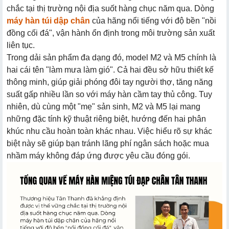
chắc tại thị trường nội địa suốt hàng chục năm qua. Dòng
máy hàn túi dập chân
của hãng nổi tiếng với độ bền "nồi
đồng cối đá", vận hành ổn định trong môi trường sản xuất
liên tục.
Trong dải sản phẩm đa dạng đó, model M2 và M5 chính là
hai cái tên "làm mưa làm gió". Cả hai đều sở hữu thiết kế
thông minh, giúp giải phóng đôi tay người thợ, tăng năng
suất gấp nhiều lần so với máy hàn cầm tay thủ công. Tuy
nhiên, dù cùng một "mẹ" sản sinh, M2 và M5 lại mang
những đặc tính kỹ thuật riêng biệt, hướng đến hai phân
khúc nhu cầu hoàn toàn khác nhau. Việc hiểu rõ sự khác
biệt này sẽ giúp bạn tránh lãng phí ngân sách hoặc mua
nhầm máy không đáp ứng được yêu cầu đóng gói.