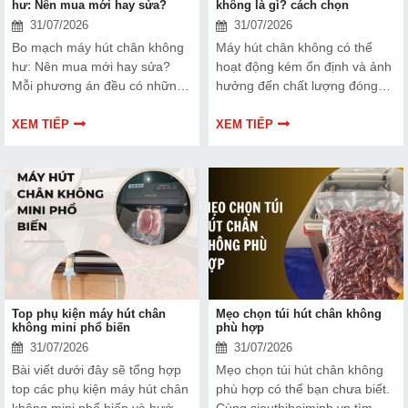
hư: Nên mua mới hay sửa?
không là gì? cách chọn
31/07/2026
31/07/2026
Bo mạch máy hút chân không
Máy hút chân không có thể
hư: Nên mua mới hay sửa?
hoạt động kém ổn định và ảnh
Mỗi phương án đều có những
hưởng đến chất lượng đóng
ưu và nhược điểm riêng. Hãy
gói nếu dây hàn nhiệt gặp lỗi.
cùng tìm hiểu để đưa ra quyết
Bài viết dưới đây sẽ giúp bạn
XEM TIẾP
XEM TIẾP
định phù hợp với tình trạng
hiểu rõ hơn về dây hàn nhiệt
thiết bị và ngân sách của bạn.
và cách lựa chọn phù hợp.
Top phụ kiện máy hút chân
Mẹo chọn túi hút chân không
không mini phổ biến
phù hợp
31/07/2026
31/07/2026
Bài viết dưới đây sẽ tổng hợp
Mẹo chọn túi hút chân không
top các phụ kiện máy hút chân
phù hợp có thể bạn chưa biết.
không mini phổ biến và hướng
Cùng sieuthihaiminh.vn tìm