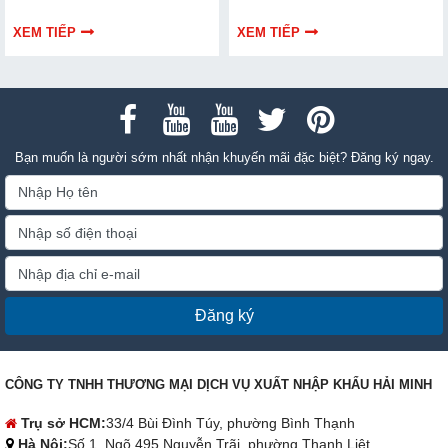
dẫn bạn cách bảo trì, thay thế
hiểu chi tiết cách lựa chọn qua
chuẩn kỹ thuật ngay tại nhà.
thông tin bài viết dưới đây nhé!
XEM TIẾP
XEM TIẾP
Bạn muốn là người sớm nhất nhận khuyến mãi đặc biệt? Đăng ký ngay.
Đăng ký
CÔNG TY TNHH THƯƠNG MẠI DỊCH VỤ XUẤT NHẬP KHẨU HẢI MINH
Trụ sở HCM:
33/4 Bùi Đình Túy, phường Bình Thạnh
Hà Nội:
Số 1, Ngõ 495 Nguyễn Trãi, phường Thanh Liệt