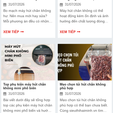
31/07/2026
31/07/2026
Bo mạch máy hút chân không
Máy hút chân không có thể
hư: Nên mua mới hay sửa?
hoạt động kém ổn định và ảnh
Mỗi phương án đều có những
hưởng đến chất lượng đóng
ưu và nhược điểm riêng. Hãy
gói nếu dây hàn nhiệt gặp lỗi.
cùng tìm hiểu để đưa ra quyết
Bài viết dưới đây sẽ giúp bạn
XEM TIẾP
XEM TIẾP
định phù hợp với tình trạng
hiểu rõ hơn về dây hàn nhiệt
thiết bị và ngân sách của bạn.
và cách lựa chọn phù hợp.
Top phụ kiện máy hút chân
Mẹo chọn túi hút chân không
không mini phổ biến
phù hợp
31/07/2026
31/07/2026
Bài viết dưới đây sẽ tổng hợp
Mẹo chọn túi hút chân không
top các phụ kiện máy hút chân
phù hợp có thể bạn chưa biết.
không mini phổ biến và hướng
Cùng sieuthihaiminh.vn tìm