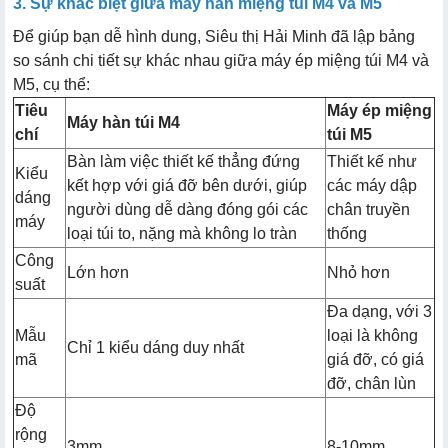
3. Sự khác biệt giữa máy hàn miệng túi M4 và M5
Để giúp bạn dễ hình dung, Siêu thị Hải Minh đã lập bảng
so sánh chi tiết sự khác nhau giữa máy ép miệng túi M4 và
M5, cụ thể:
Tiêu
Máy ép miệng
Máy hàn túi M4
chí
túi M5
Bàn làm việc thiết kế thẳng đứng
Thiết kế như
Kiểu
kết hợp với giá đỡ bên dưới, giúp
các máy dập
dáng
người dùng dễ dàng đóng gói các
chân truyền
máy
loại túi to, nặng mà không lo tràn
thống
Công
Lớn hơn
Nhỏ hơn
suất
Đa dạng, với 3
Mẫu
loại là không
Chỉ 1 kiểu dáng duy nhất
mã
giá đỡ, có giá
đỡ, chân lùn
Độ
rộng
3mm
8-10mm