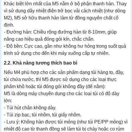
Khác biệt lớn nhất của M5 nằm ở bộ phận thanh hàn. Thay
vì sử dụng dây nhiệt điện trở bọc vải cách nhiệt (như dòng
M2), M5 sở hữu thanh hàn làm từ đồng nguyên chất cố
định.
- Đường hàn: Chiều rộng đường hàn từ 8-10mm, giúp
nâng cao hiệu quả đóng gói kín, chắc chắn.
- Độ bền: Cực cao, gần như không hư hỏng trong suốt quá
trình sử dụng cho đến khi máy xuống cấp tự nhiên.
2.2. Khả năng tương thích bao bì
Nếu M4 phù hợp cho các sản phẩm dạng túi hàng to, đầy,
túi chứa nước, thì M5 được sử dụng cho các loại thực
phẩm khô hoặc túi đóng gói không đầy (để nằm):
M5 là dòng máy chuyên dụng cho các loại túi có độ dày
lớn:
- Túi hút chân không dày.
- Túi zip bạc, túi nhôm, túi giấy nhôm.
- Lưu ý: Không hàn được túi mỏng (như túi PE/PP mỏng) vì
nhiệt độ cao từ thanh đồng sẽ làm túi bị cháy hoặc co rúm