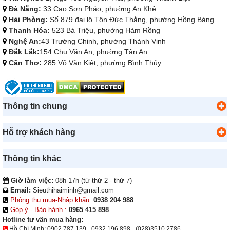
Đà Nẵng:
33 Cao Sơn Pháo, phường An Khê
Hải Phòng:
Số 879 đại lộ Tôn Đức Thắng, phường Hồng Bàng
Thanh Hóa:
523 Bà Triệu, phường Hàm Rồng
Nghệ An:
43 Trường Chinh, phường Thành Vinh
Đắk Lắk:
154 Chu Văn An, phường Tân An
Cần Thơ:
285 Võ Văn Kiệt, phường Bình Thủy
Thông tin chung
Hỗ trợ khách hàng
Thông tin khác
Giờ làm việc:
08h-17h (từ thứ 2 - thứ 7)
Email:
Sieuthihaiminh@gmail.com
Phòng thu mua-Nhập khẩu:
0938 204 988
Góp ý - Bảo hành :
0965 415 898
Hotline tư vấn mua hàng:
Hồ Chí Minh:
0902.787.139
-
0932.196.898
-
(028)3510.2786