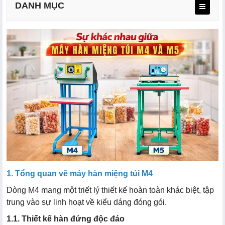
DANH MỤC
1.1. Thiết kế hàn đứng độc đáo
1.2. Thông số đường hàn và khả năng nâng cấp
1.3. Chi phí đầu tư
2.1. Cấu tạo thanh hàn đặc trưng
2.2. Khả năng tương thích bao bì
2.3. Hiệu quả kinh tế
1. Tổng quan về máy hàn miệng túi M4
Dòng M4 mang một triết lý thiết kế hoàn toàn khác biệt, tập
trung vào sự linh hoạt về kiểu dáng đóng gói.
1.1. Thiết kế hàn đứng độc đáo