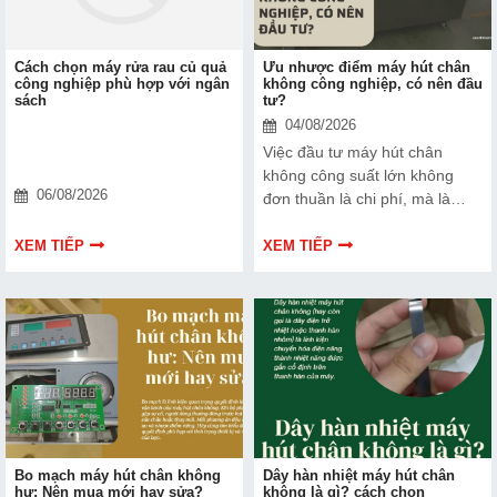
Cách chọn máy rửa rau củ quả
Ưu nhược điểm máy hút chân
công nghiệp phù hợp với ngân
không công nghiệp, có nên đầu
sách
tư?
04/08/2026
Việc đầu tư máy hút chân
không công suất lớn không
06/08/2026
đơn thuần là chi phí, mà là
cách bạn bảo vệ chất lượng
sản phẩm và nâng cao vị thế
XEM TIẾP
XEM TIẾP
thương hiệu trên thị trường.
Tìm hiểu ngay về ưu nhược
điểm của thiết bị này để có
thêm thông tin và giúp bạn đưa
ra lựa chọn phù hợp, hiệu quả
hơn nhé!
Bo mạch máy hút chân không
Dây hàn nhiệt máy hút chân
hư: Nên mua mới hay sửa?
không là gì? cách chọn