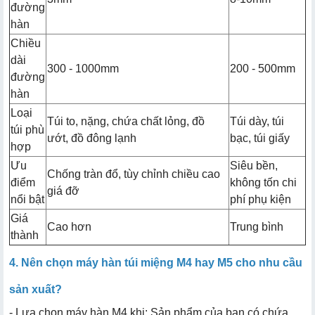
đường
hàn
Chiều
dài
300 - 1000mm
200 - 500mm
đường
hàn
Loại
Túi to, nặng, chứa chất lỏng, đồ
Túi dày, túi
túi phù
ướt, đồ đông lạnh
bạc, túi giấy
hợp
Ưu
Siêu bền,
Chống tràn đổ, tùy chỉnh chiều cao
điểm
không tốn chi
giá đỡ
nổi bật
phí phụ kiện
Giá
Cao hơn
Trung bình
thành
4. Nên chọn máy hàn túi miệng M4 hay M5 cho nhu cầu
sản xuất?
- Lựa chọn máy hàn M4 khi: Sản phẩm của bạn có chứa