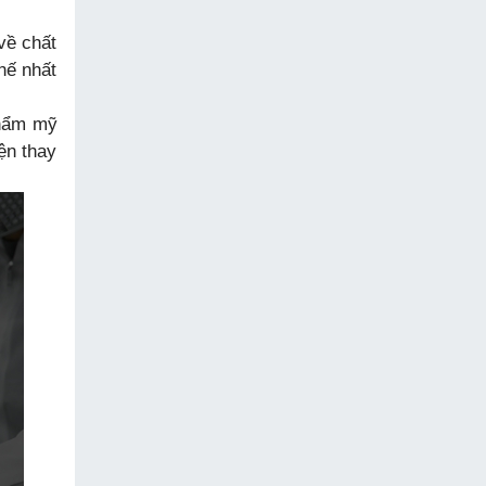
về chất
hế nhất
thẩm mỹ
ện thay