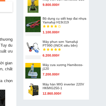
9.800.000₫
Bộ dụng cụ siết kẹp đai nhựa
Yamafuji H19/J19
1.100.000₫
 thương
Máy phun sơn Yamafuji
 Tuy du
PT990 (INOX siêu bền)
xuất ưu
6.200.000₫
ời gian
Máy cưa xương Hamiboss-
n, chất
j120
7.200.000₫
ựa chọn
Máy hàn MIG inverter 220V
HKMIG250-1
12.860.000₫