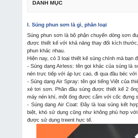
DANH MỤC
I. Súng phun sơn là gì, phân loại
1. Thương hiệu Iwata
Súng phun sơn là bộ phận chuyển dòng sơn đư
2. Thương hiệu Meiji
được thiết kế với khả năng thay đổi kích thướ
3. Thương hiệu Prona
phun khác nhau.
4. Thương hiệu Yamafuji
Hiện nay, có 3 loại thiết kế súng chính mà bạn
- Súng dạng Airless: tên gọi khác của súng là
nén trực tiếp với áp lực cao, đi qua đầu béc với
- Súng dạng Air Spray: tên gọi tiếng Việt của th
xé tơi sơn. Phần đầu súng được thiết kế 2 ống
máy nén khí, một ống được cắm với cốc đựng 
- Súng dạng Air Coat: Đây là loại súng kết hợp
biệt, khó sử dụng cũng như không phù hợp với 
được sử dụng treent hực tế.