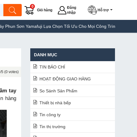
0
Đăng
Giỏ hàng
Hỗ trợ
nhập
fuji Lựa Chọn Tối Ưu Cho Mọi Công Trình
Máy Hàn Túi Yamafuji
DANH MỤC
TIN BÁO CHÍ
/5 (0 votes)
HOẠT ĐỘNG GIAO HÀNG
ầm tay
So Sánh Sản Phẩm
ín hàng
Thiết bị nhà bếp
Tin công ty
Tin thị trường