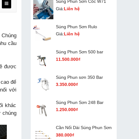
Súng Phun Sơn Cốc W71
Giá:
Liên hệ
Súng Phun Sơn Rulo
Giá:
Liên hệ
. Chúng
nhu cầu
Súng Phun Sơn 500 bar
11.500.000₫
sẽ được
Súng Phun sơn 350 Bar
c cao để
3.350.000₫
nối với
Súng Phun Sơn 248 Bar
ối khác
1.250.000₫
y chúng
Cần Nối Dài Súng Phun Sơn
380.000₫