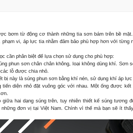
ợc bơm từ động cơ thành những tia sơn bám trên bề mặt
c, phạm vi, áp lực tia nhằm đảm bảo phù hợp hơn với từng 
 đọc cần phân biệt để lựa chọn sử dụng cho phù hợp:
 súng phun sơn chân chân không, loại không dùng khí. Sơn 
 các lỗ được chia nhỏ.
iết bị này là súng phun sơn bằng khí nén, sử dụng khí áp lự
 tiến diện nhỏ đặt vuông góc với nhau. Một ống được kết 
sơn.
 giữa hai dạng súng trên, tuy nhiên thiết kế súng tương đ
những đơn vị tại Việt Nam. Chính vì thế mà bạn sẽ ít thấ