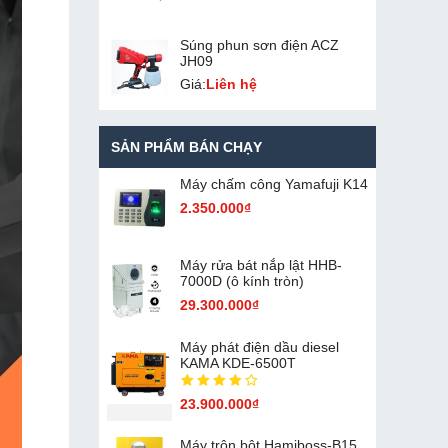
Súng phun sơn điện ACZ
JH09
Giá:
Liên hệ
SẢN PHẨM BÁN CHẠY
Máy chấm cô​ng Yamafuji K14
2.350.000₫
Máy rửa bát nắp lật HHB-
7000D (ô kính tròn)
29.300.000₫
Máy phát điện dầu diesel
KAMA KDE-6500T
23.900.000₫
Máy trộn bột Hamiboss-B15