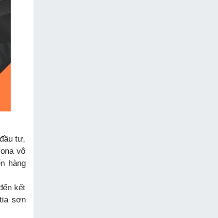
đầu tư,
rona vô
ến hàng
đến kết
tia sơn