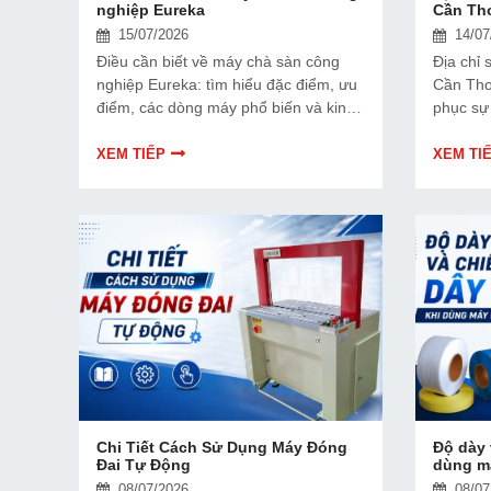
nghiệp Eureka
Cần Thơ
15/07/2026
14/07
Điều cần biết về máy chà sàn công
Địa chỉ
nghiệp Eureka: tìm hiểu đặc điểm, ưu
Cần Thơ 
điểm, các dòng máy phổ biến và kinh
phục sự 
nghiệm lựa chọn thiết bị phù hợp với
hãng và
nhu cầu vệ sinh công nghiệp.
chi phí 
XEM TIẾP
XEM TI
Chi Tiết Cách Sử Dụng Máy Đóng
Độ dày 
Đai Tự Động
dùng m
08/07/2026
08/07