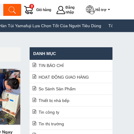
0
Đăng
Giỏ hàng
Hỗ trợ
nhập
amafuji Lựa Chọn Tốt Của Người Tiêu Dùng
Tời điện Yamafuji Thư
DANH MỤC
TIN BÁO CHÍ
HOẠT ĐỘNG GIAO HÀNG
So Sánh Sản Phẩm
Thiết bị nhà bếp
Tin công ty
Tin thị trường
y Ngay