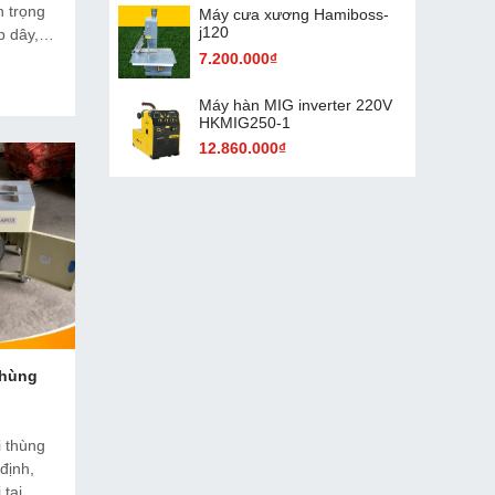
n trọng
Máy cưa xương Hamiboss-
j120
p dây,
 đai ổn
7.200.000₫
Máy hàn MIG inverter 220V
HKMIG250-1
12.860.000₫
Thùng
 thùng
định,
tại