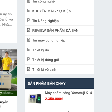
Tin công nghệ
KHUYẾN MÃI - SỰ KIỆN
i uy tín
ửa lỗi và
Tin Nông Nghiệp
g. Nhận
rong
REVIEW SẢN PHẨM ĐÃ BÁN
Tin máy công nghiệp
Thiết bị đo
Thiết bị đóng gói
Thiết bị vệ sinh
SẢN PHẨM BÁN CHẠY
Máy chấm cô​ng Yamafuji K14
2.350.000₫
huyên
g