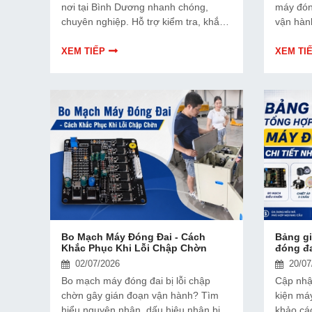
nơi tại Bình Dương nhanh chóng,
máy đón
chuyên nghiệp. Hỗ trợ kiểm tra, khắc
vận hàn
phục sự cố, thay thế linh kiện và bảo
kiện, hạ
dưỡng máy đóng đai hiệu quả.
thiết bị.
XEM TIẾP
XEM TI
Bo Mạch Máy Đóng Đai - Cách
Bảng gi
Khắc Phục Khi Lỗi Chập Chờn
đóng đa
02/07/2026
20/07
Bo mạch máy đóng đai bị lỗi chập
Cập nhật
chờn gây gián đoạn vận hành? Tìm
kiện máy
hiểu nguyên nhân, dấu hiệu nhận biết
khảo các