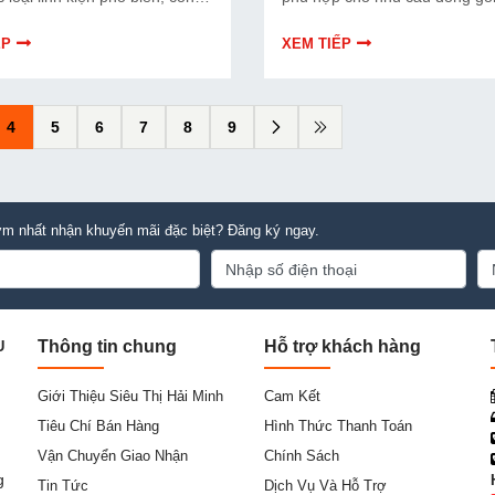
iá tham khảo và kinh nghiệm
xưởng sản xuất, kho hàng và
n phù hợp.
nghiệp tiết kiệm chi phí.
ẾP
XEM TIẾP
4
5
6
7
8
9
m nhất nhận khuyến mãi đặc biệt? Đăng ký ngay.
Thông tin chung
Hỗ trợ khách hàng
U
Giới Thiệu Siêu Thị Hải Minh
Cam Kết
Tiêu Chí Bán Hàng
Hình Thức Thanh Toán
Vận Chuyển Giao Nhận
Chính Sách
g
Tin Tức
Dịch Vụ Và Hỗ Trợ