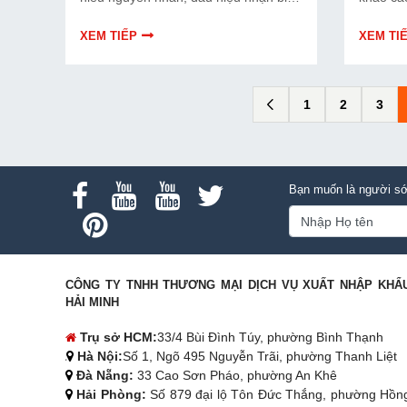
và cách khắc phục bo mạch máy đóng
dụng, g
đai hiệu quả, an toàn.
lựa chọ
XEM TIẾP
XEM TI
1
2
3
Bạn muốn là người sớ
CÔNG TY TNHH THƯƠNG MẠI DỊCH VỤ XUẤT NHẬP KHẨ
HẢI MINH
Trụ sở HCM:
33/4 Bùi Đình Túy, phường Bình Thạnh
Hà Nội:
Số 1, Ngõ 495 Nguyễn Trãi, phường Thanh Liệt
Đà Nẵng:
33 Cao Sơn Pháo, phường An Khê
Hải Phòng:
Số 879 đại lộ Tôn Đức Thắng, phường Hồn