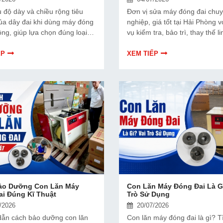
 độ dày và chiều rộng tiêu
Đơn vị sửa máy đóng đai chu
ủa dây đai khi dùng máy đóng
nghiệp, giá tốt tại Hải Phòng v
ộng, giúp lựa chọn đúng loại
vụ kiểm tra, bảo trì, thay thế l
 hợp với máy, đảm bảo hiệu
và khắc phục sự cố nhanh chó
g gói và độ chắc chắn kiện
quả, tiết kiệm chi phí.
ẾP
XEM TIẾP
ảo Dưỡng Con Lăn Máy
Con Lăn Máy Đóng Đai Là Gì
ai Đúng Kĩ Thuật
Trò Sử Dụng
/2026
20/07/2026
ẫn cách bảo dưỡng con lăn
Con lăn máy đóng đai là gì? T