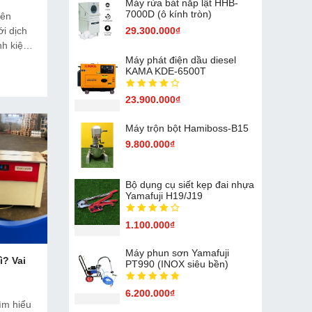
Máy rửa bát nắp lật HHB-
7000D (ô kính tròn)
yên
ới dịch
29.300.000₫
inh kiện
ng, hiệu
Máy phát điện dầu diesel
KAMA KDE-6500T
23.900.000₫
Máy trộn bột Hamiboss-B15
9.800.000₫
Bộ dụng cụ siết kẹp đai nhựa
Yamafuji H19/J19
1.100.000₫
Máy phun sơn Yamafuji
? Vai
PT990 (INOX siêu bền)
6.200.000₫
ìm hiểu