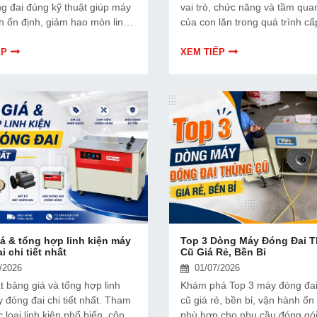
g đai đúng kỹ thuật giúp máy
vai trò, chức năng và tầm qua
h ổn định, giảm hao mòn linh
của con lăn trong quá trình cấ
n chế sự cố và kéo dài tuổi thọ
siết đai và vận hành máy đóng
định, hiệu quả.
ẾP
XEM TIẾP
á & tổng hợp linh kiện máy
Top 3 Dòng Máy Đóng Đai 
i chi tiết nhất
Cũ Giá Rẻ, Bền Bỉ
/2026
01/07/2026
 bảng giá và tổng hợp linh
Khám phá Top 3 máy đóng đai
 đóng đai chi tiết nhất. Tham
cũ giá rẻ, bền bỉ, vận hành ổn 
 loại linh kiện phổ biến, công
phù hợp cho nhu cầu đóng gói 