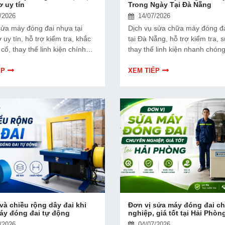
 uy tín
Trong Ngày Tại Đà Nẵng
/2026
14/07/2026
 sửa máy đóng đai nhựa tại
Dịch vụ sửa chữa máy đóng đa
uy tín, hỗ trợ kiểm tra, khắc
tại Đà Nẵng, hỗ trợ kiểm tra, s
cố, thay thế linh kiện chính
thay thế linh kiện nhanh chón
 bảo trì máy nhanh chóng với
máy, xử lý và bàn giao ngay t
hợp lý.
ngày với chi phí hợp lý.
ẾP
XEM TIẾP
và chiều rộng dây đai khi
Đơn vị sửa máy đóng đai c
áy đóng đai tự động
nghiệp, giá tốt tại Hải Phòn
/2026
04/07/2026