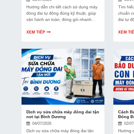
Hướng dẫn chi tiết cách sử dụng máy
Tìm hiểu
đóng đai tự động đúng kỹ thuật, giúp
chuẩn c
vận hành an toàn, đóng gói nhanh
đai tự đ
chóng, ổn định và nâng cao hiệu quả
dây phù
làm việc cho doanh nghiệp.
quả đón
XEM TIẾP
XEM TI
hàng.
Dịch vụ sửa chữa máy đóng đai tận
Cách B
nơi tại Bình Dương
Đóng Đ
04/07/2026
02/07
Dịch vụ sửa chữa máy đóng đai tận
Hướng d