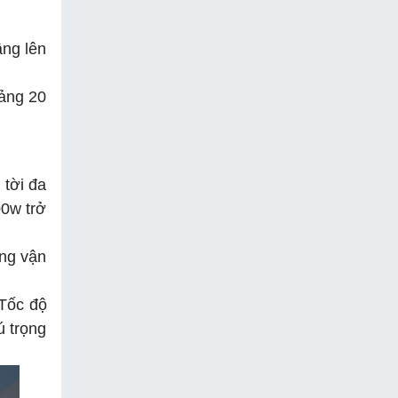
âng lên
oảng 20
 tời đa
00w trở
ăng vận
 Tốc độ
ú trọng