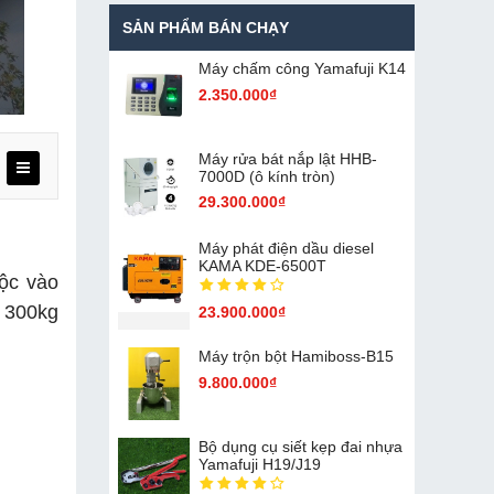
SẢN PHẨM BÁN CHẠY
Máy chấm cô​ng Yamafuji K14
2.350.000₫
Máy rửa bát nắp lật HHB-
7000D (ô kính tròn)
29.300.000₫
Máy phát điện dầu diesel
KAMA KDE-6500T
uộc vào
i 300kg
23.900.000₫
Máy trộn bột Hamiboss-B15
9.800.000₫
Bộ dụng cụ siết kẹp đai nhựa
Yamafuji H19/J19