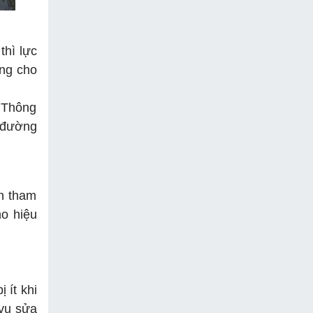
thì lực
ăng cho
 Thông
, đường
ạn tham
ho hiệu
 ít khi
 vụ sửa