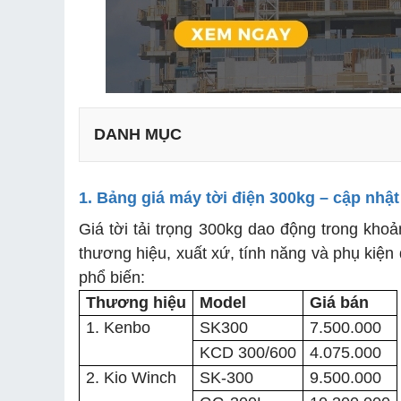
DANH MỤC
1. Bảng giá máy tời điện 300kg – cập nhậ
a. Hàng hóa – vật liệu có tải trọng bao nhiêu kg?
b. Mức công suất hoạt động nào là phù hợp?
Giá tời tải trọng 300kg dao động trong kho
c. Độ cao và chiều dài cáp
thương hiệu, xuất xứ, tính năng và phụ kiện
d. Thương hiệu và chi phí đầu tư
phổ biến:
Thương hiệu
Model
Giá bán
a. Vị trí lắp đặt tời đảm bảo điều kiện
1. Kenbo
SK300
7.500.000
b. Lắp đặt khung giá đỡ
KCD 300/600
4.075.000
c. Lắp đặt thiết bị tời tải trọng 300kg
2. Kio Winch
SK-300
9.500.000