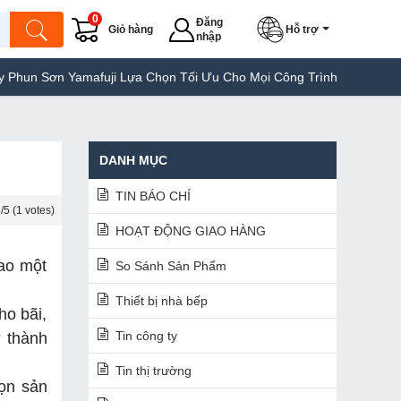
0
Đăng
Giỏ hàng
Hỗ trợ
nhập
ji Lựa Chọn Tối Ưu Cho Mọi Công Trình
Máy Hàn Túi Yamafuji L
DANH MỤC
TIN BÁO CHÍ
/5 (1 votes)
HOẠT ĐỘNG GIAO HÀNG
ao một
So Sánh Sản Phẩm
Thiết bị nhà bếp
ho bãi,
Tin công ty
ở thành
Tin thị trường
họn sản