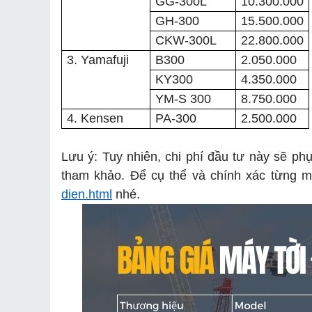
GG-300L
10.300.000
GH-300
15.500.000
CKW-300L
22.800.000
3. Yamafuji
B300
2.050.000
KY300
4.350.000
YM-S 300
8.750.000
4. Kensen
PA-300
2.500.000
Lưu ý: Tuy nhiên, chi phí đầu tư này sẽ phụ
tham khảo. Để cụ thể và chính xác từng m
dien.html
nhé.