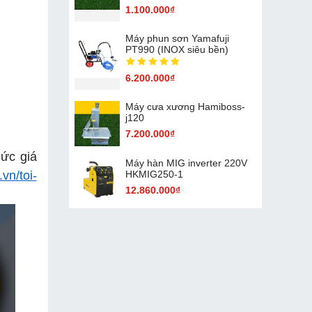
1.100.000₫
Máy phun sơn Yamafuji
PT990 (INOX siêu bền)
6.200.000₫
Máy cưa xương Hamiboss-
j120
7.200.000₫
mức giá
Máy hàn MIG inverter 220V
HKMIG250-1
.vn/toi-
12.860.000₫