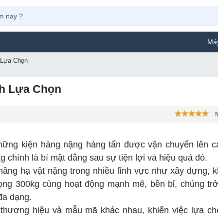
Máy Phun Sơn Yamafu
 Lựa Chọn
ch Lựa Chọn
5
hững kiện hàng nặng hàng tấn được vận chuyển lên c
 chính là bí mật đằng sau sự tiện lợi và hiệu quả đó.
c nâng hạ vật nặng trong nhiều lĩnh vực như xây dựng, k
trọng 300kg cùng hoạt động mạnh mẽ, bền bỉ, chúng tr
đa dạng.
ều thương hiệu và mẫu mã khác nhau, khiến việc lựa c