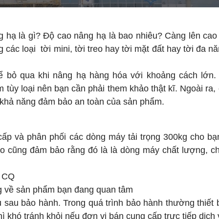
 hạ là gì? Độ cao nâng hạ là bao nhiêu? Càng lên cao 
các loại tời mini, tời treo hay tời mặt đất hay tời đa n
hể bỏ qua khi nâng hạ hàng hóa với khoảng cách lớn.
tùy loại nên bạn cần phải them khảo thật kĩ. Ngoài ra
ỉ, khả năng đảm bảo an toàn của sản phẩm.
 cấp và phân phối các dòng máy tải trọng 300kg cho b
ào cũng đảm bảo rằng đó là là dòng máy chất lượng, c
, CQ
g về sản phẩm bạn đang quan tâm
sau bảo hành. Trong quá trình bảo hành thường thiết bị
hì khó tránh khỏi nếu đơn vị bán cung cấp trực tiếp dịch