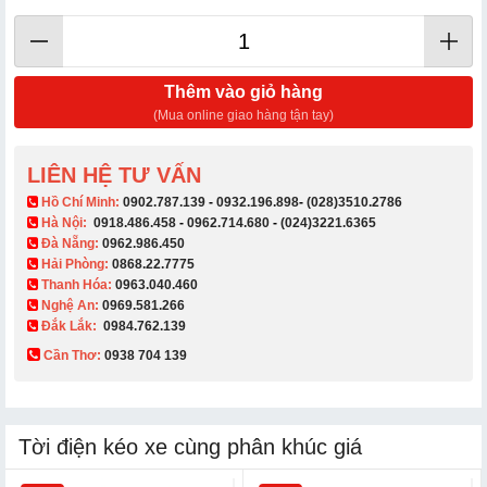
Thêm vào giỏ hàng
(Mua online giao hàng tận tay)
LIÊN HỆ TƯ VẤN
​ Hồ Chí Minh:
0902.787.139
-
0932.196.898
-
(028)3510.2786
Hà Nội:
0918.486.458
-
0962.714.680
-
(024)3221.6365
Đà Nẵng:
0962.986.450
Hải Phòng:
0868.22.7775
Thanh Hóa:
0963.040.460
Nghệ An:
0969.581.266
Đắk Lắk:
0984.762.139
Cần Thơ:
0938 704 139​
Tời điện kéo xe cùng phân khúc giá