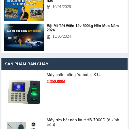
nào
10/01/2026
Bật Mí Tời Điện 12v 500kg Nên Mua Năm
2024
13/05/2024
SẢN PHẨM BÁN CHẠY
Máy chấm cô​ng Yamafuji K14
2.350.000₫
Máy rửa bát nắp lật HHB-7000D (ô kính
tròn)