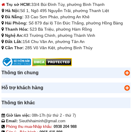
Trụ sở HCM:
33/4 Bùi Đình Túy, phường Bình Thạnh
Hà Nội:
Số 1, Ngõ 495 Nguyễn Trãi, phường Thanh Liệt
Đà Nẵng:
33 Cao Sơn Pháo, phường An Khê
Hải Phòng:
Số 879 đại lộ Tôn Đức Thắng, phường Hồng Bàng
Thanh Hóa:
523 Bà Triệu, phường Hàm Rồng
Nghệ An:
43 Trường Chinh, phường Thành Vinh
Đắk Lắk:
154 Chu Văn An, phường Tân An
Cần Thơ:
285 Võ Văn Kiệt, phường Bình Thủy
Thông tin chung
Hỗ trợ khách hàng
Thông tin khác
Giờ làm việc:
08h-17h (từ thứ 2 - thứ 7)
Email:
Sieuthihaiminh@gmail.com
Phòng thu mua-Nhập khẩu:
0938 204 988