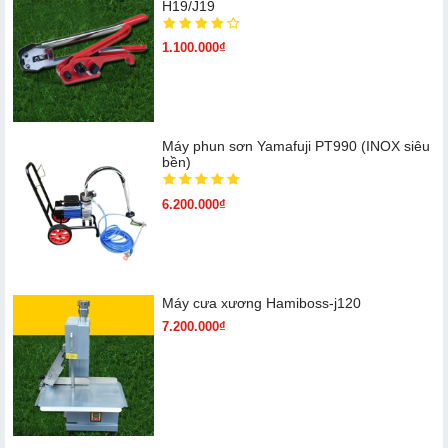
H19/J19
1.100.000₫
Máy phun sơn Yamafuji PT990 (INOX siêu
bền)
6.200.000₫
Máy cưa xương Hamiboss-j120
7.200.000₫