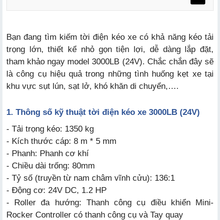
Bạn đang tìm kiếm tời điện kéo xe có khả năng kéo tải
trọng lớn, thiết kể nhỏ gọn tiện lợi, dễ dàng lắp đặt,
a. Trọng tải kéo lên đến 1350kg
tham khảo ngay model 3000LB (24V). Chắc chắn đây sẽ
b. Thiết kế chắc chắn, nhỏ gọn, hiện đại
là công cụ hiệu quả trong những tình huống kẹt xe tại
khu vực sụt lún, sạt lở, khó khăn di chuyển,….
c. Tiết kiệm thời gian và công sức hiệu quả
1. Thông số kỹ thuật tời điện kéo xe 3000LB (24V)
- Tải trọng kéo: 1350 kg
- Kích thước cáp: 8 m * 5 mm
- Phanh: Phanh cơ khí
- Chiều dài trống: 80mm
- Tỷ số (truyền từ nam châm vĩnh cửu): 136:1
- Động cơ: 24V DC, 1.2 HP
- Roller đa hướng: Thanh công cụ điều khiển Mini-
Rocker Controller có thanh công cụ và Tay quay