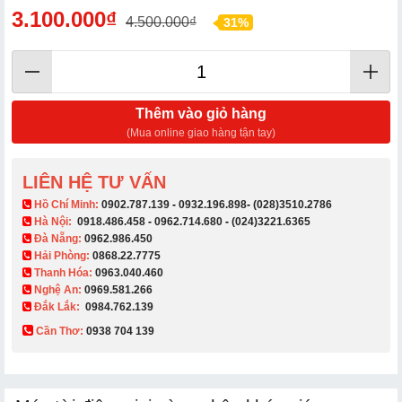
3.100.000₫
4.500.000₫
31%
Thêm vào giỏ hàng
(Mua online giao hàng tận tay)
LIÊN HỆ TƯ VẤN
​ Hồ Chí Minh:
0902.787.139
-
0932.196.898
-
(028)3510.2786
Hà Nội:
0918.486.458
-
0962.714.680
-
(024)3221.6365
Đà Nẵng:
0962.986.450
Hải Phòng:
0868.22.7775
Thanh Hóa:
0963.040.460
Nghệ An:
0969.581.266
Đắk Lắk:
0984.762.139
Cần Thơ:
0938 704 139​