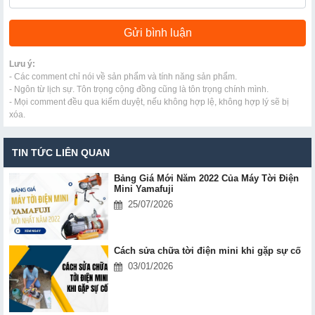
Lưu ý:
- Các comment chỉ nói về sản phẩm và tính năng sản phẩm.
- Ngôn từ lịch sự. Tôn trọng cộng đồng cũng là tôn trọng chính mình.
- Mọi comment đều qua kiểm duyệt, nếu không hợp lệ, không hợp lý sẽ bị
xóa.
TIN TỨC LIÊN QUAN
Bảng Giá Mới Năm 2022 Của Máy Tời Điện
Mini Yamafuji
25/07/2026
Cách sửa chữa tời điện mini khi gặp sự cố
03/01/2026