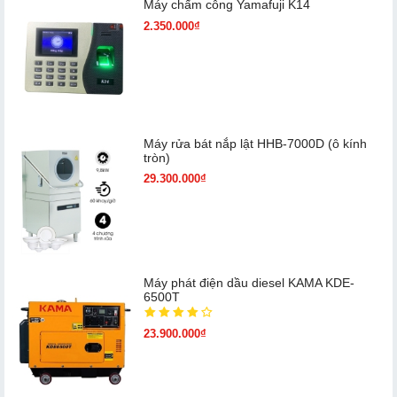
Máy chấm cô​ng Yamafuji K14
2.350.000₫
Máy rửa bát nắp lật HHB-7000D (ô kính
tròn)
29.300.000₫
Máy phát điện dầu diesel KAMA KDE-
6500T
23.900.000₫