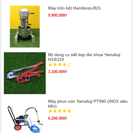
Máy trộn bột Hamiboss-B15
9.800.000₫
Bộ dụng cụ siết kẹp đai nhựa Yamafuji
H19/J19
1.100.000₫
Máy phun sơn Yamafuji PT990 (INOX siêu
bền)
6.200.000₫