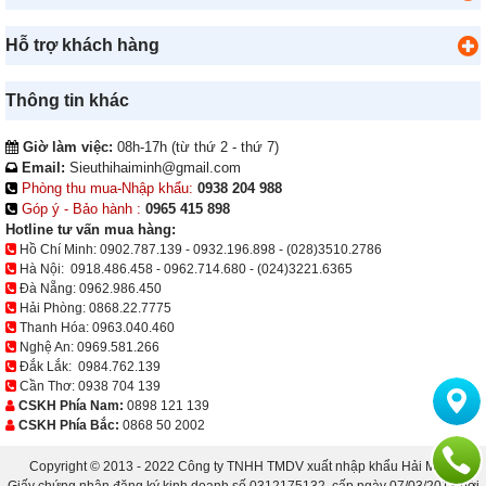
Hỗ trợ khách hàng
Thông tin khác
Giờ làm việc:
08h-17h (từ thứ 2 - thứ 7)
Email:
Sieuthihaiminh@gmail.com
Phòng thu mua-Nhập khẩu:
0938 204 988
Góp ý - Bảo hành :
0965 415 898
Hotline tư vấn mua hàng:
Hồ Chí Minh:
0902.787.139
-
0932.196.898
-
(028)3510.2786
Hà Nội:
0918.486.458
-
0962.714.680
-
(024)3221.6365
Đà Nẵng:
0962.986.450
Hải Phòng:
0868.22.7775
Thanh Hóa:
0963.040.460
Nghệ An:
0969.581.266
Đắk Lắk:
0984.762.139
Cần Thơ:
0938 704 139
CSKH Phía Nam:
0898 121 139
CSKH Phía Bắc:
0868 50 2002
Copyright © 2013 - 2022 Công ty TNHH TMDV xuất nhập khẩu Hải Minh.