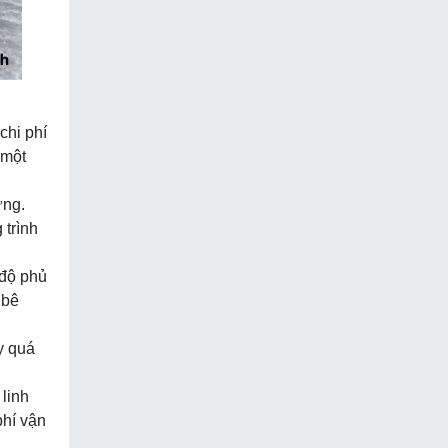
chi phí
 một
ứng.
 trình
 độ phủ
 bê
y quá
linh
phí vận