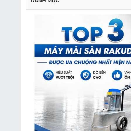
DANH MỤC
1.1 Máy mài sàn Rakuda DMS 350 (3 pha)
1.2 Máy mài sàn bê tông Rakuda DMS 250 (3 ph
1.3 Máy mài sàn Rakuda DMS 250 (1 pha - 220V