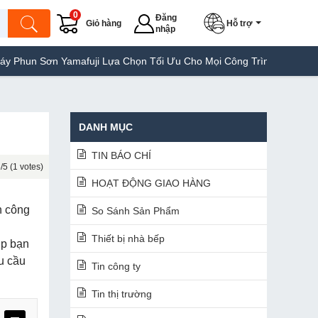
0
Đăng
Giỏ hàng
Hỗ trợ
nhập
ji Lựa Chọn Tối Ưu Cho Mọi Công Trình
Máy Hàn Túi Yamafuji Lự
DANH MỤC
TIN BÁO CHÍ
/5 (1 votes)
HOẠT ĐỘNG GIAO HÀNG
h công
So Sánh Sản Phẩm
Thiết bị nhà bếp
úp bạn
u cầu
Tin công ty
Tin thị trường