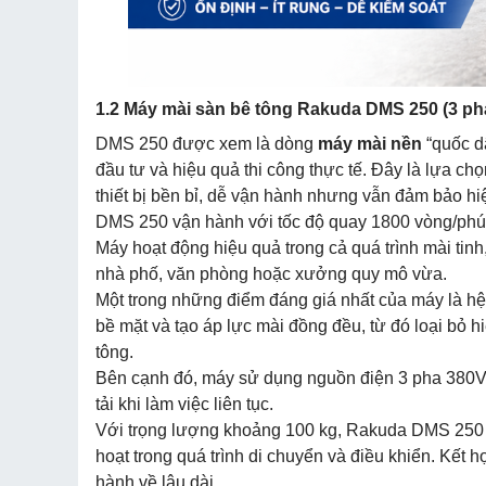
1.2 Máy mài sàn bê tông Rakuda DMS 250 (3 pha
DMS 250 được xem là dòng
máy mài nền
“quốc dâ
đầu tư và hiệu quả thi công thực tế. Đây là lựa ch
thiết bị bền bỉ, dễ vận hành nhưng vẫn đảm bảo hiệ
DMS 250 vận hành với tốc độ quay 1800 vòng/phút,
Máy hoạt động hiệu quả trong cả quá trình mài tinh
nhà phố, văn phòng hoặc xưởng quy mô vừa.
Một trong những điểm đáng giá nhất của máy là hệ
bề mặt và tạo áp lực mài đồng đều, từ đó loại bỏ 
tông.
Bên cạnh đó, máy sử dụng nguồn điện 3 pha 380V g
tải khi làm việc liên tục.
Với trọng lượng khoảng 100 kg, Rakuda DMS 250 c
hoạt trong quá trình di chuyển và điều khiển. Kết h
hành về lâu dài.