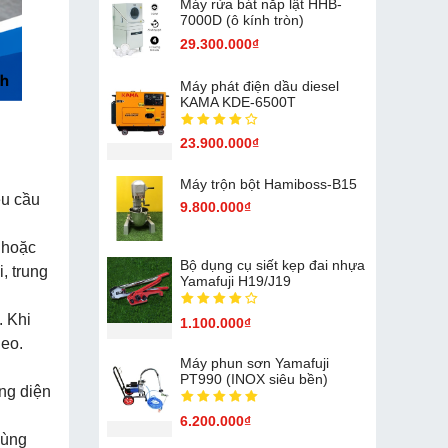
Máy rửa bát nắp lật HHB-
7000D (ô kính tròn)
29.300.000₫
Máy phát điện dầu diesel
KAMA KDE-6500T
23.900.000₫
Máy trộn bột Hamiboss-B15
êu cầu
9.800.000₫
 hoặc
Bộ dụng cụ siết kẹp đai nhựa
, trung
Yamafuji H19/J19
. Khi
1.100.000₫
heo.
Máy phun sơn Yamafuji
PT990 (INOX siêu bền)
ăng diện
6.200.000₫
dùng