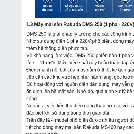
1.3 Máy mài sàn Rakuda DMS 250 (1 pha - 220V
DMS 250 là giải pháp lý tưởng cho các công trình 
Nhờ sử dụng điện 1 pha 220V phổ biến, dòng máy 
thêm hệ thống điện phức tạp.
Về khả năng làm việc, DMS 250 phiên bản 1 pha vẫ
từ 7 – 11 m²/h. Mức hiệu suất này hoàn toàn đáp ứ
Điểm mạnh nổi bật của máy nằm ở thiết kế gọn gà
tiếp cận các khu vực hẹp như hành lang, góc tườn
Dù hoạt động với nguồn điện dân dụng, máy vẫn gi
ổn định lên bề mặt sàn. Nhờ đó, quá trình xử lý bê 
công.
Ngoài ra, việc tiêu thụ điện năng thấp hơn so với 
đặc biệt khi sử dụng trong thời gian dài.
Trên đây là 4 model phổ biến được nhiều người dù
tiết cho dòng máy mài sàn Rakuda MS460 hay các m