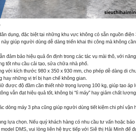
)
dân dụng, đặc biệt tại những khu vực không có sẵn nguồn điện 
này giúp người dùng dễ dàng triển khai thi công mà không cần
n đảm bảo hiệu quả ổn định trong các tác vụ mài thô, với năng
ng tốt nhu cầu cải tạo, sửa chữa nhà phố.
ng với kích thước 980 x 350 x 930 mm, cho phép dễ dàng di ch
g hay những vị trí bị hạn chế không gian.
ữ được độ đầm cần thiết nhờ trọng lượng 100 kg, giúp tạo áp 
tông vẫn đạt hiệu quả tốt, không bị “lì máy” hay giảm chất lượng
các dòng máy 3 pha cũng giúp người dùng tiết kiệm chi phí vận 
ng lựa chọn. Nếu quý khách hàng có nhu cầu tư vấn hoặc báo 
odel DMS, vui lòng liên hệ trực tiếp với Siê thị Hải Minh để 