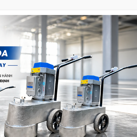
a - 380V)
)