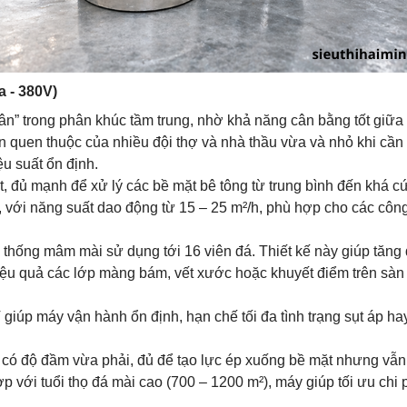
 - 380V)
n” trong phân khúc tầm trung, nhờ khả năng cân bằng tốt giữa 
ọn quen thuộc của nhiều đội thợ và nhà thầu vừa và nhỏ khi cần
u suất ổn định.
 đủ mạnh để xử lý các bề mặt bê tông từ trung bình đến khá c
, với năng suất dao động từ 15 – 25 m²/h, phù hợp cho các công
 thống mâm mài sử dụng tới 16 viên đá. Thiết kế này giúp tăng
hiệu quả các lớp màng bám, vết xước hoặc khuyết điểm trên sàn
iúp máy vận hành ổn định, hạn chế tối đa tình trạng sụt áp ha
ó độ đầm vừa phải, đủ để tạo lực ép xuống bề mặt nhưng vẫn 
ợp với tuổi thọ đá mài cao (700 – 1200 m²), máy giúp tối ưu chi 