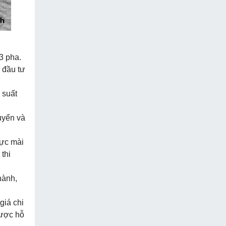
3 pha.
 đầu tư
 suất
uyển và
lực mài
 thi
hành,
giá chi
được hỗ