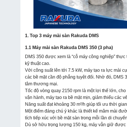
1. Top 3 máy mài sàn
Rakuda DMS
1.1 Máy mài sàn Rakuda DMS 350 (3 pha)
DMS 350 được xem là “cỗ máy công nghiệp” thực th
kỹ thuật cao.
Với công suất lên tới 7.5 kW, máy tạo ra lực mài 
các bề mặt cần độ phẳng tuyệt đối. Nhờ đó, DMS 3
tâm thương mại.
Tốc độ vòng quay 2150 rpm là một lợi thế lớn, cho
vận hành, máy tạo ra bề mặt mịn, giảm thiểu các v
Năng suất đạt khoảng 30 m²/h giúp tối ưu thời gian
Một điểm đáng chú ý khác là thiết kế mâm mài đườn
tích tiếp xúc với bề mặt sàn trong mỗi lần di chuyể
Dù sở hữu trọng lượng 150 kg, máy vẫn giữ được s