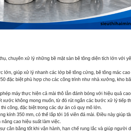
ụ, chuyên xử lý những bề mặt sàn bê tông diện tích lớn với y
cực lớn, giúp xử lý nhanh các lớp bê tông cứng, bê tông mác cao
50 đặc biệt phù hợp cho các công trình như nhà xưởng, kho bãi
 phép máy thực hiện cả mài thô lẫn đánh bóng với hiệu quả cao
ết xước không mong muốn, từ đó rút ngắn các bước xử lý tiếp t
 thi công, đặc biệt trong các dự án có quy mô lớn.
g kính 350 mm, có thể lắp tới 16 viên đá mài. Điều này giúp t
n nâng cao hiệu suất làm việc.
ự cân bằng tốt khi vận hành, hạn chế rung lắc và giúp người 