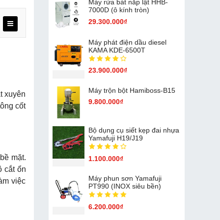
Máy rửa bát nắp lật HHB-
7000D (ô kính tròn)
29.300.000₫
Máy phát điện dầu diesel
KAMA KDE-6500T
23.900.000₫
Máy trộn bột Hamiboss-B15
t xuyên
9.800.000₫
tông cốt
Bộ dụng cụ siết kẹp đai nhựa
Yamafuji H19/J19
bề mặt.
1.100.000₫
ộ cắt ổn
Máy phun sơn Yamafuji
làm việc
PT990 (INOX siêu bền)
6.200.000₫