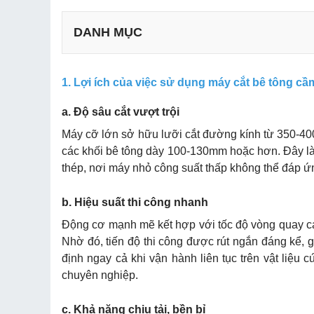
DANH MỤC
a. Độ sâu cắt vượt trội
1. Lợi ích của việc sử dụng máy cắt bê tông cầm
b. Hiệu suất thi công nhanh
c. Khả năng chịu tải, bền bỉ
a. Độ sâu cắt vượt trội
d. Linh hoạt, dễ thao tác
Máy cỡ lớn sở hữu lưỡi cắt đường kính từ 350-40
e. Đa dạng ứng dụng
các khối bê tông dày 100-130mm hoặc hơn. Đây là g
thép, nơi máy nhỏ công suất thấp không thể đáp ứ
a. Máy cắt bê tông Q-350
b. Máy cắt bê tông cầm tay Honda GQ35
b. Hiệu suất thi công nhanh
c. Máy cắt bê tông cầm tay STIHL TSA 230
Động cơ mạnh mẽ kết hợp với tốc độ vòng quay ca
d. Máy cắt bê tông STIHL TS800
Nhờ đó, tiến độ thi công được rút ngắn đáng kể, 
e. Máy cắt be tông chạy xăng Makita EK7651H
định ngay cả khi vận hành liên tục trên vật liệu
chuyên nghiệp.
c. Khả năng chịu tải, bền bỉ