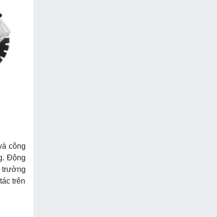
và công
g. Động
i trường
ác trên