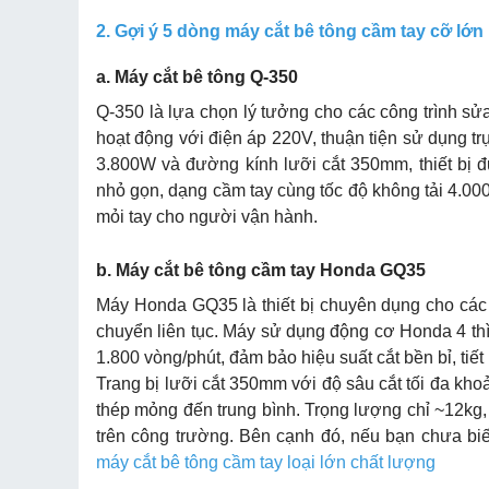
2. Gợi ý 5 dòng máy cắt bê tông cầm tay cỡ lớn
a. Máy cắt bê tông Q-350
Q-350 là lựa chọn lý tưởng cho các công trình sử
hoạt động với điện áp 220V, thuận tiện sử dụng t
3.800W và đường kính lưỡi cắt 350mm, thiết bị đ
nhỏ gọn, dạng cầm tay cùng tốc độ không tải 4.00
mỏi tay cho người vận hành.
b. Máy cắt bê tông cầm tay Honda GQ35
Máy Honda GQ35 là thiết bị chuyên dụng cho các 
chuyển liên tục. Máy sử dụng động cơ Honda 4 thì
1.800 vòng/phút, đảm bảo hiệu suất cắt bền bỉ, tiết
Trang bị lưỡi cắt 350mm với độ sâu cắt tối đa kh
thép mỏng đến trung bình. Trọng lượng chỉ ~12kg, k
trên công trường. Bên cạnh đó, nếu bạn chưa bi
máy cắt bê tông cầm tay loại lớn chất lượng