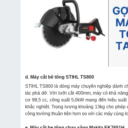
d. Máy cắt bê tông STIHL TS800
STIHL TS800 là dòng máy chuyên nghiệp dành cho
tác phá dỡ. Với lưỡi cắt 400mm, máy có khả năng
cơ 98,5 cc, công suất 5,0kW mang đến hiệu suất c
khắc nghiệt. Trọng lượng khoảng 13kg cho phép c
công trường thuận tiện hơn so với các máy cùng lo
e. Máy cắt be tông chạy xăng Makita EK7651H