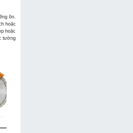
iếng ồn.
ạch hoặc
hẹp hoặc
c tường