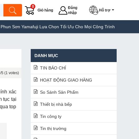
0
Đăng
Giỏ hàng
Hỗ trợ
nhập
mafuji Lựa Chọn Tối Ưu Cho Mọi Công Trình
Máy Hàn Túi Yamafuj
DANH MỤC
TIN BÁO CHÍ
/5 (1 votes)
HOẠT ĐỘNG GIAO HÀNG
hính xác
So Sánh Sản Phẩm
 tục tại
Thiết bị nhà bếp
 qua top
Tin công ty
Tin thị trường