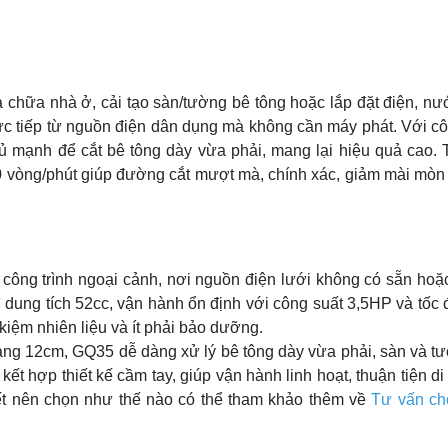
a chữa nhà ở, cải tạo sàn/tường bê tông hoặc lắp đặt điện, n
rực tiếp từ nguồn điện dân dụng mà không cần máy phát. Với c
ủ mạnh để cắt bê tông dày vừa phải, mang lại hiệu quả cao. T
0 vòng/phút giúp đường cắt mượt mà, chính xác, giảm mài mòn
công trình ngoại cảnh, nơi nguồn điện lưới không có sẵn hoặc
 dung tích 52cc, vận hành ổn định với công suất 3,5HP và tốc
 kiệm nhiên liệu và ít phải bảo dưỡng.
oảng 12cm, GQ35 dễ dàng xử lý bê tông dày vừa phải, sàn và t
ết hợp thiết kế cầm tay, giúp vận hành linh hoạt, thuận tiện d
ết nên chọn như thế nào có thể tham khảo thêm về
Tư vấn c