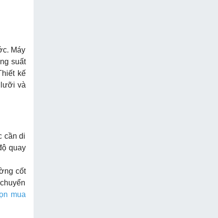
ước. Máy
ông suất
hiết kế
 lưỡi và
 cần di
 độ quay
ường cốt
i chuyển
họn mua