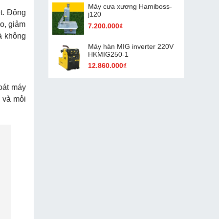
Máy cưa xương Hamiboss-
ệt. Động
j120
ao, giảm
7.200.000₫
mà không
Máy hàn MIG inverter 220V
HKMIG250-1
12.860.000₫
oát máy
g và mỏi