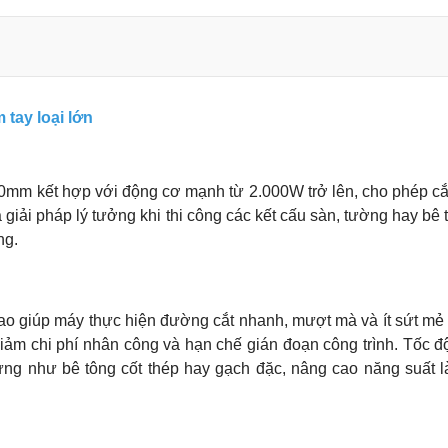
 tay loại lớn
0mm kết hợp với động cơ mạnh từ 2.000W trở lên, cho phép cắ
iải pháp lý tưởng khi thi công các kết cấu sàn, tường hay bê 
ng.
o giúp máy thực hiện đường cắt nhanh, mượt mà và ít sứt mẻ 
giảm chi phí nhân công và hạn chế gián đoạn công trình. Tốc đ
 cứng như bê tông cốt thép hay gạch đặc, nâng cao năng suất 