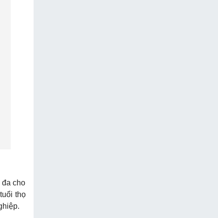
i đa cho
tuổi thọ
ghiệp.