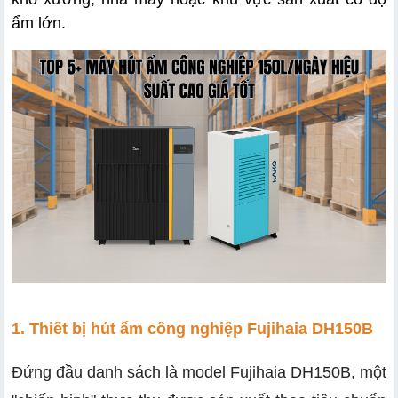
ẩm lớn.
1. Thiết bị hút ẩm công nghiệp Fujihaia DH150B  
Đứng đầu danh sách là model Fujihaia DH150B, một