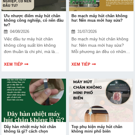
Ưu nhược điểm máy hút chân
Bo mạch máy hút chân không
không công nghiệp, có nên đầu
hư: Nên mua mới hay sửa?
tư?
04/08/2026
31/07/2026
Việc đầu tư máy hút chân
Bo mạch máy hút chân không
không công suất lớn không
hư: Nên mua mới hay sửa?
đơn thuần là chi phí, mà là
Mỗi phương án đều có những
cách bạn bảo vệ chất lượng
ưu và nhược điểm riêng. Hãy
sản phẩm và nâng cao vị thế
cùng tìm hiểu để đưa ra quyết
XEM TIẾP
XEM TIẾP
thương hiệu trên thị trường.
định phù hợp với tình trạng
Tìm hiểu ngay về ưu nhược
thiết bị và ngân sách của bạn.
điểm của thiết bị này để có
thêm thông tin và giúp bạn đưa
ra lựa chọn phù hợp, hiệu quả
hơn nhé!
Dây hàn nhiệt máy hút chân
Top phụ kiện máy hút chân
không là gì? cách chọn
không mini phổ biến