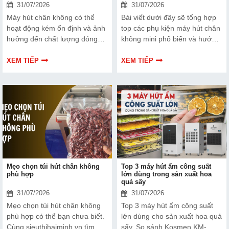
31/07/2026
31/07/2026
Máy hút chân không có thể
Bài viết dưới đây sẽ tổng hợp
hoạt động kém ổn định và ảnh
top các phụ kiện máy hút chân
hưởng đến chất lượng đóng
không mini phổ biến và hướng
gói nếu dây hàn nhiệt gặp lỗi.
dẫn bạn cách bảo trì, thay thế
Bài viết dưới đây sẽ giúp bạn
chuẩn kỹ thuật ngay tại nhà.
XEM TIẾP
XEM TIẾP
hiểu rõ hơn về dây hàn nhiệt
và cách lựa chọn phù hợp.
Mẹo chọn túi hút chân không
Top 3 máy hút ẩm công suất
phù hợp
lớn dùng trong sản xuất hoa
quả sấy
31/07/2026
31/07/2026
Mẹo chọn túi hút chân không
Top 3 máy hút ẩm công suất
phù hợp có thể bạn chưa biết.
lớn dùng cho sản xuất hoa quả
Cùng sieuthihaiminh.vn tìm
sấy. So sánh Kosmen KM-