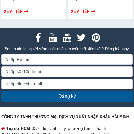
hiểu chi tiết cách lựa chọn qua
180S, FujiE HM-2408DS và
thông tin bài viết dưới đây nhé!
FujiE HM-1800D theo công
XEM TIẾP
XEM TIẾP
suất, lưu lượng gió và nhu cầu
sử dụng.
Bạn muốn là người sớm nhất nhận khuyến mãi đặc biệt? Đăng ký ngay.
Đăng ký
CÔNG TY TNHH THƯƠNG MẠI DỊCH VỤ XUẤT NHẬP KHẨU HẢI MINH
Trụ sở HCM:
33/4 Bùi Đình Túy, phường Bình Thạnh