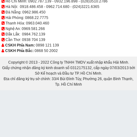
Hồ Chí Minh:
0902.787.139
-
0932.196.898
-
(028)3510.2786
Hà Nội:
0918.486.458
-
0962.714.680
-
(024)3221.6365
Đà Nẵng:
0962.986.450
Hải Phòng:
0868.22.7775
Thanh Hóa:
0963.040.460
Nghệ An:
0969.581.266
Đắk Lắk:
0984.762.139
Cần Thơ:
0938 704 139
CSKH Phía Nam:
0898 121 139
CSKH Phía Bắc:
0868 50 2002
Copyright © 2013 - 2022 Công ty TNHH TMDV xuất nhập khẩu Hải Minh.
Giấy chứng nhận đăng ký kinh doanh số 0312175132, cấp ngày 07/03/2013 bởi
Sở Kế hoạch và Đầu tư TP. Hồ Chí Minh.
Địa chỉ đăng ký trụ sở chính: 33/4 Bùi Đình Túy, Phường 26, quận Bình Thạnh,
Tp. Hồ Chí Minh