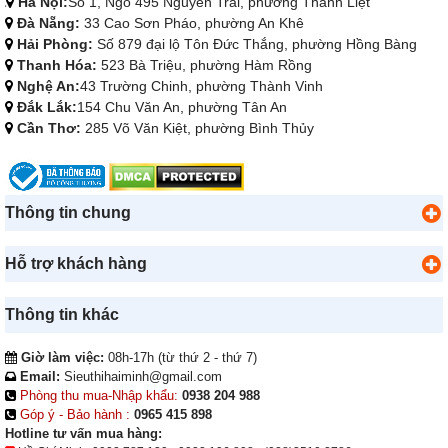
Hà Nội:
Số 1, Ngõ 495 Nguyễn Trãi, phường Thanh Liệt
Đà Nẵng:
33 Cao Sơn Pháo, phường An Khê
Hải Phòng:
Số 879 đại lộ Tôn Đức Thắng, phường Hồng Bàng
Thanh Hóa:
523 Bà Triệu, phường Hàm Rồng
Nghệ An:
43 Trường Chinh, phường Thành Vinh
Đắk Lắk:
154 Chu Văn An, phường Tân An
Cần Thơ:
285 Võ Văn Kiệt, phường Bình Thủy
Thông tin chung
Hỗ trợ khách hàng
Thông tin khác
Giờ làm việc:
08h-17h (từ thứ 2 - thứ 7)
Email:
Sieuthihaiminh@gmail.com
Phòng thu mua-Nhập khẩu:
0938 204 988
Góp ý - Bảo hành :
0965 415 898
Hotline tư vấn mua hàng: