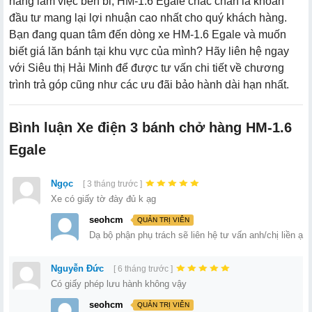
năng làm việc bền bỉ, HM-1.6 Egale chắc chắn là khoản
đầu tư mang lại lợi nhuận cao nhất cho quý khách hàng.
Bạn đang quan tâm đến dòng xe HM-1.6 Egale và muốn
biết giá lăn bánh tại khu vực của mình? Hãy liên hệ ngay
với Siêu thị Hải Minh để được tư vấn chi tiết về chương
trình trả góp cũng như các ưu đãi bảo hành dài hạn nhất.
Bình luận Xe điện 3 bánh chở hàng HM-1.6
Egale
Ngọc
[ 3 tháng trước ]
Xe có giấy tờ đày đủ k ạg
seohcm
QUẢN TRỊ VIÊN
Dạ bộ phận phụ trách sẽ liên hệ tư vấn anh/chị liền ạ
Nguyễn Đức
[ 6 tháng trước ]
Có giấy phép lưu hành không vậy
seohcm
QUẢN TRỊ VIÊN