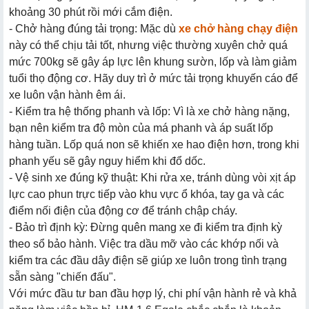
khoảng 30 phút rồi mới cắm điện.
- Chở hàng đúng tải trọng: Mặc dù
xe chở hàng chạy điện
này có thể chịu tải tốt, nhưng việc thường xuyên chở quá
mức 700kg sẽ gây áp lực lên khung sườn, lốp và làm giảm
tuổi thọ động cơ. Hãy duy trì ở mức tải trọng khuyến cáo để
xe luôn vận hành êm ái.
- Kiểm tra hệ thống phanh và lốp: Vì là xe chở hàng nặng,
bạn nên kiểm tra độ mòn của má phanh và áp suất lốp
hàng tuần. Lốp quá non sẽ khiến xe hao điện hơn, trong khi
phanh yếu sẽ gây nguy hiểm khi đổ dốc.
- Vệ sinh xe đúng kỹ thuật: Khi rửa xe, tránh dùng vòi xịt áp
lực cao phun trực tiếp vào khu vực ổ khóa, tay ga và các
điểm nối điện của động cơ để tránh chập cháy.
- Bảo trì định kỳ: Đừng quên mang xe đi kiểm tra định kỳ
theo sổ bảo hành. Việc tra dầu mỡ vào các khớp nối và
kiểm tra các đầu dây điện sẽ giúp xe luôn trong tình trạng
sẵn sàng "chiến đấu".
Với mức đầu tư ban đầu hợp lý, chi phí vận hành rẻ và khả