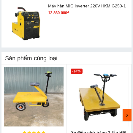
Máy hàn MIG inverter 220V HKMIG250-1
12.860.000₫
Sản phẩm cùng loại
-14%
Xe điện chở hàng 1 tấn HM-