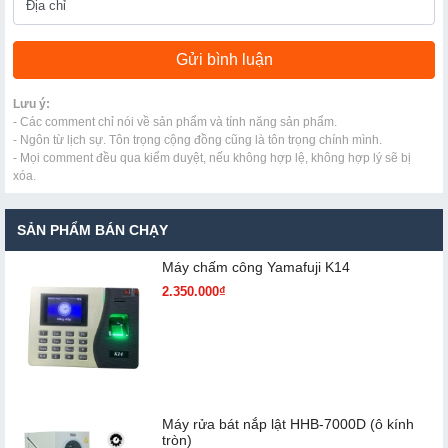
Lưu ý:
- Các comment chỉ nói về sản phẩm và tính năng sản phẩm.
- Ngôn từ lịch sự. Tôn trọng cộng đồng cũng là tôn trọng chính mình.
- Mọi comment đều qua kiểm duyệt, nếu không hợp lệ, không hợp lý sẽ bị
xóa.
SẢN PHẨM BÁN CHẠY
Máy chấm cô​ng Yamafuji K14
2.350.000₫
Máy rửa bát nắp lật HHB-7000D (ô kính
tròn)