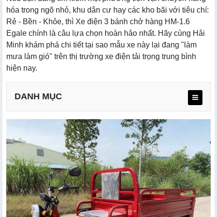
hóa trong ngõ nhỏ, khu dân cư hay các kho bãi với tiêu chí:
Rẻ - Bền - Khỏe, thì Xe điện 3 bánh chở hàng HM-1.6
Egale chính là câu lựa chọn hoàn hảo nhất. Hãy cùng Hải
Minh khám phá chi tiết tại sao mẫu xe này lại đang "làm
mưa làm gió" trên thị trường xe điện tải trọng trung bình
hiện nay.
DANH MỤC
a. Thông số kỹ thuật ấn tượng
b. Phụ kiện và trang bị đi kèm