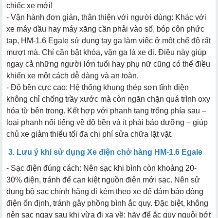
chiếc xe mới!
- Vận hành đơn giản, thân thiện với người dùng: Khác với
xe máy dầu hay máy xăng cần phải vào số, bóp côn phức
tạp, HM-1.6 Egale sử dụng tay ga làm việc ở một chế độ rất
mượt mà. Chỉ cần bật khóa, vặn ga là xe đi. Điều này giúp
ngay cả những người lớn tuổi hay phụ nữ cũng có thể điều
khiển xe một cách dễ dàng và an toàn.
- Độ bền cực cao: Hệ thống khung thép sơn tĩnh điện
không chỉ chống trầy xước mà còn ngăn chặn quá trình oxy
hóa từ bên trong. Kết hợp với phanh tang trống phía sau –
loại phanh nổi tiếng về độ bền và ít phải bảo dưỡng – giúp
chủ xe giảm thiểu tối đa chi phí sửa chữa lặt vặt.
3. Lưu ý khi sử dụng Xe điện chở hàng HM-1.6 Egale
- Sạc điện đúng cách: Nên sạc khi bình còn khoảng 20-
30% điện, tránh để cạn kiệt nguồn điện mới sạc. Nên sử
dụng bộ sạc chính hãng đi kèm theo xe để đảm bảo dòng
điện ổn định, tránh gây phồng bình ắc quy. Đặc biệt, không
nên sạc ngay sau khi vừa đi xa về; hãy để ắc quy nguội bớt