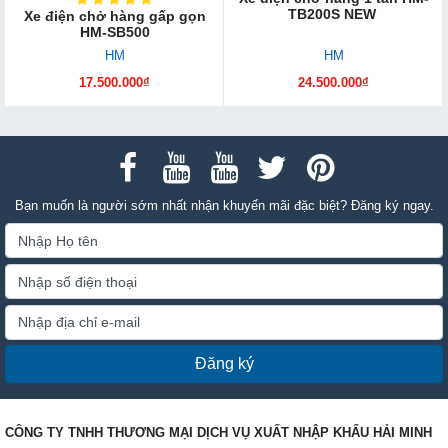
TB200S NEW
Xe điện chở hàng gấp gọn
HM-SB500
HM
HM
17.500.000₫
24.500.000₫
Bạn muốn là người sớm nhất nhận khuyến mãi đặc biệt? Đăng ký ngay.
Đăng ký
CÔNG TY TNHH THƯƠNG MẠI DỊCH VỤ XUẤT NHẬP KHẨU HẢI MINH