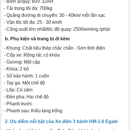
- Bình acquy: 60V 32AH
- Tải trọng tối đa: 700kg
- Quãng đường di chuyển: 30 - 40km/ mỗi lần sạc
- Vận tốc tối đa: 25 - 30 km/h
- Công suất lớn nhất/tốc độ quay: 2500w/vòng /phút
b. Phụ kiện và trang bị đi kèm
- Khung: Chất liệu thép chắc chắn - Sơn tĩnh điện
- Cốp xe: Rộng rãi, có khóa
- Gương: Một cặp
- Khóa: 2 bộ
- Sổ bảo hành: 1 cuốn
- Tay ga: Một chế độ
- Lốp: Có săm
- Đèn pha: Hai chế độ
- Phanh trước
- Phanh sau: Kiểu tang trống
2. Ưu điểm nổi bật của Xe điện 3 bánh HM-1.6 Egale