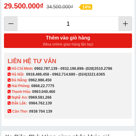
29.500.000₫
34.500.000₫
14%
Thêm vào giỏ hàng
(Mua online giao hàng tận tay)
LIÊN HỆ TƯ VẤN
​ Hồ Chí Minh:
0902.787.139
-
0932.196.898
-
(028)3510.2786
Hà Nội:
0918.486.458
-
0962.714.680
-
(024)3221.6365
Đà Nẵng:
0962.986.450
Hải Phòng:
0868.22.7775
Thanh Hóa:
0963.040.460
Nghệ An:
0969.581.266
Đắk Lắk:
0984.762.139
Cần Thơ:
0938 704 139​