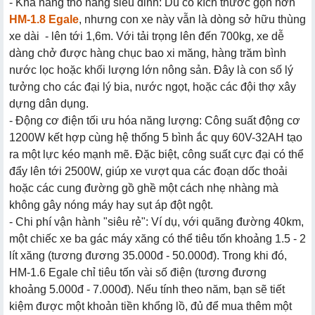
- Khả năng thồ hàng siêu đỉnh: Dù có kích thước gọn hơn
HM-1.8 Egale
, nhưng con xe này vẫn là dòng sở hữu thùng
xe dài - lên tới 1,6m. Với tải trọng lên đến 700kg, xe dễ
dàng chở được hàng chục bao xi măng, hàng trăm bình
nước lọc hoặc khối lượng lớn nông sản. Đây là con số lý
tưởng cho các đại lý bia, nước ngọt, hoặc các đội thợ xây
dựng dân dụng.
- Động cơ điện tối ưu hóa năng lượng: Công suất động cơ
1200W kết hợp cùng hệ thống 5 bình ắc quy 60V-32AH tạo
ra một lực kéo mạnh mẽ. Đặc biệt, công suất cực đại có thể
đẩy lên tới 2500W, giúp xe vượt qua các đoạn dốc thoải
hoặc các cung đường gồ ghề một cách nhẹ nhàng mà
không gây nóng máy hay sụt áp đột ngột.
- Chi phí vận hành "siêu rẻ": Ví dụ, với quãng đường 40km,
một chiếc xe ba gác máy xăng có thể tiêu tốn khoảng 1.5 - 2
lít xăng (tương đương 35.000đ - 50.000đ). Trong khi đó,
HM-1.6 Egale chỉ tiêu tốn vài số điện (tương đương
khoảng 5.000đ - 7.000đ). Nếu tính theo năm, bạn sẽ tiết
kiệm được một khoản tiền khổng lồ, đủ để mua thêm một