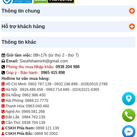
Thông tin chung
Hỗ trợ khách hàng
Thông tin khác
Giờ làm việc:
08h-17h (từ thứ 2 - thứ 7)
Email:
Sieuthihaiminh@gmail.com
Phòng thu mua-Nhập khẩu:
0938 204 988
Góp ý - Bảo hành :
0965 415 898
Hotline tư vấn mua hàng:
Hồ Chí Minh:
0902.787.139
-
0932.196.898
-
(028)3510.2786
Hà Nội:
0918.486.458
-
0962.714.680
-
(024)3221.6365
Đà Nẵng:
0962.986.450
Hải Phòng:
0868.22.7775
Thanh Hóa:
0963.040.460
Nghệ An:
0969.581.266
Đắk Lắk:
0984.762.139
Cần Thơ:
0938 704 139
CSKH Phía Nam:
0898 121 139
CSKH Phía Bắc:
0868 50 2002