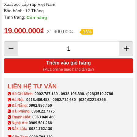
Xuất xứ: Lắp ráp Việt Nam
Bảo hành: 12 Tháng
Tình trạng:
Còn hàng
19.000.000₫
21.900.000₫
13%
Thêm vào giỏ hàng
(Mua online giao hàng tận tay)
LIÊN HỆ TƯ VẤN
​ Hồ Chí Minh:
0902.787.139
-
0932.196.898
-
(028)3510.2786
Hà Nội:
0918.486.458
-
0962.714.680
-
(024)3221.6365
Đà Nẵng:
0962.986.450
Hải Phòng:
0868.22.7775
Thanh Hóa:
0963.040.460
Nghệ An:
0969.581.266
Đắk Lắk:
0984.762.139
Cần Thơ:
0938 704 139​