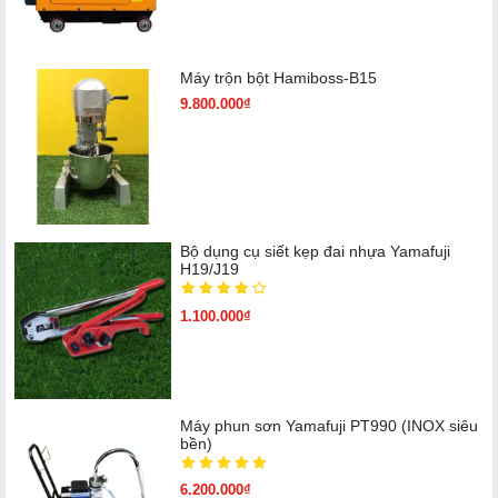
Máy trộn bột Hamiboss-B15
9.800.000₫
Bộ dụng cụ siết kẹp đai nhựa Yamafuji
H19/J19
1.100.000₫
Máy phun sơn Yamafuji PT990 (INOX siêu
bền)
6.200.000₫