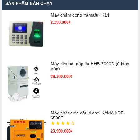
SẢN PHẨM BÁN CHẠY
Máy chấm cô​ng Yamafuji K14
2.350.000₫
Máy rửa bát nắp lật HHB-7000D (ô kính
tròn)
29.300.000₫
Máy phát điện dầu diesel KAMA KDE-
6500T
23.900.000₫