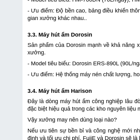
- Ưu điểm: Độ bền cao, bảng điều khiển thôn
gian xưởng khác nhau..
3.3. Máy hút ẩm Dorosin
Sản phẩm của Dorosin mạnh về khả năng xử l
xưởng.
- Model tiêu biểu: Dorosin ERS-890L (90L/ng
- Ưu điểm: Hệ thống máy nén chất lượng, hoạ
3.4. Máy hút ẩm Harison
Đây là dòng máy hút ẩm công nghiệp lâu đời n
đặc biệt hiệu quả trong các kho nguyên liệu
Vậy xưởng may nên dùng loại nào?
Nếu ưu tiên sự bền bỉ và công nghệ mới nhấ
định và tối ưu chi phí, FujiE và Dorosin sẽ là