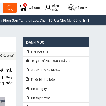
0
Đăng
Giỏ hàng
Hỗ trợ
nhập
n Yamafuji Lựa Chọn Tối Ưu Cho Mọi Công Trình
Máy Hàn Túi Yam
DANH MỤC
TIN BÁO CHÍ
/5 (1 votes)
HOẠT ĐỘNG GIAO HÀNG
ải mái 
So Sánh Sản Phẩm
ng may 
Thiết bị nhà bếp
g hóc 
Tin công ty
Tin thị trường