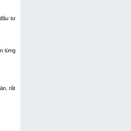
đầu tư 
n từng 
n, rất 