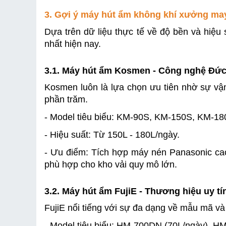
3. Gợi ý máy hút ẩm không khí xưởng ma
Dựa trên dữ liệu thực tế về độ bền và hiệu 
nhất hiện nay.
3.1. Máy hút ẩm Kosmen - Công nghệ Đức
Kosmen luôn là lựa chọn ưu tiên nhờ sự vậ
phần trăm.
- Model tiêu biểu: KM-90S, KM-150S, KM-18
- Hiệu suất: Từ 150L - 180L/ngày.
- Ưu điểm: Tích hợp máy nén Panasonic cao 
phù hợp cho kho vải quy mô lớn.
3.2. Máy hút ẩm FujiE - Thương hiệu uy tín
FujiE nổi tiếng với sự đa dạng về mẫu mã và 
- Model tiêu biểu: HM-700DN (70L/ngày), 