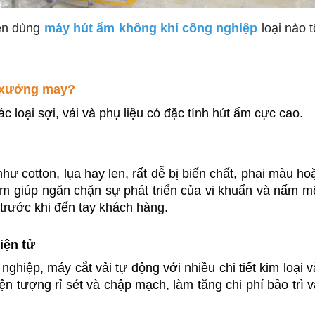
ên dùng
máy hút ẩm không khí công nghiệp
loại nào t
ng xưởng may?
 loại sợi, vải và phụ liệu có đặc tính hút ẩm cực cao.
 như cotton, lụa hay len, rất dễ bị biến chất, phai màu ho
m giúp ngăn chặn sự phát triển của vi khuẩn và nấm mố
 trước khi đến tay khách hàng.
iện tử
ệp, máy cắt vải tự động với nhiều chi tiết kim loại v
ện tượng rỉ sét và chập mạch, làm tăng chi phí bảo trì v