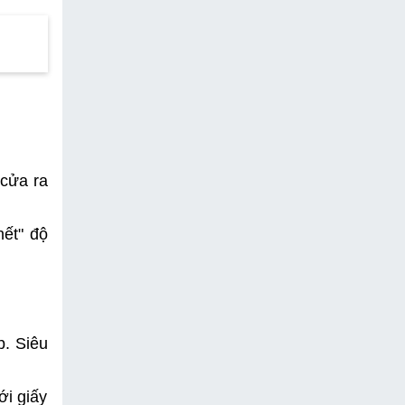
cửa ra 
ết" độ 
. Siêu 
i giấy 