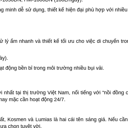
g minh dễ sử dụng, thiết kế hiện đại phù hợp với nhiều
ý ẩm nhanh và thiết kế tối ưu cho việc di chuyển tro
ày).
t động bền bỉ trong môi trường nhiều bụi vải.
hất tại thị trường Việt Nam, nổi tiếng với "nồi đồng cố
 may mặc cần hoạt động 24/7.
t, Kosmen và Lumias là hai cái tên sáng giá. Nếu cần
 lựa chọn tuyệt vời.