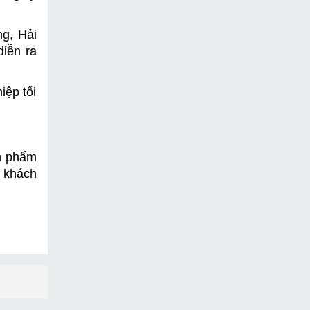
, Hải 
ễn ra 
ệp tối 
n phẩm 
 khách 