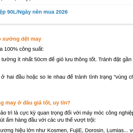
iệp 90L/Ngày nên mua 2026
ho xưởng dệt may
 đa 100% công suất:
h tường ít nhất 50cm để gió lưu thông tốt. Tránh đặt gần 
 hai đầu hoặc so le nhau để tránh tình trạng "vùng ch
 may ở đâu giá tốt, uy tín?
ảo trì là cực kỳ quan trọng đối với máy móc công nghiệp
hút ẩm hàng đầu với các ưu thế vượt trội:
ơng hiệu lớn như Kosmen, FujiE, Dorosin, Lumias... vớ