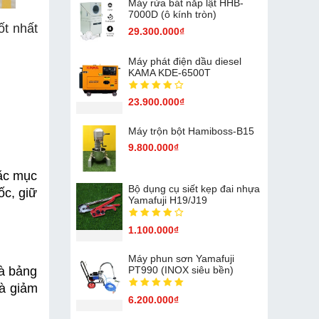
Máy rửa bát nắp lật HHB-
7000D (ô kính tròn)
ốt nhất
29.300.000₫
Máy phát điện dầu diesel
KAMA KDE-6500T
23.900.000₫
Máy trộn bột Hamiboss-B15
9.800.000₫
ặc mục 
Bộ dụng cụ siết kẹp đai nhựa
c, giữ 
Yamafuji H19/J19
1.100.000₫
Máy phun sơn Yamafuji
à bảng 
PT990 (INOX siêu bền)
à giảm 
6.200.000₫