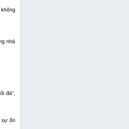
 không 
ng nhà 
i đá", 
 sự ổn 