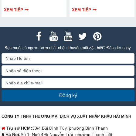
dẫn bạn cách bảo trì, thay thế
hiểu chi tiết cách lựa chọn qua
chuẩn kỹ thuật ngay tại nhà.
thông tin bài viết dưới đây nhé!
XEM TIẾP
XEM TIẾP
Bạn muốn là người sớm nhất nhận khuyến mãi đặc biệt? Đăng ký ngay.
Đăng ký
CÔNG TY TNHH THƯƠNG MẠI DỊCH VỤ XUẤT NHẬP KHẨU HẢI MINH
Trụ sở HCM:
33/4 Bùi Đình Túy, phường Bình Thạnh
Hà Nội:
Số 1, Ngõ 495 Nguyễn Trãi, phường Thanh Liệt