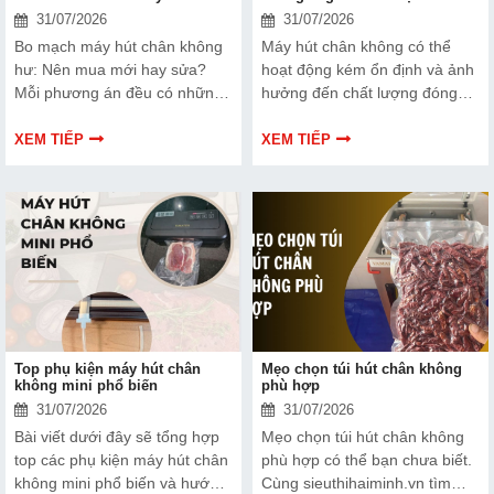
31/07/2026
31/07/2026
Bo mạch máy hút chân không
Máy hút chân không có thể
hư: Nên mua mới hay sửa?
hoạt động kém ổn định và ảnh
Mỗi phương án đều có những
hưởng đến chất lượng đóng
ưu và nhược điểm riêng. Hãy
gói nếu dây hàn nhiệt gặp lỗi.
cùng tìm hiểu để đưa ra quyết
Bài viết dưới đây sẽ giúp bạn
XEM TIẾP
XEM TIẾP
định phù hợp với tình trạng
hiểu rõ hơn về dây hàn nhiệt
thiết bị và ngân sách của bạn.
và cách lựa chọn phù hợp.
Top phụ kiện máy hút chân
Mẹo chọn túi hút chân không
không mini phổ biến
phù hợp
31/07/2026
31/07/2026
Bài viết dưới đây sẽ tổng hợp
Mẹo chọn túi hút chân không
top các phụ kiện máy hút chân
phù hợp có thể bạn chưa biết.
không mini phổ biến và hướng
Cùng sieuthihaiminh.vn tìm