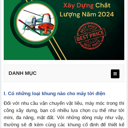
DANH MỤC
I. Có những loại khung nào cho máy tời điện
1. Khung tời mini
Đối với nhu cầu vận chuyển vật liệu, máy móc trong thi
2. Khung cẩu xoay
công xây dựng, bạn có nhiều lựa chọn cụ thể như tời
3. Khung tời mặt đất
mini, đa năng, mặt đất. Với những dòng máy như vậy,
thường sẽ đi kèm cùng các khung cố định để thiết kế