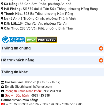
Đà Nẵng:
33 Cao Sơn Pháo, phường An Khê
Hải Phòng:
Số 879 đại lộ Tôn Đức Thắng, phường Hồng Bàng
Thanh Hóa:
523 Bà Triệu, phường Hàm Rồng
Nghệ An:
43 Trường Chinh, phường Thành Vinh
Đắk Lắk:
154 Chu Văn An, phường Tân An
Cần Thơ:
285 Võ Văn Kiệt, phường Bình Thủy
Thông tin chung
Hỗ trợ khách hàng
Thông tin khác
Giờ làm việc:
08h-17h (từ thứ 2 - thứ 7)
Email:
Sieuthihaiminh@gmail.com
Phòng thu mua-Nhập khẩu:
0938 204 988
Góp ý - Bảo hành :
0965 415 898
Hotline tư vấn mua hàng:
Hồ Chí Minh:
0902.787.139
-
0932.196.898
-
(028)3510.2786