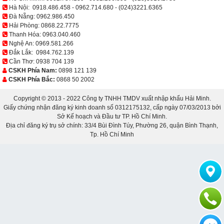
Hà Nội:
0918.486.458
-
0962.714.680
-
(024)3221.6365
Đà Nẵng:
0962.986.450
Hải Phòng:
0868.22.7775
Thanh Hóa:
0963.040.460
Nghệ An:
0969.581.266
Đắk Lắk:
0984.762.139
Cần Thơ:
0938 704 139
CSKH Phía Nam:
0898 121 139
CSKH Phía Bắc:
0868 50 2002
Copyright © 2013 - 2022 Công ty TNHH TMDV xuất nhập khẩu Hải Minh.
Giấy chứng nhận đăng ký kinh doanh số 0312175132, cấp ngày 07/03/2013 bởi
Sở Kế hoạch và Đầu tư TP. Hồ Chí Minh.
Địa chỉ đăng ký trụ sở chính: 33/4 Bùi Đình Túy, Phường 26, quận Bình Thạnh,
Tp. Hồ Chí Minh