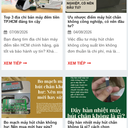
Top 3 địa chỉ bán máy đếm tiền
Ưu nhược điểm máy hút chân
TP.HCM đáng tin cậy
không công nghiệp, có nên đầu
tư?
07/08/2026
04/08/2026
Bạn đang tìm địa chỉ bán máy
Việc đầu tư máy hút chân
đếm tiền HCM chính hãng, giá
không công suất lớn không
tốt và bảo hành uy tín? Khám
đơn thuần là chi phí, mà là
phá ngay Top 3 đơn vị được
cách bạn bảo vệ chất lượng
nhiều doanh nghiệp, cửa hàng
sản phẩm và nâng cao vị thế
XEM TIẾP
XEM TIẾP
và ngân hàng tin tưởng lựa
thương hiệu trên thị trường.
chọn.
Tìm hiểu ngay về ưu nhược
điểm của thiết bị này để có
thêm thông tin và giúp bạn đưa
ra lựa chọn phù hợp, hiệu quả
hơn nhé!
Bo mạch máy hút chân không
Dây hàn nhiệt máy hút chân
hư: Nên mua mới hay sửa?
không là gì? cách chọn