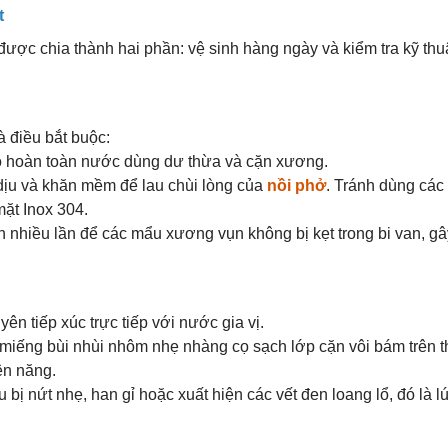
t
được chia thành hai phần: vệ sinh hàng ngày và kiểm tra kỹ thu
à điều bắt buộc:
bỏ hoàn toàn nước dùng dư thừa và cặn xương.
dịu và khăn mềm để lau chùi lòng của
nồi phở
. Tránh dùng các
ặt Inox 304.
 nhiều lần để các mẩu xương vụn không bị kẹt trong bi van, gâ
ên tiếp xúc trực tiếp với nước gia vị.
iếng bùi nhùi nhôm nhẹ nhàng cọ sạch lớp cặn vôi bám trên 
iện năng.
 bị nứt nhẹ, han gỉ hoặc xuất hiện các vết đen loang lổ, đó là l