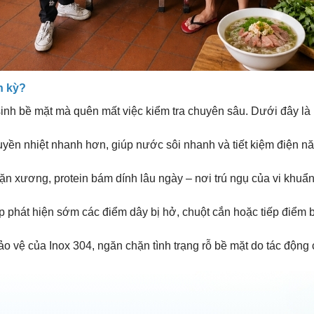
h kỳ?
sinh bề mặt mà quên mất việc kiểm tra chuyên sâu. Dưới đây l
truyền nhiệt nhanh hơn, giúp nước sôi nhanh và tiết kiệm điện n
n xương, protein bám dính lâu ngày – nơi trú ngụ của vi khuẩn
p phát hiện sớm các điểm dây bị hở, chuột cắn hoặc tiếp điểm b
 bảo vệ của Inox 304, ngăn chặn tình trạng rỗ bề mặt do tác động