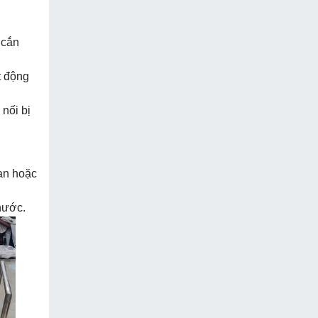
 cắn
t động
 nối bị
tan hoặc
 nước.