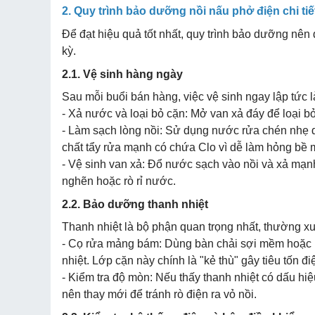
2. Quy trình bảo dưỡng nồi nấu phở điện chi tiế
Để đạt hiệu quả tốt nhất, quy trình bảo dưỡng nên 
kỳ.
2.1. Vệ sinh hàng ngày
Sau mỗi buổi bán hàng, việc vệ sinh ngay lập tức l
- Xả nước và loại bỏ cặn: Mở van xả đáy để loại 
- Làm sạch lòng nồi: Sử dụng nước rửa chén nhẹ 
chất tẩy rửa mạnh có chứa Clo vì dễ làm hỏng bề m
- Vệ sinh van xả: Đổ nước sạch vào nồi và xả mạnh
nghẽn hoặc rò rỉ nước.
2.2. Bảo dưỡng thanh nhiệt
Thanh nhiệt là bộ phận quan trọng nhất, thường xuy
- Cọ rửa mảng bám: Dùng bàn chải sợi mềm hoặc m
nhiệt. Lớp cặn này chính là "kẻ thù" gây tiêu tốn đ
- Kiểm tra độ mòn: Nếu thấy thanh nhiệt có dấu hiệu
nên thay mới để tránh rò điện ra vỏ nồi.