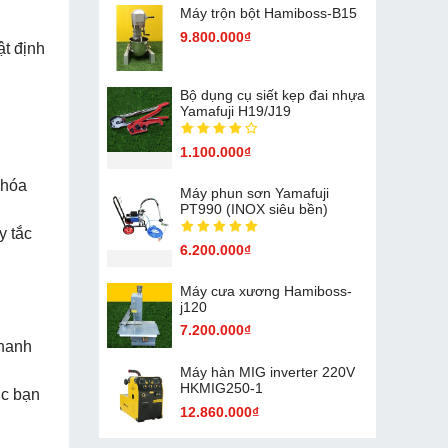
Máy trộn bột Hamiboss-B15
9.800.000₫
ật định
Bộ dụng cụ siết kẹp đai nhựa
Yamafuji H19/J19
1.100.000₫
 hóa
Máy phun sơn Yamafuji
PT990 (INOX siêu bền)
y tắc
6.200.000₫
Máy cưa xương Hamiboss-
j120
7.200.000₫
thanh
Máy hàn MIG inverter 220V
HKMIG250-1
úc bạn
12.860.000₫