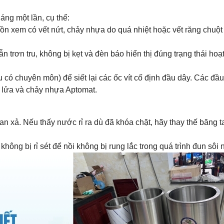
áng một lần, cụ thể:
ồn xem có vết nứt, chảy nhựa do quá nhiệt hoặc vết răng chuột
trơn tru, không bị kẹt và đèn báo hiển thị đúng trạng thái hoạ
 có chuyên môn) để siết lại các ốc vít cố định đầu dây. Các đầu
 lửa và chảy nhựa Aptomat.
van xả. Nếu thấy nước rỉ ra dù đã khóa chặt, hãy thay thế băng 
ông bị rỉ sét để nồi không bị rung lắc trong quá trình đun sôi