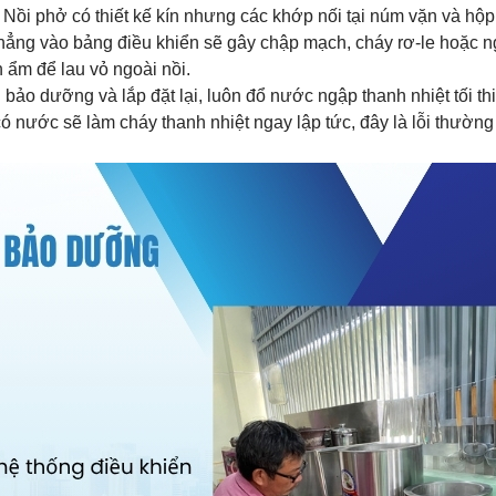
: Nồi phở có thiết kế kín nhưng các khớp nối tại núm vặn và hộp
 thẳng vào bảng điều khiển sẽ gây chập mạch, cháy rơ-le hoặc 
 ẩm để lau vỏ ngoài nồi.
bảo dưỡng và lắp đặt lại, luôn đổ nước ngập thanh nhiệt tối th
có nước sẽ làm cháy thanh nhiệt ngay lập tức, đây là lỗi thườn