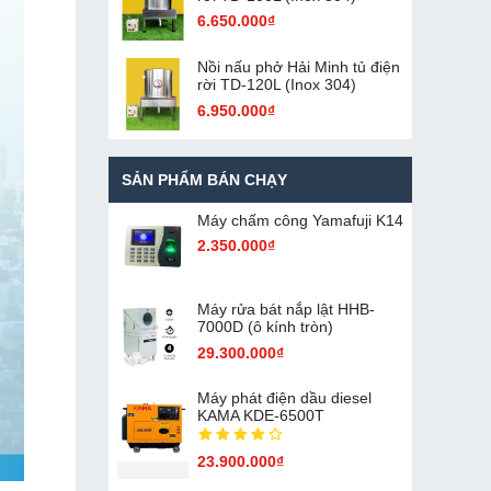
6.650.000₫
Nồi nấu phở Hải Minh tủ điện
rời TD-120L (Inox 304)
6.950.000₫
SẢN PHẨM BÁN CHẠY
Máy chấm cô​ng Yamafuji K14
2.350.000₫
Máy rửa bát nắp lật HHB-
7000D (ô kính tròn)
29.300.000₫
Máy phát điện dầu diesel
KAMA KDE-6500T
23.900.000₫