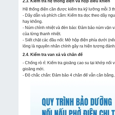
2.3. Kiểm tra hệ thống điện và hộp điều khiển
Hệ thống điện cần được kiểm tra kỹ lưỡng mỗi 3 th
- Dây dẫn và phích cắm: Kiểm tra dọc theo dây ngu
hay không.
- Núm chỉnh nhiệt và đèn báo: Đảm bảo núm vặn vẫn 
của từng thanh nhiệt.
- Siết chặt các đầu nối: Mở hộp điện phía dưới (nếu
lỏng là nguyên nhân chính gây ra hiện tượng đánh
2.4. Kiểm tra van xả và chân đế
- Chống rò rỉ: Kiểm tra gioăng cao su tại khớp nối 
gioăng mới.
- Độ chắc chắn: Đảm bảo 4 chân đế vẫn cân bằng, kh