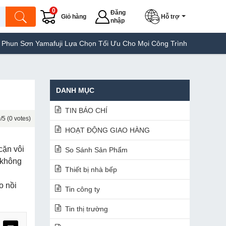
0
Đăng
Giỏ hàng
Hỗ trợ
nhập
fuji Lựa Chọn Tối Ưu Cho Mọi Công Trình
Máy Hàn Túi Yamafuji 
DANH MỤC
TIN BÁO CHÍ
/5 (0 votes)
HOẠT ĐỘNG GIAO HÀNG
cặn vôi
So Sánh Sản Phẩm
 không
Thiết bị nhà bếp
o nồi
Tin công ty
Tin thị trường