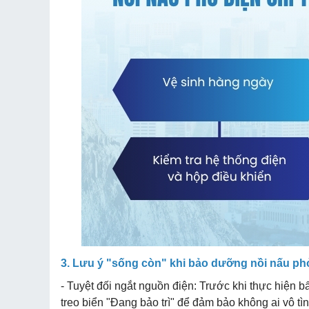
3. Lưu ý "sống còn" khi bảo dưỡng nồi nấu ph
- Tuyệt đối ngắt nguồn điện: Trước khi thực hiện 
treo biển "Đang bảo trì" để đảm bảo không ai vô tìn