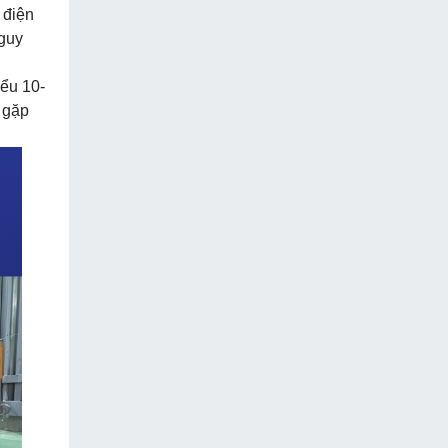
 điện
nguy
iểu 10-
g gặp