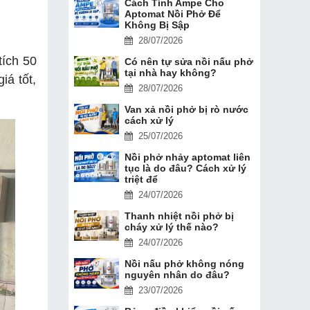
Cách Tính Ampe Cho
Aptomat Nồi Phở Để
Không Bị Sập
28/07/2026
tích 50
Có nên tự sửa nồi nấu phở
tại nhà hay không?
iá tốt,
28/07/2026
Van xả nồi phở bị rò nước
cách xử lý
25/07/2026
Nồi phở nhảy aptomat liên
tục là do đâu? Cách xử lý
triệt để
24/07/2026
Thanh nhiệt nồi phở bị
cháy xử lý thế nào?
24/07/2026
Nồi nấu phở không nóng
nguyên nhân do đâu?
23/07/2026