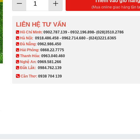
Thêm vào giỏ hàn
(Mua online giao hàng tận ta
LIÊN HỆ TƯ VẤN
​ Hồ Chí Minh:
0902.787.139
-
0932.196.898
-
(028)3510.2786
Hà Nội:
0918.486.458
-
0962.714.680
-
(024)3221.6365
Đà Nẵng:
0962.986.450
Hải Phòng:
0868.22.7775
Thanh Hóa:
0963.040.460
Nghệ An:
0969.581.266
Đắk Lắk:
0984.762.139
Cần Thơ:
0938 704 139​
1