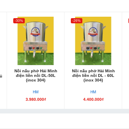
-30%
-26%
Nồi nấu phở Hải Minh
Nồi nấu phở Hải Minh
điện liền nồi DL-50L
điện liền nồi DL - 60L
tủ
(inox 304)
(inox 304)
HM
HM
3.980.000₫
4.400.000₫