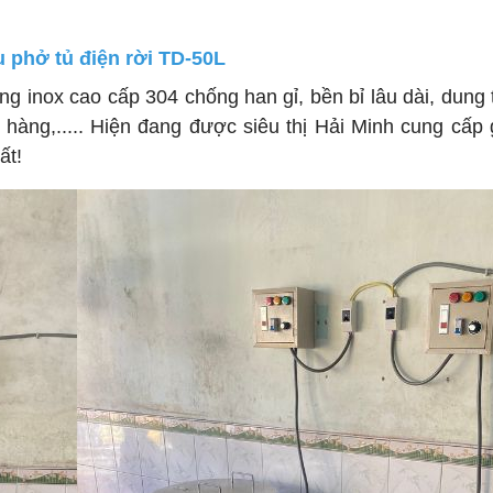
u phở tủ điện rời TD-50L
g inox cao cấp 304 chống han gỉ, bền bỉ lâu dài, dung 
 hàng,..... Hiện đang được siêu thị Hải Minh cung cấp g
ất!