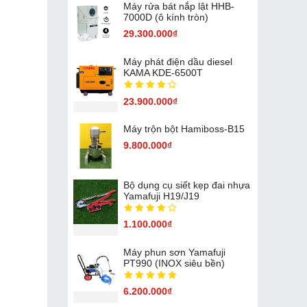
Máy rửa bát nắp lật HHB-
7000D (ô kính tròn)
29.300.000₫
Máy phát điện dầu diesel
KAMA KDE-6500T
23.900.000₫
Máy trộn bột Hamiboss-B15
9.800.000₫
Bộ dụng cụ siết kẹp đai nhựa
Yamafuji H19/J19
1.100.000₫
Máy phun sơn Yamafuji
PT990 (INOX siêu bền)
6.200.000₫