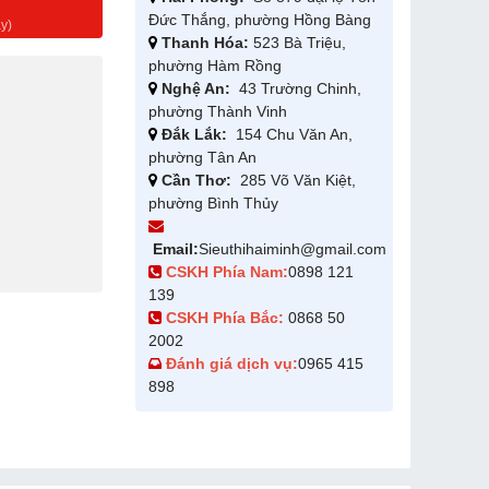
g
Đức Thắng, phường Hồng Bàng
y)
Thanh Hóa:
523 Bà Triệu,
phường Hàm Rồng
Nghệ An:
43 Trường Chinh,
phường Thành Vinh
Đắk Lắk:
154 Chu Văn An,
phường Tân An
Cần Thơ:
285 Võ Văn Kiệt,
phường Bình Thủy
Email:
Sieuthihaiminh@gmail.com
CSKH Phía Nam:
0898 121
139
CSKH Phía Bắc:
0868 50
2002
Đánh giá dịch vụ:
0965 415
898