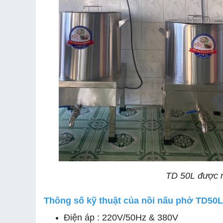
TD 50L được n
Thông số kỹ thuật của nồi nấu phở TD50
Điện áp : 220V/50Hz & 380V