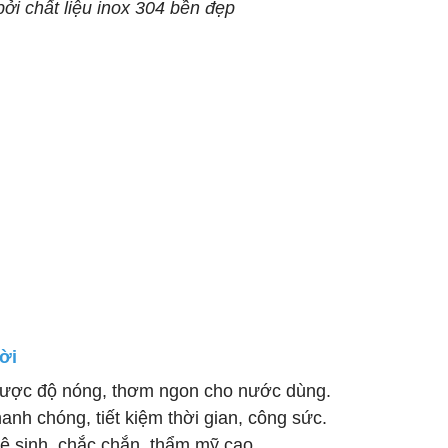
 bởi chất liệu inox 304 bền đẹp
rời
iữ được độ nóng, thơm ngon cho nước dùng.
nh chóng, tiết kiệm thời gian, công sức.
vệ sinh, chắc chắn, thẩm mỹ cao.