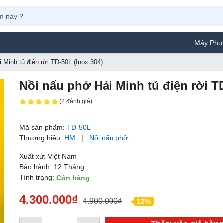
Máy Phun Sơn Yamafuji
 Minh tủ điện rời TD-50L (Inox 304)
Nồi nấu phở Hải Minh tủ điện rời T
(2 đánh giá)
Mã sản phẩm:
TD-50L
Thương hiệu:
HM
|
Nồi nấu phở
Xuất xứ: Việt Nam
Bảo hành: 12 Tháng
Tình trạng:
Còn hàng
4.300.000₫
4.900.000₫
12%