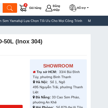
0
Đăng
Giỏ hàng
Hỗ trợ
nhập
 Lựa Chọn Tối Ưu Cho Mọi Công Trình
Máy Hàn Túi Yamafuji Lựa 
D-50L (Inox 304)
SHOWROOM
Trụ sở HCM:
33/4 Bùi Đình
Túy, phường Bình Thạnh
Hà Nội:
Số 1, Ngõ
495 Nguyễn Trãi, phường Thanh
Liệt
Đà Nẵng:
33 Cao Sơn Pháo,
phường An Khê
Hải Phòng:
Số 879 đại lộ Tôn