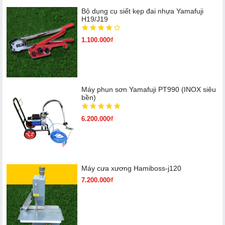
Bộ dụng cụ siết kẹp đai nhựa Yamafuji
H19/J19
1.100.000₫
Máy phun sơn Yamafuji PT990 (INOX siêu
bền)
6.200.000₫
Máy cưa xương Hamiboss-j120
7.200.000₫