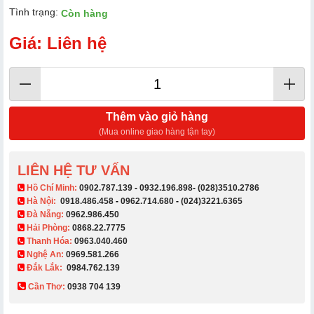
Tình trạng:
Còn hàng
Giá: Liên hệ
Thêm vào giỏ hàng
(Mua online giao hàng tận tay)
LIÊN HỆ TƯ VẤN
​ Hồ Chí Minh:
0902.787.139
-
0932.196.898
-
(028)3510.2786
Hà Nội:
0918.486.458
-
0962.714.680
-
(024)3221.6365
Đà Nẵng:
0962.986.450
Hải Phòng:
0868.22.7775
Thanh Hóa:
0963.040.460
Nghệ An:
0969.581.266
Đắk Lắk:
0984.762.139
Cần Thơ:
0938 704 139​