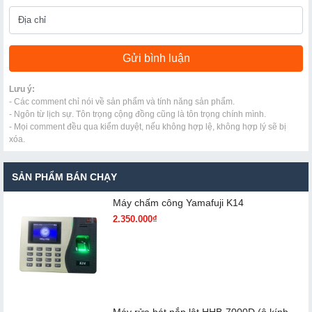
Lưu ý:
- Các comment chỉ nói về sản phẩm và tính năng sản phẩm.
- Ngôn từ lịch sự. Tôn trọng cộng đồng cũng là tôn trọng chính mình.
- Mọi comment đều qua kiểm duyệt, nếu không hợp lệ, không hợp lý sẽ bị
xóa.
SẢN PHẨM BÁN CHẠY
Máy chấm cô​ng Yamafuji K14
2.350.000₫
Máy rửa bát nắp lật HHB-7000D (ô kính