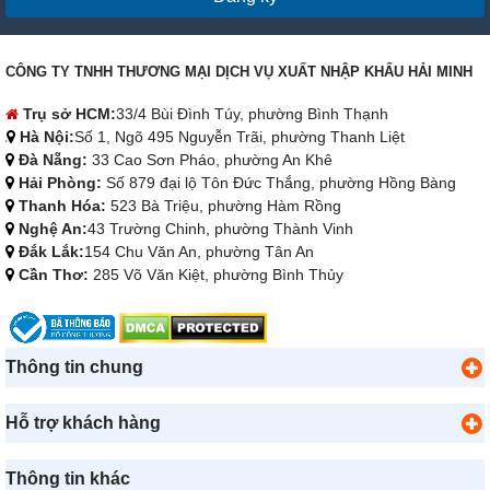
CÔNG TY TNHH THƯƠNG MẠI DỊCH VỤ XUẤT NHẬP KHẨU HẢI MINH
Trụ sở HCM:
33/4 Bùi Đình Túy, phường Bình Thạnh
Hà Nội:
Số 1, Ngõ 495 Nguyễn Trãi, phường Thanh Liệt
Đà Nẵng:
33 Cao Sơn Pháo, phường An Khê
Hải Phòng:
Số 879 đại lộ Tôn Đức Thắng, phường Hồng Bàng
Thanh Hóa:
523 Bà Triệu, phường Hàm Rồng
Nghệ An:
43 Trường Chinh, phường Thành Vinh
Đắk Lắk:
154 Chu Văn An, phường Tân An
Cần Thơ:
285 Võ Văn Kiệt, phường Bình Thủy
Thông tin chung
Hỗ trợ khách hàng
Thông tin khác