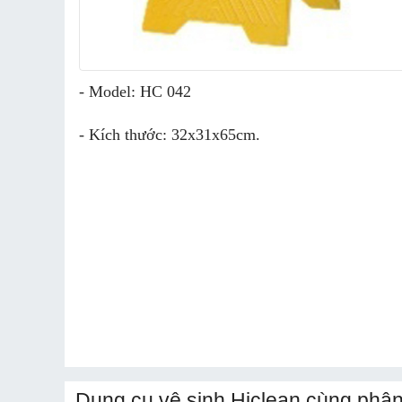
- Model: HC 042
- Kích thước: 32x31x65cm.
Dụng cụ vệ sinh Hiclean cùng phân