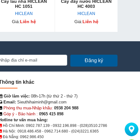
Cây lau nhà HICLEAN
Cây đẩy nước HICLEAN
HC 1051
HC 4003
HICLEAN
HICLEAN
Giá:
Liên hệ
Giá:
Liên hệ
Đăng ký
Thông tin khác
Giờ làm việc:
08h-17h (từ thứ 2 - thứ 7)
Email:
Sieuthihaiminh@gmail.com
Phòng thu mua-Nhập khẩu:
0938 204 988
Góp ý - Bảo hành :
0965 415 898
Hotline tư vấn mua hàng:
Hồ Chí Minh:
0902.787.139
-
0932.196.898
-
(028)3510.2786
Hà Nội:
0918.486.458
-
0962.714.680
-
(024)3221.6365
Đà Nẵng:
0962.986.450