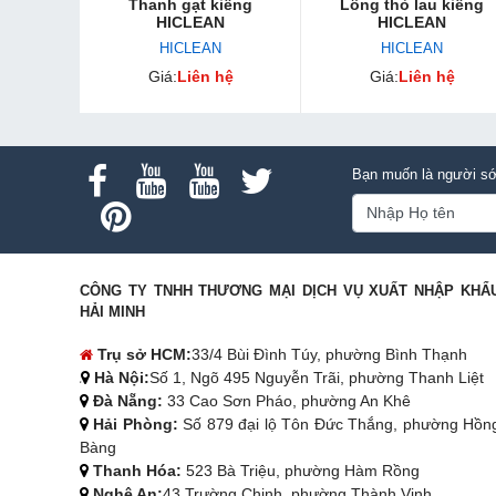
Thanh gạt kiếng
Lông thỏ lau kiếng
HICLEAN
HICLEAN
HICLEAN
HICLEAN
Giá:
Liên hệ
Giá:
Liên hệ
Bạn muốn là người sớ
CÔNG TY TNHH THƯƠNG MẠI DỊCH VỤ XUẤT NHẬP KHẨ
HẢI MINH
Trụ sở HCM:
33/4 Bùi Đình Túy, phường Bình Thạnh
Hà Nội:
Số 1, Ngõ 495 Nguyễn Trãi, phường Thanh Liệt
Đà Nẵng:
33 Cao Sơn Pháo, phường An Khê
Hải Phòng:
Số 879 đại lộ Tôn Đức Thắng, phường Hồn
Bàng
Thanh Hóa:
523 Bà Triệu, phường Hàm Rồng
Nghệ An:
43 Trường Chinh, phường Thành Vinh