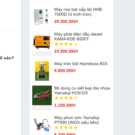
Máy rửa bát nắp lật HHB-
7000D (ô kính tròn)
29.300.000₫
Máy phát điện dầu diesel
KAMA KDE-6500T
23.900.000₫
hế nào?
Máy trộn bột Hamiboss-B15
9.800.000₫
Bộ dụng cụ siết kẹp đai nhựa
Yamafuji H19/J19
1.100.000₫
Máy phun sơn Yamafuji
PT990 (INOX siêu bền)
6.200.000₫