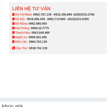
LIÊN HỆ TƯ VẤN
​ Hồ Chí Minh:
0902.787.139
-
0932.196.898
-
(028)3510.2786
Hà Nội:
0918.486.458
-
0962.714.680
-
(024)3221.6365
Đà Nẵng:
0962.986.450
Hải Phòng:
0868.22.7775
Thanh Hóa:
0963.040.460
Nghệ An:
0969.581.266
Đắk Lắk:
0984.762.139
Cần Thơ:
0938 704 139​
 khúc giá