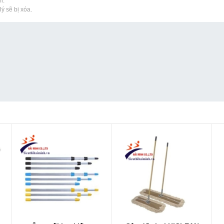
h.
ý sẽ bị xóa.