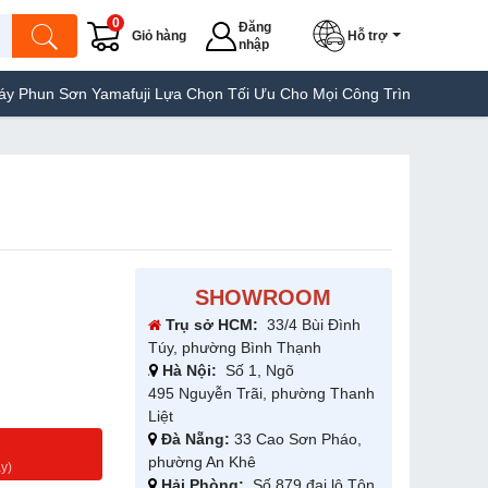
0
Đăng
Giỏ hàng
Hỗ trợ
nhập
 Sơn Yamafuji Lựa Chọn Tối Ưu Cho Mọi Công Trình
Máy Hàn Túi 
SHOWROOM
Trụ sở HCM:
33/4 Bùi Đình
Túy, phường Bình Thạnh
Hà Nội:
Số 1, Ngõ
495 Nguyễn Trãi, phường Thanh
Liệt
Đà Nẵng:
33 Cao Sơn Pháo,
g
phường An Khê
y)
Hải Phòng:
Số 879 đại lộ Tôn