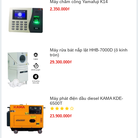
Máy chấm cô​ng Yamafuji K14
2.350.000₫
Máy rửa bát nắp lật HHB-7000D (ô kính
tròn)
29.300.000₫
Máy phát điện dầu diesel KAMA KDE-
6500T
23.900.000₫