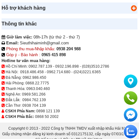
Hỗ trợ khách hàng
Thông tin khác
Giờ làm việc:
08h-17h (từ thứ 2 - thứ 7)
Email:
Sieuthihaiminh@gmail.com
Phòng thu mua-Nhập khẩu:
0938 204 988
Góp ý - Bảo hành :
0965 415 898
Hotline tư vấn mua hàng:
Hồ Chí Minh:
0902.787.139
-
0932.196.898
-
(028)3510.2786
Hà Nội:
0918.486.458
-
0962.714.680
-
(024)3221.6365
Đà Nẵng:
0962.986.450
Hải Phòng:
0868.22.7775
Thanh Hóa:
0963.040.460
Nghệ An:
0969.581.266
Đắk Lắk:
0984.762.139
Cần Thơ:
0938 704 139
CSKH Phía Nam:
0898 121 139
CSKH Phía Bắc:
0868 50 2002
Copyright © 2013 - 2022 Công ty TNHH TMDV xuất nhập khẩu Hải Minh.
Giấy chứng nhận đăng ký kinh doanh số 0312175132, cấp ngày 07/03/2013 bởi