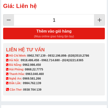
Giá: Liên hệ
Thêm vào giỏ hàng
(Mua online giao hàng tận tay)
LIÊN HỆ TƯ VẤN
​ Hồ Chí Minh:
0902.787.139
-
0932.196.898
-
(028)3510.2786
Hà Nội:
0918.486.458
-
0962.714.680
-
(024)3221.6365
Đà Nẵng:
0962.986.450
Hải Phòng:
0868.22.7775
Thanh Hóa:
0963.040.460
Nghệ An:
0969.581.266
Đắk Lắk:
0984.762.139
Cần Thơ:
0938 704 139​