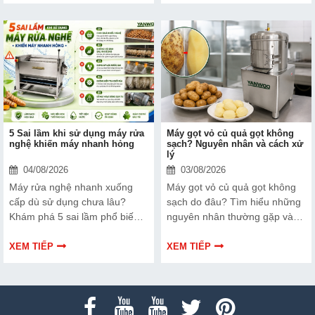
vận hành trước khi đầu tư.
5 Sai lầm khi sử dụng máy rửa
Máy gọt vỏ củ quả gọt không
nghệ khiến máy nhanh hỏng
sạch? Nguyên nhân và cách xử
lý
04/08/2026
03/08/2026
Máy rửa nghệ nhanh xuống
Máy gọt vỏ củ quả gọt không
cấp dù sử dụng chưa lâu?
sạch do đâu? Tìm hiểu những
Khám phá 5 sai lầm phổ biến
nguyên nhân thường gặp và
khi vận hành máy rửa nghệ
cách xử lý hiệu quả giúp máy
khiến thiết bị nhanh hỏng,
hoạt động ổn định, gọt sạch và
XEM TIẾP
XEM TIẾP
giảm hiệu suất và tốn kém chi
giảm hao hụt nguyên liệu.
phí sửa chữa.