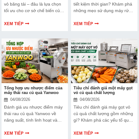
vỏ băng tải – đâu là lựa chọn
tiết kiệm thời gian? Khám phá
tối ưu cho cơ sở chế biến của
những mẹo sử dụng máy rửa
bạn? Mỗi dòng máy đều có
rau củ gia đình đúng cách giúp
những ưu điểm riêng về năng
tăng hiệu quả làm sạch, loại bỏ
XEM TIẾP
XEM TIẾP
suất, khả năng xử lý nguyên
bụi bẩn, giảm dư lượng hóa
liệu, mức độ tự động hóa và
chất và kéo dài tuổi thọ thiết bị.
chi phí đầu tư.
Tổng hợp ưu nhược điểm của
Tiêu chí đánh giá một máy gọt
máy thái rau củ quả Yanwoo
vỏ củ quả chất lượng
04/08/2026
04/08/2026
Đánh giá ưu nhược điểm máy
Tiêu chí đánh giá máy gọt vỏ
thái rau củ quả Yanwoo về
củ quả chất lượng gồm những
năng suất, tính linh hoạt và
gì? Khám phá các yếu tố quan
khả năng đáp ứng nhu cầu chế
trọng về khả năng gọt sạch,
biến thực phẩm.
năng suất, độ bền và hiệu quả
XEM TIẾP
XEM TIẾP