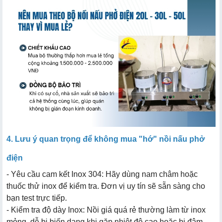
4. Lưu ý quan trọng để không mua "hớ" nồi nấu phở
điện
- Yêu cầu cam kết Inox 304: Hãy dùng nam châm hoặc
thuốc thử inox để kiểm tra. Đơn vị uy tín sẽ sẵn sàng cho
bạn test trực tiếp.
- Kiểm tra độ dày Inox: Nồi giá quá rẻ thường làm từ inox
mỏng, dễ bị biến dạng khi gặp nhiệt độ cao hoặc bị đâm