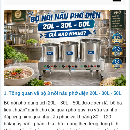
2.1. Bảng giá nồi điện nấu phở đôi (2 nồi)
2.2. Bảng giá bộ nồi phở 3 nồi
1. Tổng quan về bộ 3 nồi nấu phở điện 20L - 30L - 50L
Bộ nồi phở dung tích 20L – 30L – 50L được xem là “bộ ba
tiêu chuẩn” dành cho các quán phở quy mô vừa và nhỏ,
đáp ứng hiệu quả nhu cầu phục vụ khoảng 80 – 120
bát/ngày. Việc phân chia chức năng theo từng dung tích