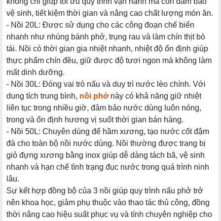
không chỉ giúp tối ưu quy trình vận hành mà còn đảm bảo
vệ sinh, tiết kiệm thời gian và nâng cao chất lượng món ăn.
- Nồi 20L: Được sử dụng cho các công đoạn chế biến
nhanh như nhúng bánh phở, trụng rau và làm chín thịt bò
tái. Nồi có thời gian gia nhiệt nhanh, nhiệt độ ổn định giúp
thực phẩm chín đều, giữ được độ tươi ngon mà không làm
mất dinh dưỡng.
- Nồi 30L: Đóng vai trò nấu và duy trì nước lèo chính. Với
dung tích trung bình,
nồi phở
này có khả năng giữ nhiệt
liên tục trong nhiều giờ, đảm bảo nước dùng luôn nóng,
trong và ổn định hương vị suốt thời gian bán hàng.
- Nồi 50L: Chuyên dùng để hầm xương, tạo nước cốt đậm
đà cho toàn bộ nồi nước dùng. Nồi thường được trang bị
giỏ đựng xương bằng inox giúp dễ dàng tách bã, vệ sinh
nhanh và hạn chế tình trạng đục nước trong quá trình ninh
lâu.
Sự kết hợp đồng bộ của 3 nồi giúp quy trình nấu phở trở
nên khoa học, giảm phụ thuộc vào thao tác thủ công, đồng
thời nâng cao hiệu suất phục vụ và tính chuyên nghiệp cho