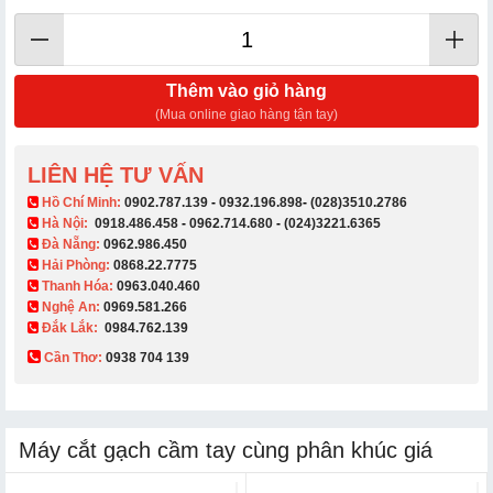
Thêm vào giỏ hàng
(Mua online giao hàng tận tay)
LIÊN HỆ TƯ VẤN
​ Hồ Chí Minh:
0902.787.139
-
0932.196.898
-
(028)3510.2786
Hà Nội:
0918.486.458
-
0962.714.680
-
(024)3221.6365
Đà Nẵng:
0962.986.450
Hải Phòng:
0868.22.7775
Thanh Hóa:
0963.040.460
Nghệ An:
0969.581.266
Đắk Lắk:
0984.762.139
Cần Thơ:
0938 704 139​
Máy cắt gạch cầm tay cùng phân khúc giá