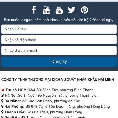
Bạn muốn là người sớm nhất nhận khuyến mãi đặc biệt? Đăng ký ngay.
Đăng ký
CÔNG TY TNHH THƯƠNG MẠI DỊCH VỤ XUẤT NHẬP KHẨU HẢI MINH
Trụ sở HCM:
33/4 Bùi Đình Túy, phường Bình Thạnh
Hà Nội:
Số 1, Ngõ 495 Nguyễn Trãi, phường Thanh Liệt
Đà Nẵng:
33 Cao Sơn Pháo, phường An Khê
Hải Phòng:
Số 879 đại lộ Tôn Đức Thắng, phường Hồng Bàng
Thanh Hóa:
523 Bà Triệu, phường Hàm Rồng
Nghệ An:
43 Trường Chinh, phường Thành Vinh