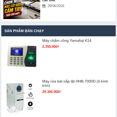
cần biết
29/06/2026
SẢN PHẨM BÁN CHẠY
Máy chấm cô​ng Yamafuji K14
2.350.000₫
Máy rửa bát nắp lật HHB-7000D (ô kính
tròn)
29.300.000₫