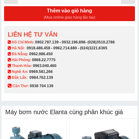
Thêm vào giỏ hàng
(Mua online giao hàng tận tay)
LIÊN HỆ TƯ VẤN
​ Hồ Chí Minh:
0902.787.139
-
0932.196.898
-
(028)3510.2786
Hà Nội:
0918.486.458
-
0962.714.680
-
(024)3221.6365
Đà Nẵng:
0962.986.450
Hải Phòng:
0868.22.7775
Thanh Hóa:
0963.040.460
Nghệ An:
0969.581.266
Đắk Lắk:
0984.762.139
Cần Thơ:
0938 704 139​
Máy bơm nước Elanta cùng phân khúc giá