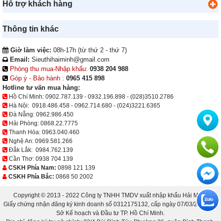
Hỗ trợ khách hàng
Thông tin khác
Giờ làm việc:
08h-17h (từ thứ 2 - thứ 7)
Email:
Sieuthihaiminh@gmail.com
Phòng thu mua-Nhập khẩu:
0938 204 988
Góp ý - Bảo hành :
0965 415 898
Hotline tư vấn mua hàng:
Hồ Chí Minh:
0902.787.139
-
0932.196.898
-
(028)3510.2786
Hà Nội:
0918.486.458
-
0962.714.680
-
(024)3221.6365
Đà Nẵng:
0962.986.450
Hải Phòng:
0868.22.7775
Thanh Hóa:
0963.040.460
Nghệ An:
0969.581.266
Đắk Lắk:
0984.762.139
Cần Thơ:
0938 704 139
CSKH Phía Nam:
0898 121 139
CSKH Phía Bắc:
0868 50 2002
Copyright © 2013 - 2022 Công ty TNHH TMDV xuất nhập khẩu Hải Minh.
Giấy chứng nhận đăng ký kinh doanh số 0312175132, cấp ngày 07/03/2013 bởi
Sở Kế hoạch và Đầu tư TP. Hồ Chí Minh.