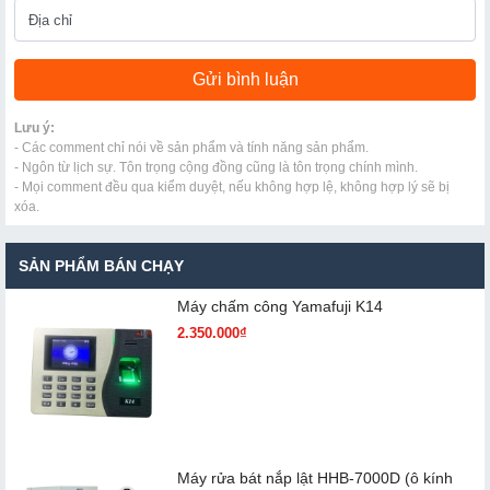
Lưu ý:
- Các comment chỉ nói về sản phẩm và tính năng sản phẩm.
- Ngôn từ lịch sự. Tôn trọng cộng đồng cũng là tôn trọng chính mình.
- Mọi comment đều qua kiểm duyệt, nếu không hợp lệ, không hợp lý sẽ bị
xóa.
SẢN PHẨM BÁN CHẠY
Máy chấm cô​ng Yamafuji K14
2.350.000₫
Máy rửa bát nắp lật HHB-7000D (ô kính