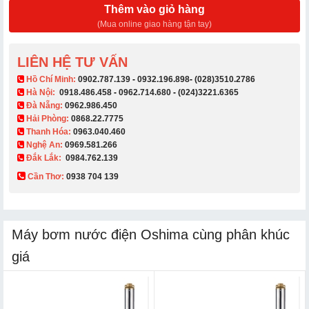
Thêm vào giỏ hàng
(Mua online giao hàng tận tay)
LIÊN HỆ TƯ VẤN
​ Hồ Chí Minh:
0902.787.139
-
0932.196.898
-
(028)3510.2786
Hà Nội:
0918.486.458
-
0962.714.680
-
(024)3221.6365
Đà Nẵng:
0962.986.450
Hải Phòng:
0868.22.7775
Thanh Hóa:
0963.040.460
Nghệ An:
0969.581.266
Đắk Lắk:
0984.762.139
Cần Thơ:
0938 704 139​
Máy bơm nước điện Oshima cùng phân khúc
giá