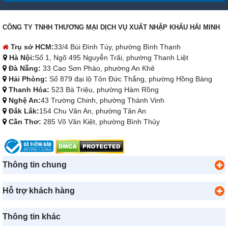
CÔNG TY TNHH THƯƠNG MẠI DỊCH VỤ XUẤT NHẬP KHẨU HẢI MINH
Trụ sở HCM:
33/4 Bùi Đình Túy, phường Bình Thạnh
Hà Nội:
Số 1, Ngõ 495 Nguyễn Trãi, phường Thanh Liệt
Đà Nẵng:
33 Cao Sơn Pháo, phường An Khê
Hải Phòng:
Số 879 đại lộ Tôn Đức Thắng, phường Hồng Bàng
Thanh Hóa:
523 Bà Triệu, phường Hàm Rồng
Nghệ An:
43 Trường Chinh, phường Thành Vinh
Đắk Lắk:
154 Chu Văn An, phường Tân An
Cần Thơ:
285 Võ Văn Kiệt, phường Bình Thủy
Thông tin chung
Hỗ trợ khách hàng
Thông tin khác