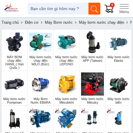
0
Trang chủ
Điện cơ
Máy Bơm nước
Máy bơm nước chạy điện
M
MÁY BƠM
Máy bơm nước
Máy bơm nước
Máy bơm nước
Máy bơm nước
chạy điện
chạy điện
chạy điện
APP (Taiwan)
Elanta
HANIL ( Hàn
WILO (Đức)
LEPONO
Quốc )
Máy bơm nước
Máy Bơm
Máy bơm nước
Máy bơm nước
Máy bơm nước
Pumpman
Nước EBARA
Mitsubishi
Mitsuky
biển