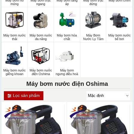
Máy bơm hố
Máy bơm trục
Máy bơm tăng
Máy bơm trục
Máy bơm chìm
móng
ngang
áp
đứng
Máy bơm nước
Máy bơm nước
Máy bơm hóa
Máy Bơm
Máy bơm nước
thải
đa năng
chất
Nước Ly Tâm
bể bơi
Máy bơm nước
Máy bơm nước
Máy bơm
giếng khoan
điện Oshima
ngưng điều hoà
Máy bơm nước điện Oshima
Lọc sản phẩm