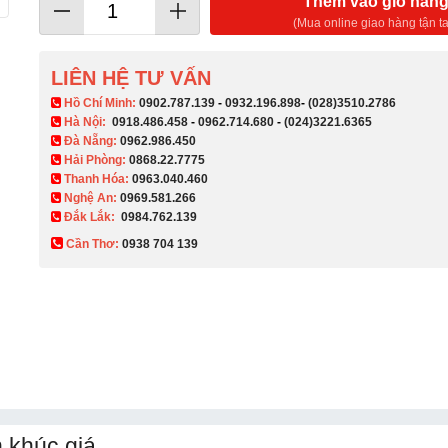
Thêm vào giỏ hàn
(Mua online giao hàng tận ta
LIÊN HỆ TƯ VẤN
​ Hồ Chí Minh:
0902.787.139
-
0932.196.898
-
(028)3510.2786
Hà Nội:
0918.486.458
-
0962.714.680
-
(024)3221.6365
Đà Nẵng:
0962.986.450
Hải Phòng:
0868.22.7775
Thanh Hóa:
0963.040.460
Nghệ An:
0969.581.266
Đắk Lắk:
0984.762.139
Cần Thơ:
0938 704 139​
 khúc giá