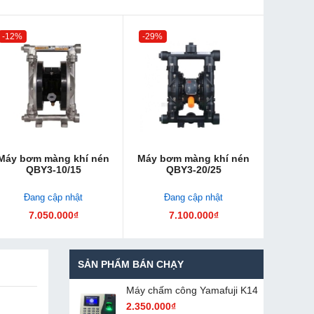
-12%
-29%
Máy bơm màng khí nén
Máy bơm màng khí nén
QBY3-10/15
QBY3-20/25
Đang cập nhật
Đang cập nhật
7.050.000₫
7.100.000₫
SẢN PHẨM BÁN CHẠY
Máy chấm cô​ng Yamafuji K14
2.350.000₫