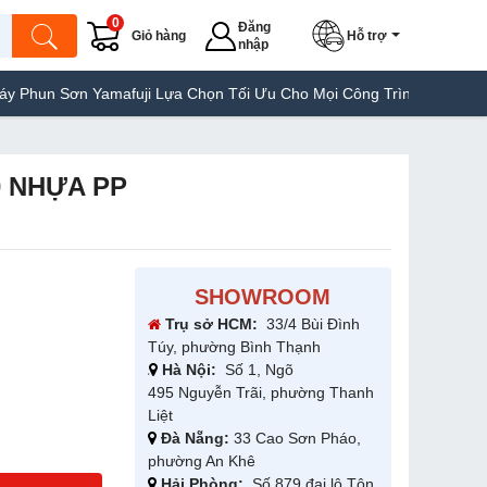
0
Đăng
Giỏ hàng
Hỗ trợ
nhập
ơn Yamafuji Lựa Chọn Tối Ưu Cho Mọi Công Trình
Máy Hàn Túi Ya
0 NHỰA PP
SHOWROOM
Trụ sở HCM:
33/4 Bùi Đình
Túy, phường Bình Thạnh
Hà Nội:
Số 1, Ngõ
495 Nguyễn Trãi, phường Thanh
Liệt
Đà Nẵng:
33 Cao Sơn Pháo,
phường An Khê
Hải Phòng:
Số 879 đại lộ Tôn