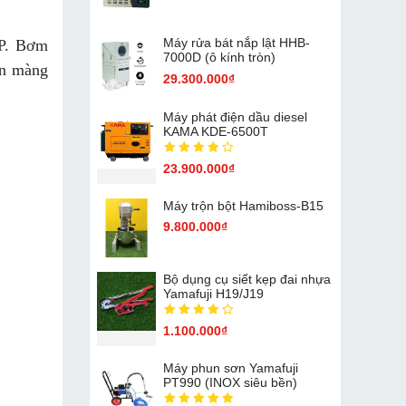
Máy rửa bát nắp lật HHB-
P. Bơm
7000D (ô kính tròn)
ên màng
29.300.000₫
Máy phát điện dầu diesel
KAMA KDE-6500T
23.900.000₫
Máy trộn bột Hamiboss-B15
9.800.000₫
Bộ dụng cụ siết kẹp đai nhựa
Yamafuji H19/J19
1.100.000₫
Máy phun sơn Yamafuji
PT990 (INOX siêu bền)