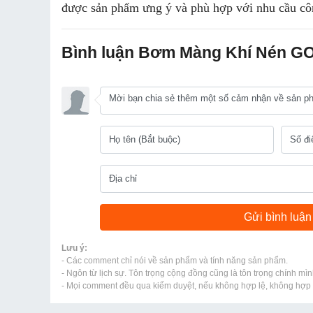
được sản phẩm ưng ý và phù hợp với nhu cầu cô
Bình luận Bơm Màng Khí Nén 
Lưu ý:
- Các comment chỉ nói về sản phẩm và tính năng sản phẩm.
- Ngôn từ lịch sự. Tôn trọng cộng đồng cũng là tôn trọng chính mìn
- Mọi comment đều qua kiểm duyệt, nếu không hợp lệ, không hợp l