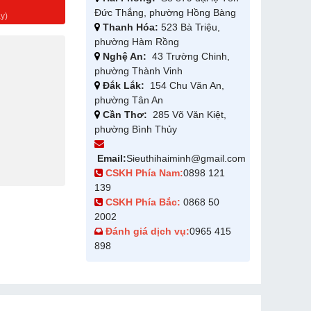
g
Đức Thắng, phường Hồng Bàng
y)
Thanh Hóa:
523 Bà Triệu,
phường Hàm Rồng
Nghệ An:
43 Trường Chinh,
phường Thành Vinh
Đắk Lắk:
154 Chu Văn An,
phường Tân An
Cần Thơ:
285 Võ Văn Kiệt,
phường Bình Thủy
Email:
Sieuthihaiminh@gmail.com
CSKH Phía Nam:
0898 121
139
CSKH Phía Bắc:
0868 50
2002
Đánh giá dịch vụ:
0965 415
898