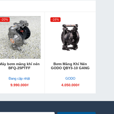
-20%
-16%
Máy bơm màng khí nén
Bơm Màng Khí Nén
BFQ-25PTFF
GODO QBY3-10 GANG
Đang cập nhật
GODO
9.990.000₫
4.050.000₫