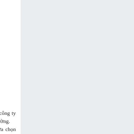
công ty
ường.
̣a chọn