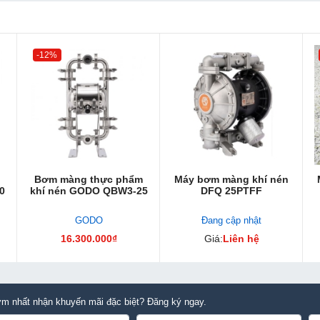
-12%
Bơm màng thực phẩm
Máy bơm màng khí nén
0
khí nén GODO QBW3-25
DFQ 25PTFF
GODO
Đang cập nhật
16.300.000₫
Giá:
Liên hệ
m nhất nhận khuyến mãi đặc biệt? Đăng ký ngay.