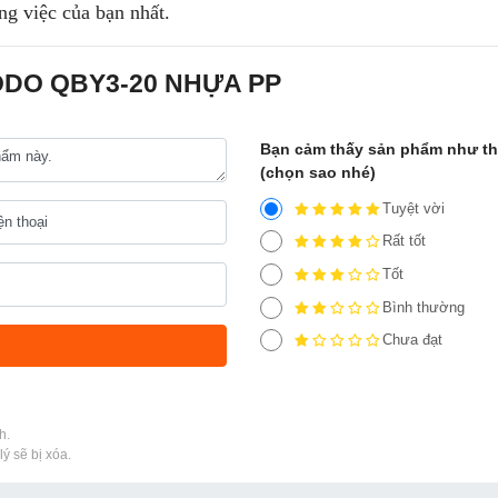
ng việc của bạn nhất.
GODO QBY3-20 NHỰA PP
Bạn cảm thấy sản phẩm như t
(chọn sao nhé)
Tuyệt vời
Rất tốt
Tốt
Bình thường
Chưa đạt
h.
ý sẽ bị xóa.