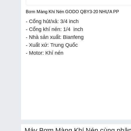
Bơm Màng Khí Nén GODO QBY3-20 NHỰA PP
- Cổng hút/xả: 3/4 inch
- Cổng khí nén: 1/4 inch
- Nhà sản xuất: Bianfeng
- Xuất xứ: Trung Quốc
- Motor: Khí nén
Máy Bơm Màng Khí Nén cùng phân